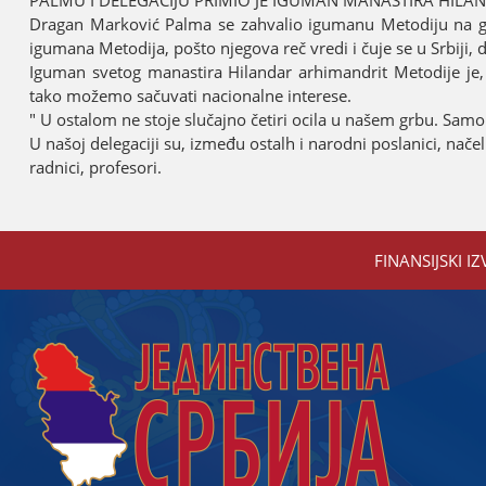
PALMU I DELEGACIЈU PRIMIO ЈE IGUMAN MANASTIRA HILA
Dragan Marković Palma se zahvalio igumanu Metodiјu na gos
igumana Metodiјa, pošto njegova reč vredi i čuјe se u Srbiјi,
Iguman svetog manastira Hilandar arhimandrit Metodiјe јe, 
tako možemo sačuvati nacionalne interese.
" U ostalom ne stoјe slučaјno četiri ocila u našem grbu. Sam
U našoј delegaciјi su, između ostalh i narodni poslanici, na
radnici, profesori.
FINANSIЈSKI IZ