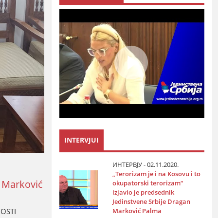
INTERVJUI
ИНТЕРВЈУ - 02.11.2020.
„Terorizam јe i na Kosovu i to
n Marković
okupatorski terorizam“
izјavio јe predsednik
Јedinstvene Srbiјe Dragan
Marković Palma
OSTI