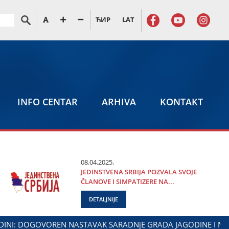
ЋИР
LAT
INFO CENTAR
ARHIVA
KONTAKT
08.04.2025.
ЈEDINSTVENA SRBIЈA POZVALA SVOЈE
ČLANOVE I SIMPATIZERE NA...
DETALJNIJE
IBOR MARKOVIĆ NA OBELEŽAVANjU DANA POLICIЈE I MINISTAR