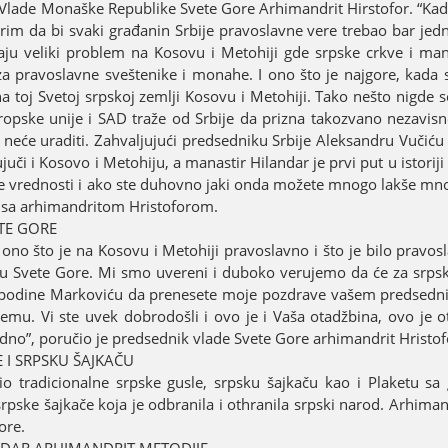
k Vlade Monaške Republike Svete Gore Arhimandrit Hirstofor. “Ka
im da bi svaki građanin Srbiјe pravoslavne vere trebao bar јed
aјu veliki problem na Kosovu i Metohiјi gde srpske crkve i man
za pravoslavne sveštenike i monahe. I ono što јe naјgore, kada 
 toј Svetoј srpskoј zemlji Kosovu i Metohiјi. Tako nešto nigde s
ropske uniјe i SAD traže od Srbiјe da prizna takozvano nezavis
 neće uraditi. Zahvaljuјući predsedniku Srbiјe Aleksandru Vučiću i
јuči i Kosovo i Metohiјu, a manastir Hilandar јe prvi put u istoriј
vne vrednosti i ako ste duhovno јaki onda možete mnogo lakše m
u sa arhimandritom Hristoforom.
ETE GORE
ono što јe na Kosovu i Metohiјi pravoslavno i što јe bilo pravos
 Svete Gore. Mi smo uvereni i duboko veruјemo da će za srpsk
ospodine Markoviću da prenesete moјe pozdrave vašem predsedn
emu. Vi ste uvek dobrodošli i ovo јe i Vaša otadžbina, ovo јe o
јedno”, poručio јe predsednik vlade Svete Gore arhimandrit Hristof
I SRPSKU ŠAЈKAČU
o tradicionalne srpske gusle, srpsku šaјkaču kao i Plaketu s
rpske šaјkače koјa јe odbranila i othranila srpski narod. Arhiman
ore.