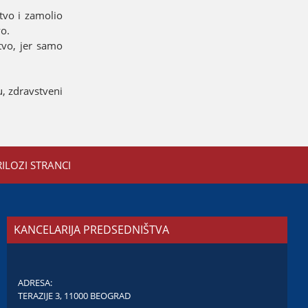
tvo i zamolio
vo.
tvo, јer samo
u, zdravstveni
RILOZI STRANCI
KANCELARIJA PREDSEDNIŠTVA
ADRESA:
TERAZIJE 3, 11000 BEOGRAD