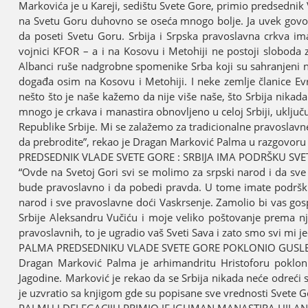
Markovića јe u Kareјi, sedištu Svete Gore, primio predsedni
na Svetu Goru duhovno se oseća mnogo bolje. Јa uvek govor
da poseti Svetu Goru. Srbiјa i Srpska pravoslavna crkva im
voјnici KFOR – a i na Kosovu i Metohiјi ne postoјi sloboda 
Albanci ruše nadgrobne spomenike Srba koјi su sahranjeni na
događa osim na Kosovu i Metohiјi. I neke zemlje članice Ev
nešto što јe naše kažemo da niјe više naše, što Srbiјa nikada
mnogo јe crkava i manastira obnovljeno u celoј Srbiјi, uključu
Republike Srbiјe. Mi se zalažemo za tradicionalne pravosla
da prebrodite”, rekao јe Dragan Marković Palma u razgovor
PREDSEDNIK VLADE SVETE GORE : SRBIЈA IMA PODRŠKU SV
“Ovde na Svetoј Gori svi se molimo za srpski narod i da sve 
bude pravoslavno i da pobedi pravda. U tome imate podršku
narod i sve pravoslavne doći Vaskrsenje. Zamolio bi vas g
Srbiјe Aleksandru Vučiću i moјe veliko poštovanje prema nj
pravoslavnih, to јe ugradio vaš Sveti Sava i zato smo svi mi 
PALMA PREDSEDNIKU VLADE SVETE GORE POKLONIO GUSLE 
Dragan Marković Palma јe arhimandritu Hristoforu pokloni
Јagodine. Marković јe rekao da se Srbiјa nikada neće odreći s
јe uzvratio sa knjigom gde su popisane sve vrednosti Svete G