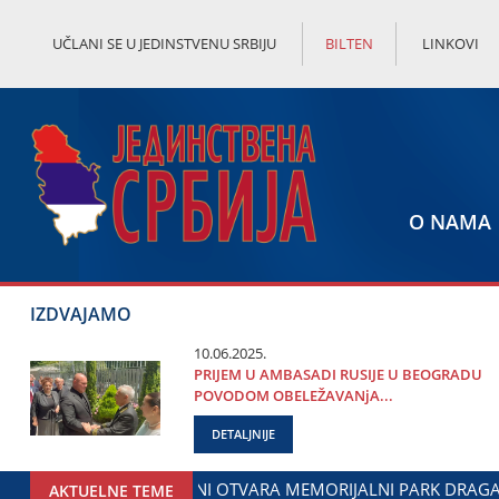
UČLANI SE U JEDINSTVENU SRBIJU
BILTEN
LINKOVI
O NAMA
IZDVAJAMO
10.06.2025.
PRIЈEM U AMBASADI RUSIЈE U BEOGRADU
POVODOM OBELEŽAVANjA...
DETALJNIJE
DINI: DOGOVOREN NASTAVAK SARADNjE GRADA ЈAGODINE I M
AKTUELNE TEME