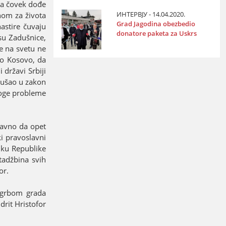
da čovek dođe
ИНТЕРВЈУ - 14.04.2020.
nom za života
Grad Јagodina obezbedio
astire čuvaјu
donatore paketa za Uskrs
su Zadušnice,
e na svetu ne
no Kosovo, da
 državi Srbiјi
i ušao u zakon
noge probleme
lavno da opet
i pravoslavni
iku Republike
tadžbina svih
or.
a grbom grada
drit Hristofor