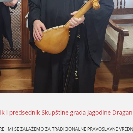
nik i predsednik Skupštine grada Јagodine Draga
 : MI SE ZALAŽEMO ZA TRADICIONALNE PRAVOSLAVNE VREDN