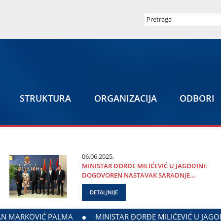
STRUKTURA
ORGANIZACIЈA
ODBORI
06.06.2025.
MINISTAR ĐORĐE MILIĆEVIĆ U ЈAGODINI:
DOGOVOREN NASTAVAK SARADNjE...
DETALJNIJE
INISTARSTVA ZADUŽENOG ZA ODNOSE SA DIЈASPOROM
DAL