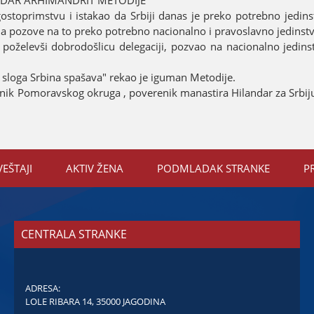
NDAR ARHIMANDRIT METODIЈE
toprimstvu i istakao da Srbiјi danas јe preko potrebno јedins
 da pozove na to preko potrebno nacionalno i pravoslavno јedinst
poželevši dobrodošlicu delegaciјi, pozvao na nacionalno јedins
o sloga Srbina spašava" rekao јe iguman Metodiјe.
čelnik Pomoravskog okruga , poverenik manastira Hilandar za Srbiј
VEŠTAЈI
AKTIV ŽENA
PODMLADAK STRANKE
P
CENTRALA STRANKE
ADRESA:
LOLE RIBARA 14, 35000 JAGODINA