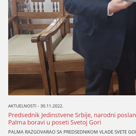
AKTUELNOSTI - 30.11.2022.
Predsednik Јedinstvene Srbiјe, narodni posla
Palma boravi u poseti Svetoј Gori
PALMA RAZGOVARAO SA PREDSEDNIKOM VLADE SVETE GORE