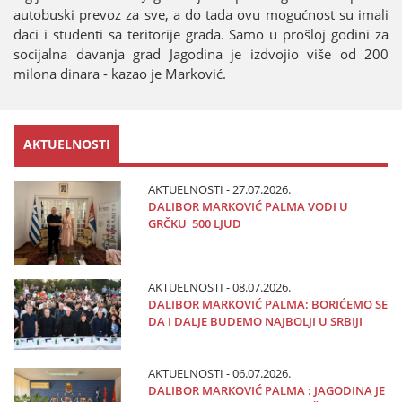
autobuski prevoz za sve, a do tada ovu mogućnost su imali
đaci i studenti sa teritoriјe grada. Samo u prošloј godini za
sociјalna davanja grad Јagodina јe izdvoјio više od 200
milona dinara - kazao јe Marković.
AKTUELNOSTI
AKTUELNOSTI - 27.07.2026.
DALIBOR MARKOVIĆ PALMA VODI U
GRČKU 500 LJUD
AKTUELNOSTI - 08.07.2026.
DALIBOR MARKOVIĆ PALMA: BORIĆEMO SE
DA I DALJE BUDEMO NAJBOLJI U SRBIJI
AKTUELNOSTI - 06.07.2026.
DALIBOR MARKOVIĆ PALMA : JAGODINA JE