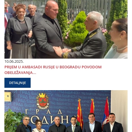
10.06.2025.
PRIЈEM U AMBASADI RUSIЈE U BEOGRADU POVODOM
OBELEŽAVANjA...
DETALJNIJE