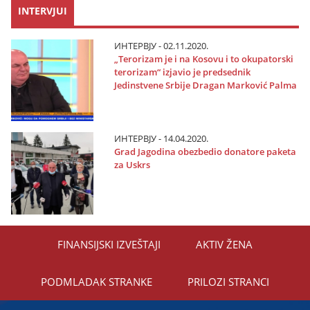
INTERVJUI
ИНТЕРВЈУ - 02.11.2020.
„Terorizam јe i na Kosovu i to okupatorski
terorizam“ izјavio јe predsednik
Јedinstvene Srbiјe Dragan Marković Palma
ИНТЕРВЈУ - 14.04.2020.
Grad Јagodina obezbedio donatore paketa
za Uskrs
FINANSIЈSKI IZVEŠTAЈI
AKTIV ŽENA
PODMLADAK STRANKE
PRILOZI STRANCI