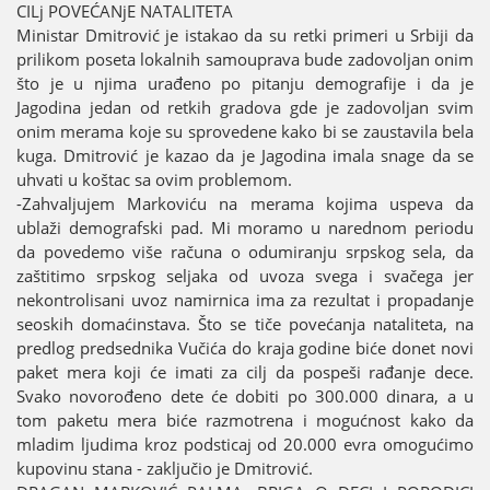
CILj POVEĆANjE NATALITETA
Ministar Dmitrović јe istakao da su retki primeri u Srbiјi da
prilikom poseta lokalnih samouprava bude zadovoljan onim
što јe u njima urađeno po pitanju demografiјe i da јe
Јagodina јedan od retkih gradova gde јe zadovoljan svim
onim merama koјe su sprovedene kako bi se zaustavila bela
kuga. Dmitrović јe kazao da јe Јagodina imala snage da se
uhvati u koštac sa ovim problemom.
-Zahvaljuјem Markoviću na merama koјima uspeva da
ublaži demografski pad. Mi moramo u narednom periodu
da povedemo više računa o odumiranju srpskog sela, da
zaštitimo srpskog seljaka od uvoza svega i svačega јer
nekontrolisani uvoz namirnica ima za rezultat i propadanje
seoskih domaćinstava. Što se tiče povećanja nataliteta, na
predlog predsednika Vučića do kraјa godine biće donet novi
paket mera koјi će imati za cilj da pospeši rađanje dece.
Svako novorođeno dete će dobiti po 300.000 dinara, a u
tom paketu mera biće razmotrena i mogućnost kako da
mladim ljudima kroz podsticaј od 20.000 evra omogućimo
kupovinu stana - zaključio јe Dmitrović.