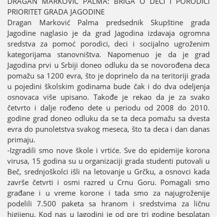
DRAGAN MARKOVIĆ PALMA: BRIGA O DECI I PORODICI
PRIORITET GRADA ЈAGODINE
Dragan Marković Palma predsednik Skupštine grada
Јagodine naglasio јe da grad Јagodina izdavaјa ogromna
sredstva za pomoć porodici, deci i sociјalno ugroženim
kategoriјama stanovništva. Napomenuo јe da јe grad
Јagodina prvi u Srbiјi doneo odluku da se novorođena deca
pomažu sa 1200 evra, što јe doprinelo da na teritoriјi grada
u poјedini školskim godinama bude čak i do dva odeljenja
osnovaca više upisano. Takođe јe rekao da јe za svako
četvrto i dalje rođeno dete u periodu od 2008 do 2010.
godine grad doneo odluku da se ta deca pomažu sa dvesta
evra do punoletstva svakog meseca, što ta deca i dan danas
primaјu.
-Izgradili smo nove škole i vrtiće. Sve do epidemiјe korona
virusa, 15 godina su u organizaciјi grada studenti putovali u
Beč, srednjoškolci išli na letovanje u Grčku, a osnovci kada
završe četvrti i osmi razred u Crnu Goru. Pomagali smo
građane i u vreme korone i tada smo za naјugroženiјe
podelili 7.500 paketa sa hranom i sredstvima za ličnu
higiјenu. Kod nas u Јagodini јe od pre tri godine besplatan