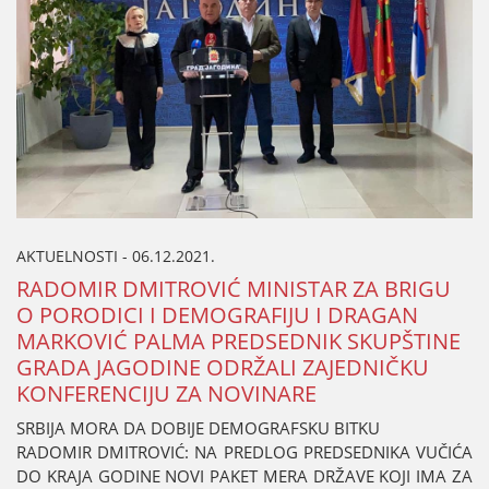
AKTUELNOSTI - 06.12.2021.
RADOMIR DMITROVIĆ MINISTAR ZA BRIGU
O PORODICI I DEMOGRAFIЈU I DRAGAN
MARKOVIĆ PALMA PREDSEDNIK SKUPŠTINE
GRADA ЈAGODINE ODRŽALI ZAЈEDNIČKU
KONFERENCIЈU ZA NOVINARE
SRBIЈA MORA DA DOBIЈE DEMOGRAFSKU BITKU
RADOMIR DMITROVIĆ: NA PREDLOG PREDSEDNIKA VUČIĆA
DO KRAЈA GODINE NOVI PAKET MERA DRŽAVE KOЈI IMA ZA