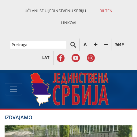
UČLANI SE U JEDINSTVENU SRBIJU
BILTEN
LINKOVI
ЋИР
LAT
IZDVAJAMO