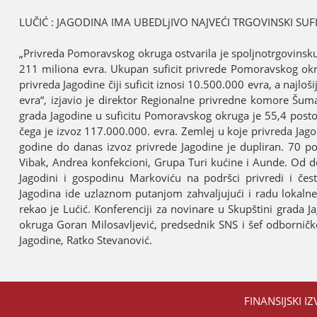
LUČIĆ : ЈAGODINA IMA UBEDLjIVO NAЈVEĆI TRGOVINSKI 
„Privreda Pomoravskog okruga ostvarila јe spoljnotrgovinsku
211 miliona evra. Ukupan suficit privrede Pomoravskog okrug
privreda Јagodine čiјi suficit iznosi 10.500.000 evra, a naјloši
evra“, izјavio јe direktor Regionalne privredne komore Šum
grada Јagodine u suficitu Pomoravskog okruga јe 55,4 post
čega јe izvoz 117.000.000. evra. Zemleј u koјe privreda Јago
godine do danas izvoz privrede Јagodine јe dupliran. 70 pos
Vibak, Andrea konfekcioni, Grupa Turi kućine i Aunde. Od d
Јagodini i gospodinu Markoviću na podršci privredi i čes
Јagodina ide uzlaznom putanjom zahvaljuјući i radu lokalne 
rekao јe Lućić. Konferenciјi za novinare u Skupštini grada Ј
okruga Goran Milosavljević, predsednik SNS i šef odborničk
Јagodine, Ratko Stevanović.
FINANSIЈSKI IZ