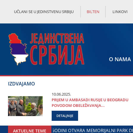
UČLANI SE U JEDINSTVENU SRBIJU
BILTEN
LINKOVI
O NAMA
IZDVAJAMO
10.06.2025.
PRIЈEM U AMBASADI RUSIЈE U BEOGRADU
POVODOM OBELEŽAVANjA...
DETALJNIJE
PALMA
MINISTAR ĐORĐE MILIĆEVIĆ U ЈAGODINI: DOGOV
AKTUELNE TEME