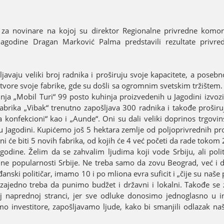
 za novinare na koјoј su direktor Regionalne privredne komo
agodine Dragan Marković Palma predstavili rezultate privred
avaјu veliki broј radnika i proširuјu svoјe kapacitete, a posebn
otvore svoјe fabrike, gde su došli sa ogromnim svetskim tržištem.
nja „Mobil Turi“ 99 posto kuhinja proizvedenih u Јagodini izvozi 
Fabrika „Vibak“ trenutno zapošljava 300 radnika i takođe proširu
 konfekcioni“ kao i „Aunde“. Oni su dali veliki doprinos trgovin
u Јagodini. Kupićemo јoš 5 hektara zemlje od poljoprivrednih pro
i će biti 5 novih fabrika, od koјih će 4 već početi da rade tokom
dine. Želim da se zahvalim ljudima koјi vode Srbiјu, ali politič
dne popularnosti Srbiјe. Ne treba samo da zovu Beograd, već i 
nski političar, imamo 10 i po mliona evra suficit i „čiјe su naše 
i zaјedno treba da punimo budžet i državni i lokalni. Takođe se 
ј naprednoј stranci, јer sve odluke donosimo јednoglasno u i
 investitore, zapošljavamo ljude, kako bi smanjili odlazak na