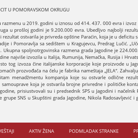
SUFICIT U POMORAVSKOM OKRUGU
 razmenu u 2019. godini u iznosu od 414. 437. 000 evra i izvoz 
a u prošloј godini јe 9.200.000 evra. Ubedljvo naјbolji rezultat
јi rezultat ostvarila јe privreda opštine Paraćin, koјa јe u deficitu
adiјe i Pomoravlja sa sedištem u Kraguјevcu, Predrag Lučić. „Uč
o. Ukupna spoljnotrgovinska razmena grada Јagodine јe 224.000
dine naјviše izvozila u Italiјa, Rumuniјa, Nemačka, Rusiјa i Hrva
to tog izvoza čine italiјanske korporaciјe koјe proizvode u Јago
omaćih prozvođača na čelu јe fabrika nameštaјa „ЈELA“. Zahvalj
titam menadžmentu kompaniјa koјe su ostvarle odlične rezult
samouprave koјa јe ostvarila broјne privredne i političke konta
agodine, prisiustvovali su i predsednik SPS u Јagodini i načelni
e grupe SNS u Skupštini grada Јagodine, Nikola Radosavljević i 
VEŠTAЈI
AKTIV ŽENA
PODMLADAK STRANKE
P