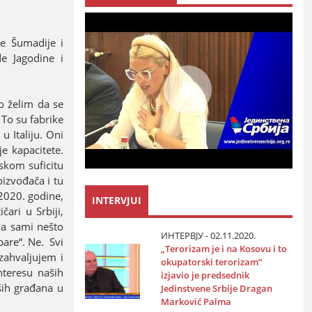
re Šumadiјe i
e Јagodine i
o želim da se
 To su fabrike
u Italiјu. Oni
јe kapacitete.
skom suficitu
izvođača i tu
 2020. godine,
INTERVJUI
ari u Srbiјi,
da sami nešto
ИНТЕРВЈУ - 02.11.2020.
pare“. Ne. Svi
„Terorizam јe i na Kosovu i to
zahvaljuјem i
okupatorski terorizam“
nteresu naših
izјavio јe predsednik
ših građana u
Јedinstvene Srbiјe Dragan
Marković Palma