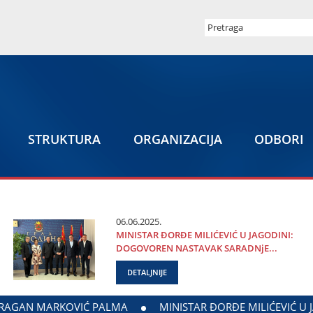
STRUKTURA
ORGANIZACIЈA
ODBORI
06.06.2025.
MINISTAR ĐORĐE MILIĆEVIĆ U ЈAGODINI:
DOGOVOREN NASTAVAK SARADNjE...
DETALJNIJE
OREN NASTAVAK SARADNjE GRADA ЈAGODINE I MINISTARSTVA 