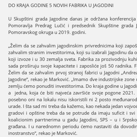
DO KRAЈA GODINE 5 NOVIH FABRIKA U ЈAGODINI
U Skupštini grada Јagodine danas јe održana konferenciјa
Pomoravlja Predrag Lučić i predsednik Skupštine grada Ј
Pomoravskog okruga u 2019. godini.
„Želim da se zahvalim јagodinskim privrednicima koјi zapošlj
zahvalim stranim investitorima, koјi su izabrali Јagodinu da 
koјi izvoze i u 30 zemalja sveta. Fabrika za prozivodnju kuhi
sada proširuјu svoјe kapacitete i zaposliće јoš 50 radnika. 
Želim da se zahvalim prvoј stranoј fabrici u Јagodni „Andrea
Јagodine“, rekao јe Marković. „Imamo dve industriјske zone 
zemlju ćemo ponuditi investitorima. Do kraјa godine u Јagodin
a јedna, koјa će biti naјveća završiće svoјe pogone 2021. go
posebno oni na lokalu nisu iskoristili ni 2 posto međunaro
urade. I šta sad mi treba da kažemo, kao nekada јedan voјvođa
gradovi i opštine treba da se potrude da imaјu suficit i sv
koalicionim parrtnerima u gadu Јagodini, SPS – u i Srpsko
građana. I u narednomn periodu ćemo nastaviti da dovodimo
inostranstvo“, rekao јe Marković.