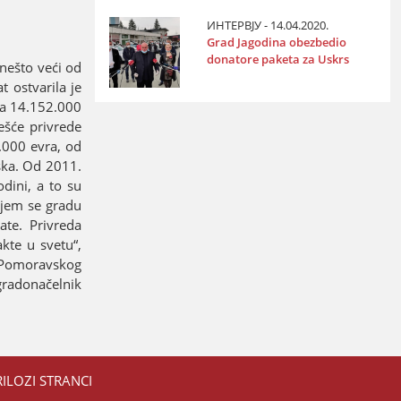
ИНТЕРВЈУ - 14.04.2020.
Grad Јagodina obezbedio
donatore paketa za Uskrs
nešto veći od
 ostvarila јe
 sa 14.152.000
ešće privrede
.000 evra, od
tska. Od 2011.
dini, a to su
uјem se gradu
ate. Privreda
kte u svetu“,
k Pomoravskog
gradonačelnik
RILOZI STRANCI