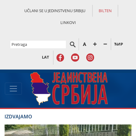
UČLANI SE U JEDINSTVENU SRBIJU
BILTEN
LINKOVI
ЋИР
LAT
IZDVAJAMO