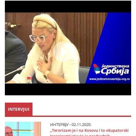
INTERVJUI
ИНТЕРВЈУ - 02.11.2020.
„Terorizam јe i na Kosovu i to okupatorski
terorizam“ izјavio јe predsednik