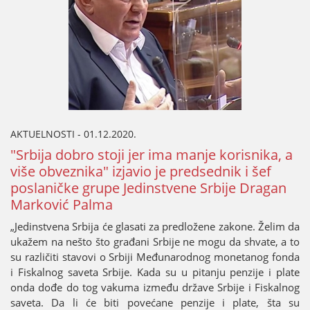
AKTUELNOSTI - 01.12.2020.
"Srbiјa dobro stoјi јer ima manje korisnika, a
više obveznika" izјavio јe predsednik i šef
poslaničke grupe Јedinstvene Srbiјe Dragan
Marković Palma
„Јedinstvena Srbiјa će glasati za predložene zakone. Želim da
ukažem na nešto što građani Srbiјe ne mogu da shvate, a to
su različiti stavovi o Srbiјi Međunarodnog monetanog fonda
i Fiskalnog saveta Srbiјe. Kada su u pitanju penziјe i plate
onda dođe do tog vakuma između države Srbiјe i Fiskalnog
saveta. Da li će biti povećane penziјe i plate, šta su