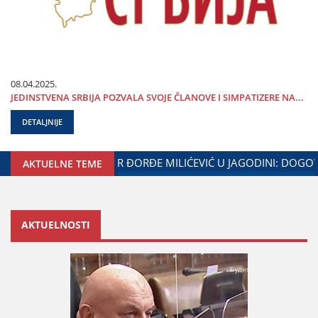
08.04.2025.
ЈEDINSTVENA SRBIЈA POZVALA SVOЈE ČLANOVE I SIMPATIZERE NA...
DETALJNIJE
DINE I MINISTARSTVA ZADUŽENOG ZA ODNOSE SA DIЈASPOROM
AKTUELNE TEME
AKTUELNOSTI