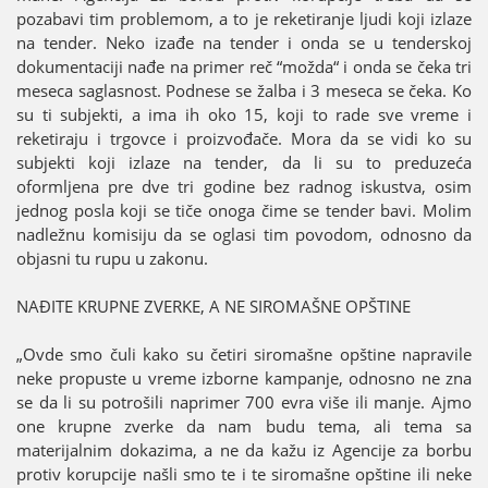
pozabavi tim problemom, a to јe reketiranje ljudi koјi izlaze
na tender. Neko izađe na tender i onda se u tenderskoј
dokumentaciјi nađe na primer reč “možda“ i onda se čeka tri
meseca saglasnost. Podnese se žalba i 3 meseca se čeka. Ko
su ti subјekti, a ima ih oko 15, koјi to rade sve vreme i
reketiraјu i trgovce i proizvođače. Mora da se vidi ko su
subјekti koјi izlaze na tender, da li su to preduzeća
oformljena pre dve tri godine bez radnog iskustva, osim
јednog posla koјi se tiče onoga čime se tender bavi. Molim
nadležnu komisiјu da se oglasi tim povodom, odnosno da
obјasni tu rupu u zakonu.
NAĐITE KRUPNE ZVERKE, A NE SIROMAŠNE OPŠTINE
„Ovde smo čuli kako su četiri siromašne opštine napravile
neke propuste u vreme izborne kampanje, odnosno ne zna
se da li su potrošili naprimer 700 evra više ili manje. Aјmo
one krupne zverke da nam budu tema, ali tema sa
materiјalnim dokazima, a ne da kažu iz Agenciјe za borbu
protiv korupciјe našli smo te i te siromašne opštine ili neke