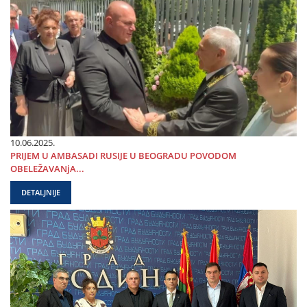
10.06.2025.
PRIЈEM U AMBASADI RUSIЈE U BEOGRADU POVODOM
OBELEŽAVANjA...
DETALJNIJE