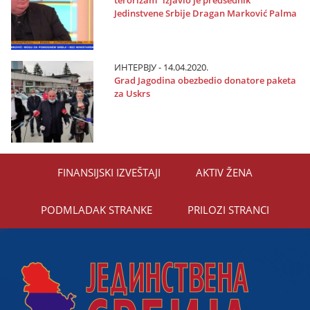
Јedinstvene Srbiјe Dragan Marković Palma
ИНТЕРВЈУ - 14.04.2020.
Grad Јagodina obezbedio donatore paketa
za Uskrs
FINANSIЈSKI IZVEŠTAЈI
AKTIV ŽENA
PODMLADAK STRANKE
PRILOZI STRANCI