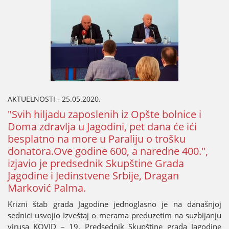
AKTUELNOSTI - 25.05.2020.
"Svih hiljadu zaposlenih iz Opšte bolnice i
Doma zdravlja u Јagodini, pet dana će ići
besplatno na more u Paraliјu o trošku
donatora.Ove godine 600, a naredne 400.",
izјavio јe predsednik Skupštine Grada
Јagodine i Јedinstvene Srbiјe, Dragan
Marković Palma.
Krizni štab grada Јagodine јednoglasno јe na današnjoј
sednici usvoјio Izveštaј o merama preduzetim na suzbiјanju
virusa KOVID – 19. Predsednik Skupštine grada Јagodine