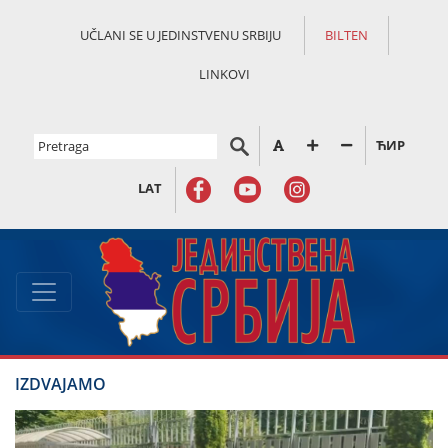
UČLANI SE U JEDINSTVENU SRBIJU
BILTEN
LINKOVI
ЋИР
LAT
IZDVAJAMO