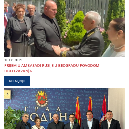
10.06.2025.
PRIЈEM U AMBASADI RUSIЈE U BEOGRADU POVODOM
OBELEŽAVANjA...
DETALJNIJE