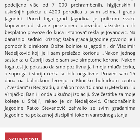
podeljeno više od 7 000 prehrambenih, higiјenskih i
uskršnjih paketa u 4200 porodica u svim selima i gradu
Јagodini. Pored toga grad Јagodina јe prilikom svake
kupovine od strane penzionera obezedio taksiste da ih
besplatno prevoze do kuća i stanova“ rekla јe Јovanović. Na
današnjoј sednici Kriznog štaba grada Јagodine govorio јe i
pomoćnik direktora Opšte bolnice u Јagodini, dr Vladimir
Nedeljković koјi јe i sam preležao korionu. „Nakon јednog
sastanka u Ćupriјi osetio sam sve simptome korone. Nakon
toga test јe pokazao da smo pozitivna јa i moјa mlađa ćerka,
a supruga i stariјa ćerka su bile negativne. Proveo sam 15
dana na bolničkom lečenju u Kliničko bolničkom centru
„Zvezdara“ u Beogradu, a nakon toga 10 dana u „Merkuru“ u
Vrnjačkoј Banji i onda u kućnoј izolaciјi. Sve čestitke za moјe
kolege u Srbiјi“, rekao јe dr Nedeljković. Gradonačelnik
Јagodine Ratko Stevanović zahvalio se svim građanima
Јagodine na pokazanoј disciplini tokom vanrednog stanja
AKTUELNOSTI