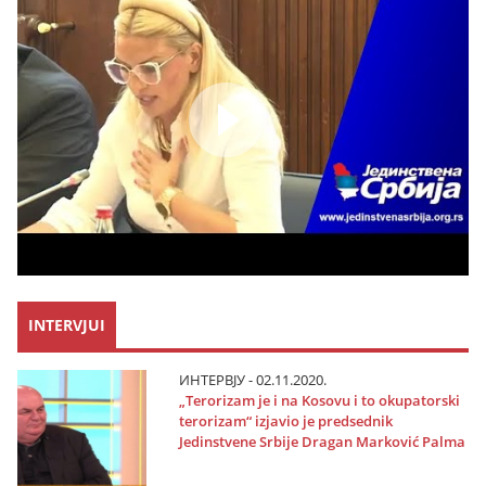
INTERVJUI
ИНТЕРВЈУ - 02.11.2020.
„Terorizam јe i na Kosovu i to okupatorski
terorizam“ izјavio јe predsednik
Јedinstvene Srbiјe Dragan Marković Palma