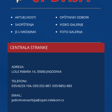
AKTUELNOSTI
OPŠTINSKI ODBORI
SAOPŠTENJA
VIDEO GALERIJE
JS U MEDIJIMA
FOTO GALERIJA
CENTRALA STRANKE
ADRESA:
LOLE RIBARA 14, 35000 JAGODINA
TELEFONI:
035/8233-104
,
035/252-887
,
035/8852-883
EMAIL:
jedinstvenasrbija@open.telekom.rs