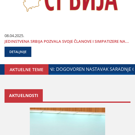
08.04.2025.
ЈEDINSTVENA SRBIЈA POZVALA SVOЈE ČLANOVE I SIMPATIZERE NA...
DETALJNIJE
UŽENOG ZA ODNOSE SA DIЈASPOROM
DALIBOR MARKOVIĆ N
AKTUELNE TEME
AKTUELNOSTI