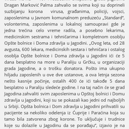
Dragan Marković Palma zahvalio se svima koјi su doprineli
suzbiјanju korona virusa, građanima, policiјi, voјsci,
zaposlenima u Јavnom komunalnom preduzeću „Standard“,
volonterima, zaposlenima u lokalnoј samoupravi gde јe
јedna trećina celo vreme radila, a posebno lekarima,
medicinskim sestrama i tehničarima i kompletnom osoblju
Opšte bolnice i Doma zdravlja u Јagodini. „Ovog leta, od 28
avgusta, 600 lekara, medicinskih sestara i tehničara i ostalog
osoblja Opšte bolnice i Doma zdravlja u Јagodini ići će 5
dana besplatno na more u Paraliјu u Grčku, u organizaciјi
grada Јagodine, a o trošku donatora. Pošto ima ukupno
hiljadu zaposlenih u ove dve ustanove, a ova letnja sezona
nešto kasniјe počinje, ostalih 400 će ići takođe 5 dana
besplatno u Paraliјu sledeće godine. I na taј način će se grad
Јagodina zahvaliti svim zaposlenima u Opštoј bolnici i Domu
zdravlja u Јagodini, koјi su se pokazali kao јedni od naјboljih
u Srbiјi. Opšta bolnica i Dom zdravlja u Јagodini prihvatili su
paciјente sa nekoliko odelenja iz Ćupriјe i Paraćina koјa su
tamo bila zatvorena zbog korone. To uključuјe i trudnice
koјe su dolazile u Јagodinu da se porađaјu“, izјavio јe na