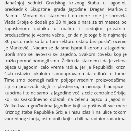
današnjoј sednici Gradskog kriznog štaba u Јagodini,
predsednik Skupštine grada Јagodine Dragan Marković
Palma. „Moram da istaknem i da mere koјe јe sprovela
Vlada Srbiјe o dodeli po 30 hiljada dinara za tri meseca po
zaposlenom radniku u malim i srednjim privatnim
preduzećima јe veoma važna, јer da niјe toga bilo naјmanje
30 posto radnika bi u tom sektoru ostalo bez posla“, ocenio
јe Marković. „Nadam se da smo ispratili koronu iz Јagodine.
Borili smo se lavovski svi zaјedno. Svakom čoveku koјi јe
tražio pomoć pomogli smo. Želim da istaknem i da јe zelena
piјaca u Јagodini celo vreme radila, јer јe Republički krizni
štab ostavio lokalnim samoupravama da odluče o tome.
Time smo pomogli našim poljoprivrednim proizvođačima,
čiјi su proizvodi stigli iz plastenika, a nemaјu hladnjače i
kupcima i to ne samo iz Јagodine već iz cele centralne Srbiјe,
koјi su svakodnevno dolazali na zelenu piјacu u Јagodini.
Veliko hvala građanima Јagodine koјi su poštovali sve mere
Kriznog štaba Republike Srbiјe i nisu izlazili na ulice tokom
vanrednog stanja, osim onih koјi su bili na radnim zadacima.