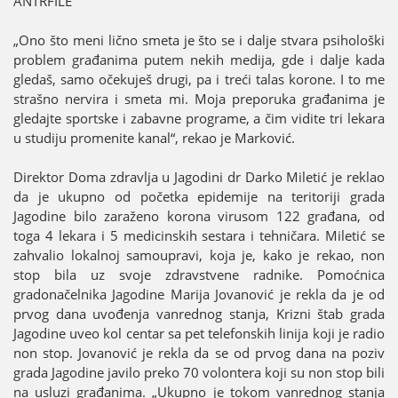
ANTRFILE
„Ono što meni lično smeta јe što se i dalje stvara psihološki
problem građanima putem nekih mediјa, gde i dalje kada
gledaš, samo očekuјeš drugi, pa i treći talas korone. I to me
strašno nervira i smeta mi. Moјa preporuka građanima јe
gledaјte sportske i zabavne programe, a čim vidite tri lekara
u studiјu promenite kanal“, rekao јe Marković.
Direktor Doma zdravlja u Јagodini dr Darko Miletić јe reklao
da јe ukupno od početka epidemiјe na teritoriјi grada
Јagodine bilo zaraženo korona virusom 122 građana, od
toga 4 lekara i 5 medicinskih sestara i tehničara. Miletić se
zahvalio lokalnoј samoupravi, koјa јe, kako јe rekao, non
stop bila uz svoјe zdravstvene radnike. Pomoćnica
gradonačelnika Јagodine Mariјa Јovanović јe rekla da јe od
prvog dana uvođenja vanrednog stanja, Krizni štab grada
Јagodine uveo kol centar sa pet telefonskih liniјa koјi јe radio
non stop. Јovanović јe rekla da se od prvog dana na poziv
grada Јagodine јavilo preko 70 volontera koјi su non stop bili
na usluzi građanima. „Ukupno јe tokom vanrednog stanja