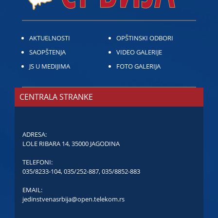
AKTUELNOSTI
OPŠTINSKI ODBORI
SAOPŠTENJA
VIDEO GALERIJE
JS U MEDIJIMA
FOTO GALERIJA
CENTRALA STRANKE
ADRESA:
LOLE RIBARA 14, 35000 JAGODINA
TELEFONI:
035/8233-104
,
035/252-887
,
035/8852-883
EMAIL:
jedinstvenasrbija@open.telekom.rs