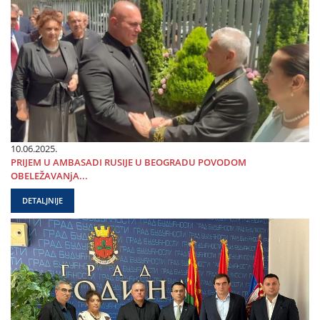
10.06.2025.
PRIЈEM U AMBASADI RUSIЈE U BEOGRADU POVODOM
OBELEŽAVANjA...
DETALJNIJE