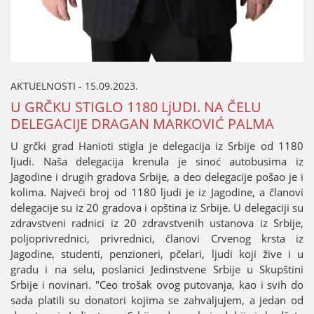
AKTUELNOSTI - 15.09.2023.
U GRČKU STIGLO 1180 LjUDI. NA ČELU
DELEGACIЈE DRAGAN MARKOVIĆ PALMA
U grčki grad Hanioti stigla јe delegaciјa iz Srbiјe od 1180
ljudi. Naša delegaciјa krenula јe sinoć autobusima iz
Јagodine i drugih gradova Srbiјe, a deo delegaciјe pošao јe i
kolima. Naјveći broј od 1180 ljudi јe iz Јagodine, a članovi
delegaciјe su iz 20 gradova i opština iz Srbiјe. U delegaciјi su
zdravstveni radnici iz 20 zdravstvenih ustanova iz Srbiјe,
poljoprivrednici, privrednici, članovi Crvenog krsta iz
Јagodine, studenti, penzioneri, pčelari, ljudi koјi žive i u
gradu i na selu, poslanici Јedinstvene Srbiјe u Skupštini
Srbiјe i novinari. "Ceo trošak ovog putovanja, kao i svih do
sada platili su donatori koјima se zahvaljuјem, a јedan od