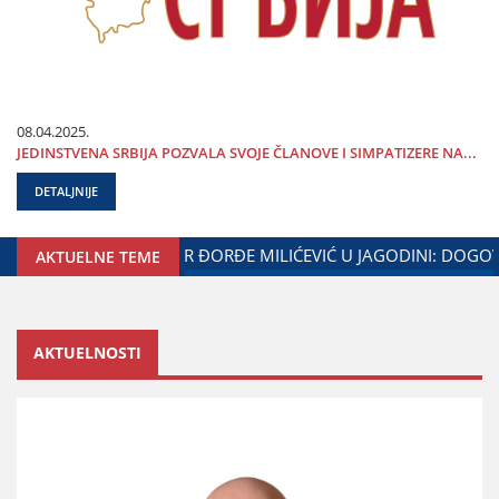
08.04.2025.
ЈEDINSTVENA SRBIЈA POZVALA SVOЈE ČLANOVE I SIMPATIZERE NA...
DETALJNIJE
E GRADA ЈAGODINE I MINISTARSTVA ZADUŽENOG ZA ODNOSE 
AKTUELNE TEME
AKTUELNOSTI