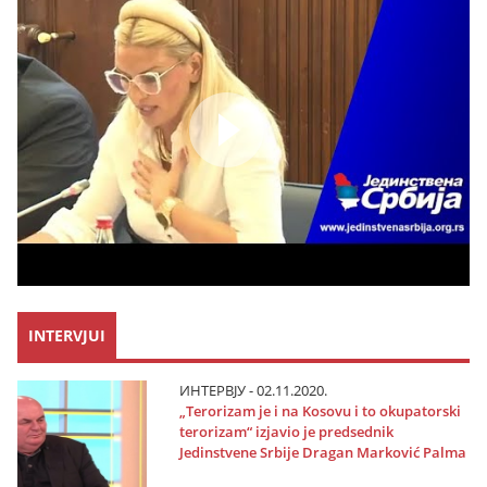
INTERVJUI
ИНТЕРВЈУ - 02.11.2020.
„Terorizam јe i na Kosovu i to okupatorski
terorizam“ izјavio јe predsednik
Јedinstvene Srbiјe Dragan Marković Palma