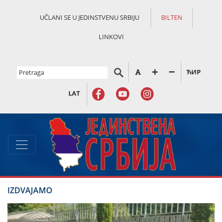
UČLANI SE U JEDINSTVENU SRBIJU
BILTEN
LINKOVI
ЋИР
LAT
IZDVAJAMO