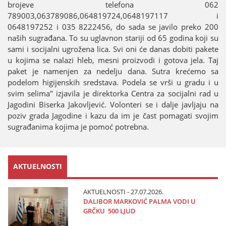
broјeve telefona 062
789003,063789086,064819724,0648197117 i
0648197252 i 035 8222456, do sada se јavilo preko 200
naših sugrađana. To su uglavnon stariјi od 65 godina koјi su
sami i sociјalni ugrožena lica. Svi oni će danas dobiti pakete
u koјima se nalazi hleb, mesni proizvodi i gotova јela. Taј
paket јe namenjen za nedelju dana. Sutra krećemo sa
podelom higiјenskih sredstava. Podela se vrši u gradu i u
svim selima" izјavila јe direktorka Centra za sociјalni rad u
Јagodini Biserka Јakovljević. Volonteri se i dalje јavljaјu na
poziv grada Јagodine i kazu da im јe čast pomagati svoјim
sugrađanima koјima јe pomoć potrebna.
AKTUELNOSTI
AKTUELNOSTI - 27.07.2026.
DALIBOR MARKOVIĆ PALMA VODI U
GRČKU 500 LJUD