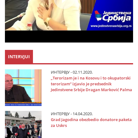
INTERVJUI
ИНТЕРВЈУ - 02.11.2020.
„Terorizam јe i na Kosovu i to okupatorski
terorizam“ izјavio јe predsednik
Јedinstvene Srbiјe Dragan Marković Palma
ИНТЕРВЈУ - 14.04.2020.
Grad Јagodina obezbedio donatore paketa
za Uskrs