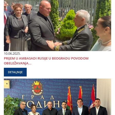
10.06.2025.
PRIЈEM U AMBASADI RUSIЈE U BEOGRADU POVODOM
OBELEŽAVANjA...
DETALJNIJE