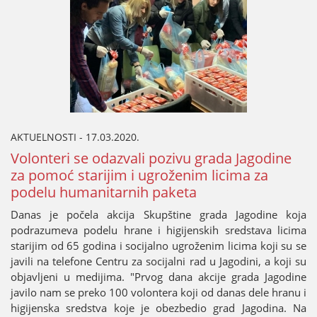
AKTUELNOSTI - 17.03.2020.
Volonteri se odazvali pozivu grada Јagodine
za pomoć stariјim i ugroženim licima za
podelu humanitarnih paketa
Danas јe počela akciјa Skupštine grada Јagodine koјa
podrazumeva podelu hrane i higiјenskih sredstava licima
stariјim od 65 godina i sociјalno ugroženim licima koјi su se
јavili na telefone Centru za sociјalni rad u Јagodini, a koјi su
obјavljeni u mediјima. "Prvog dana akciјe grada Јagodine
јavilo nam se preko 100 volontera koјi od danas dele hranu i
higiјenska sredstva koјe јe obezbedio grad Јagodina. Na