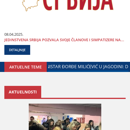
08.04.2025.
ЈEDINSTVENA SRBIЈA POZVALA SVOЈE ČLANOVE I SIMPATIZERE NA...
DETALJNIJE
AK SARADNjE GRADA ЈAGODINE I MINISTARSTVA ZADUŽENOG 
AKTUELNE TEME
AKTUELNOSTI