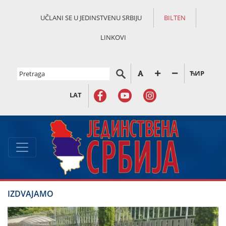
UČLANI SE U JEDINSTVENU SRBIJU
BILTEN
LINKOVI
ЋИР
LAT
IZDVAJAMO