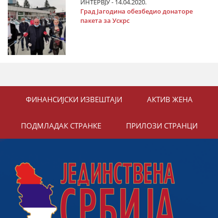
ИНТЕРВЈУ - 14.04.2020.
Град Јагодина обезбедио донаторе
пакета за Ускрс
ФИНАНСИЈСКИ ИЗВЕШТАЈИ
АКТИВ ЖЕНА
ПОДМЛАДАК СТРАНКЕ
ПРИЛОЗИ СТРАНЦИ