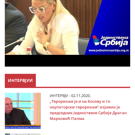
ИНТЕРВЈУИ
ИНТЕРВЈУ - 02.11.2020.
„Тероризам је и на Косову и то
окупаторски тероризам“ изјавио је
председник Јединствене Србије Драган
Марковић Палма