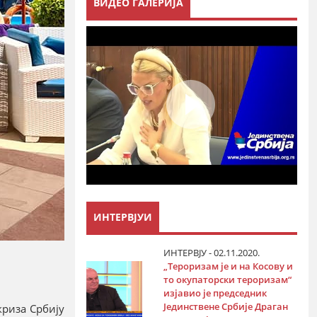
ВИДЕО ГАЛЕРИЈА
ИНТЕРВЈУИ
ИНТЕРВЈУ - 02.11.2020.
„Тероризам је и на Косову и
то окупаторски тероризам“
изјавио је председник
Јединствене Србије Драган
криза Србију