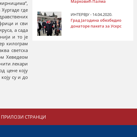
Марковић Палма
амирницима“,
 Хургаде где
ИНТЕРВЈУ - 14.04.2020.
здравствених
Град Јагодина обезбедио
Африци и сви
донаторе пакета за Ускрс
руса, а сада
нији и то је
мер килограм
аква светска
ом Хеведеом
инити лекари
од цене коју
коју су и до
ПРИЛОЗИ СТРАНЦИ