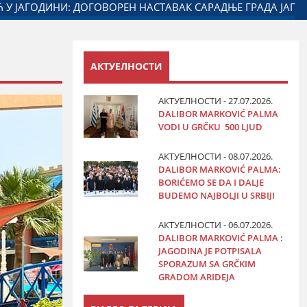
 ДИЈАСПОРОМ
ДАЛИБОР МАРКОВИЋ НА ОБЕЛЕЖАВАЊУ 
АКТУЕЛНОСТИ
АКТУЕЛНОСТИ - 27.07.2026.
DALIBOR MARKOVIĆ PALMA
VODI U GRČKU 500 LJUD
АКТУЕЛНОСТИ - 08.07.2026.
DALIBOR MARKOVIĆ PALMA:
BORIĆEMO SE DA I DALJE
BUDEMO NAJBOLJI U SRBIJI
АКТУЕЛНОСТИ - 06.07.2026.
DALIBOR MARKOVIĆ PALMA :
JAGODINA JE POTPISALA
SPORAZUM SA GRČKIM
GRADOM ARIDEJA