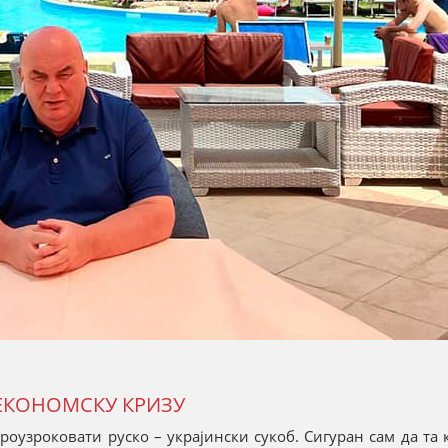
 ЕКОНОМСКУ КРИЗУ
проузроковати руско – украјински сукоб. Сигуран сам да та 