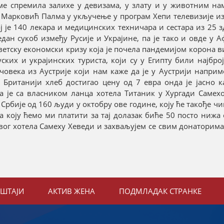
реме спремила залихе у девизама, у злату и у животним н
н Марковић Палма у укључење у програм Хепи телевизије из
ој је 140 лекара и медицинских техничара и сестара из 25 
један сукоб између Русије и Украјине, па је тако и овде у 
светску економски кризу која је почела пандемијом корона ви
ких и украјинских туриста, који су у Египту били најброј
човека из Аустрије који нам каже да је у Аустрији напри
 Британији хлеб достигао цену од 7 евра онда је јасно к
да је са власником ланца хотела Титаник у Хургади Самех
 Србије од 160 људи у октобру ове године, коју ће такође ч
 коју ћемо ми платити за тај долазак биће 50 посто нижа 
овог хотела Самеху Хеведи и захваљујем се свим донаторима 
ЕШТАЈИ
АКТИВ ЖЕНА
ПОДМЛАДАК СТРАНКЕ