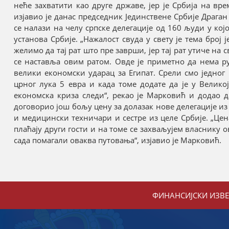
неће захватити као друге државе, јер је Србија на в
изјавио је данас председник Јединствене Србије Драга
се налази на челу српске делегације од 160 људи у кој
установа Србије. „Нажалост свуда у свету је тема број 
желимо да тај рат што пре заврши, јер тај рат утиче на 
се наставља овим ратом. Овде је приметно да нема рус
велики економски ударац за Египат. Срели смо једног 
црног лука 5 евра и када томе додате да је у Великој
економска криза следи“, рекао је Марковић и додао 
договорио још бољу цену за долазак нове делегације из
и медицински техничари и сестре из целе Србије. „Цена
плаћају други гости и на томе се захваљујем власнику 
сада помагали оваква путовања“, изјавио је Марковић.
ФИНАНСИЈСКИ ИЗВ