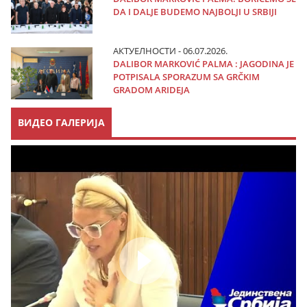
DA I DALJE BUDEMO NAJBOLJI U SRBIJI
АКТУЕЛНОСТИ - 06.07.2026.
DALIBOR MARKOVIĆ PALMA : JAGODINA JE
POTPISALA SPORAZUM SA GRČKIM
GRADOM ARIDEJA
ВИДЕО ГАЛЕРИЈА