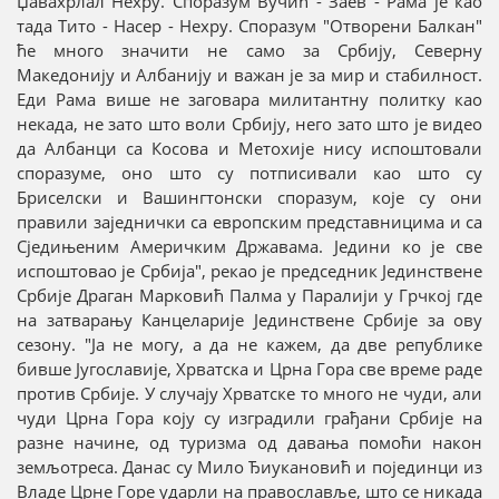
Џавахрлал Нехру. Споразум Вучић - Заев - Рама је као
тада Тито - Насер - Нехру. Споразум "Отворени Балкан"
ће много значити не само за Србију, Северну
Македонију и Албанију и важан је за мир и стабилност.
Еди Рама више не заговара милитантну политку као
некада, не зато што воли Србију, него зато што је видео
да Албанци са Косова и Метохије нису испоштовали
споразуме, оно што су потписивали као што су
Бриселски и Вашингтонски споразум, које су они
правили заједнички са европским представницима и са
Сједињеним Америчким Државама. Једини ко је све
испоштовао је Србија", рекао је председник Јединствене
Србије Драган Марковић Палма у Паралији у Грчкој где
на затварању Канцеларије Јединствене Србије за ову
сезону. "Ја не могу, а да не кажем, да две републике
бивше Југославије, Хрватска и Црна Гора све време раде
против Србије. У случају Хрватске то много не чуди, али
чуди Црна Гора коју су изградили грађани Србије на
разне начине, од туризма од давања помоћи након
земљотреса. Данас су Мило Ђиукановић и појединци из
Владе Црне Горе ударли на православље, што се никада