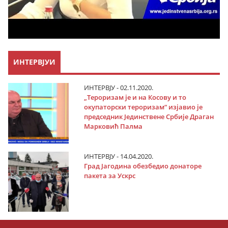
ИНТЕРВЈУИ
ИНТЕРВЈУ - 02.11.2020.
„Тероризам је и на Косову и то
окупаторски тероризам“ изјавио је
председник Јединствене Србије Драган
Марковић Палма
ИНТЕРВЈУ - 14.04.2020.
Град Јагодина обезбедио донаторе
пакета за Ускрс