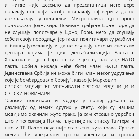
и нигде није десеило да предсатвници исте вере
нападају оне који такође припадају тој вери и да не
дозвољавају устоличење Митрополита црногорско
приморског Јоаникија. Позивам грађане Црне Горе да
не слушају политчаре у Црној Гори, него да слушају
себе и своју породицу, јер такви политичари су разбили
и бившу Југославију и да не слушају неке из светских
центара којима је циљ дестабилизација Балкана.
Хрватска и Црна Гора то чине јер су чланице НАТО
пакта. Србија никада неће бити члан НАТО пакта.
Јединствена Србија не може бити члан неког удружења
које је бомбардовало Србију", казао је Марковић.
СРПСКЕ МЕДИЈЕ ЋЕ УРЕЂИВАТИ СРПСКИ УРЕДНИЦИ И
СРПСКИ НОВИНАРИ
"Српски новинари и медији у нашој држави се
разликују од неких других у свету, који су нашим
медијима окачили жуте траке. Ја сам страшно увређен
што и телевизија Палма плус није на списку Твитера и
што и ТВ Палма плус није стављена жута трака. Српске
медије ће уређивати српски уредници и српски