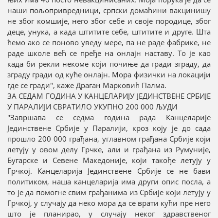
наши пољопривредници, српски домаћини вакцинишу
не због комшије, него због себе и своје породице, због
деце, унука, а када штитите себе, штитите и друге. Шта
ћемо ако се поново уведу мере, па не раде фабрике, не
раде школе већ се пређе на онлајн наставу. То је као
када би рекли некоме који почиње да гради зграду, да
зграду гради од куће онлајн. Мора физички на локацији
где се гради", каже Драган Марковић Палма.
ЗА СЕДАМ ГОДИНА У КАНЦЕЛАРИЈУ ЈЕДИНСТВЕНЕ СРБИЈЕ
У ПАРАЛИЈИ СВРАТИЛО УКУПНО 200 000 ЉУДИ
"Завршава се седма година рада Канцеларије
Јединствене Србије у Паралији, кроз коју је до сада
прошло 200 000 грађана, углавном грађана Србије који
летују у овом делу Грчке, али и грађана из Румуније,
Бугарске и Севене Македоније, који такође летују у
Грчкој. Канцеларија Јединствене Србије се не бави
политиком, наша канцеларија има други опис посла, а
то је да помогне свим грађанима из Србије који летују у
Грчкој, у случају да неко мора да се врати кући пре него
што је планирао, у случају неког здравственог