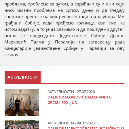
проблема, проблема са аутом, а свраћали су и они који
нису имали проблема на српску дуњу и да гледају
спортске преносе наших репрезентација и клубова. Ми
грађани Србије, када пређемо границу, сви смо на
истом задатку, а то је да слажемо и да поштујемо друге",
рекао је председник Јединствене Србије Драган
Марковић Палма у Паралији на затварању рада
Канцеларије Јединствене Србије у Паралији за ову
сезону.
АКТУЕЛНОСТИ
АКТУЕЛНОСТИ - 27.07.2026.
DALIBOR MARKOVIĆ PALMA VODI U
GRČKU 500 LJUD
АКТУЕЛНОСТИ - 08.07.2026.
DALIBOR MARKOVIĆ PALMA: BORIĆEMO SE