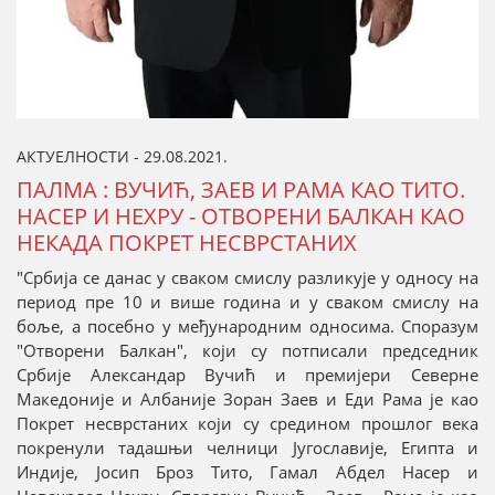
АКТУЕЛНОСТИ - 29.08.2021.
ПАЛМА : ВУЧИЋ, ЗАЕВ И РАМА КАО ТИТО.
НАСЕР И НЕХРУ - ОТВОРЕНИ БАЛКАН КАО
НЕКАДА ПОКРЕТ НЕСВРСТАНИХ
"Србија се данас у сваком смислу разликује у односу на
период пре 10 и више година и у сваком смислу на
боље, а посебно у међународним односима. Споразум
"Отворени Балкан", који су потписали председник
Србије Александар Вучић и премијери Северне
Македоније и Албаније Зоран Заев и Еди Рама је као
Покрет несврстаних који су средином прошлог века
покренули тадашњи челници Југославије, Египта и
Индије, Јосип Броз Тито, Гамал Абдел Насер и