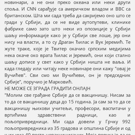
новинари, а не они преко океана или неки други
споља. И CNN сарађује са америчком владом и BBC са
британском. Шта ми сада треба да сакријемо оно што се
гради у Србији, да се не виде аутопутеви, клинике
фабрике само зато што неки из опозиције у Србији
шаљу информације како је у Србији све лоше, јер они
нису на власти, а то су Драган Ђилас и Вук Јеремић. Те
жуте траке, које је Твитер окачио српским медијима
нека окаче око врата Ђилас и Јеремић, они који стално
шаљу дописе у свет како у Србији ништа не ваља. И
када гледају или читају неке новинаре они кажу "овај је
Вучићев". Сви смо ми Вучићеви, он је председник
Србије", поручио је Марковић.
НЕ МОЖЕ СЕ ЗГРАДА ГРАДИТИ ОНЛАЈН
"Молим све грађане Србије да се вакцинишу. Нисам за
то да се вакцинишу деца до 15 година. Ја сам за то да се
вакцинишу њихови учитељи, професори, васпитачи у
вртићима здравствени радници, као и
пољопривредници. Ми сада довели у Грчку 992
пољопривредника из 35 градова и општина Србије и од
њих има 40 посто невакцинисаних. Моја порука је да се