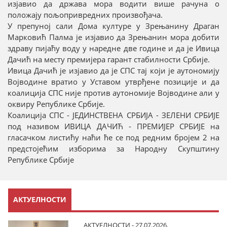
изјавио да држава мора водити више рачуна о
положају пољопривредних произвођача.
У препуној сали Дома културе у Зрењанину Драган
Марковић Палма је изјавио да Зрењанин мора добити
здраву пијаћу воду у наредне две године и да је Ивица
Дачић на месту премијера гарант стабилности Србије.
Ивица Дачић је изјавио да је СПС тај који је аутономију
Војводине вратио у Уставом утврђене позиције и да
коалиција СПС није против аутономије Војводине али у
оквиру Републике Србије.
Коалиција СПС - ЈЕДИНСТВЕНА СРБИЈА - ЗЕЛЕНИ СРБИЈЕ
под називом ИВИЦА ДАЧИЋ - ПРЕМИЈЕР СРБИЈЕ на
гласачком листићу наћи ће се под редним бројем 2 на
предстојећим изборима за Народну Скупштину
Републике Србије
АКТУЕЛНОСТИ
АКТУЕЛНОСТИ - 27.07.2026.