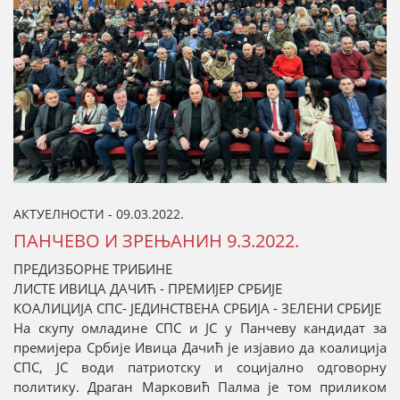
АКТУЕЛНОСТИ - 09.03.2022.
ПАНЧЕВО И ЗРЕЊАНИН 9.3.2022.
ПРЕДИЗБОРНЕ ТРИБИНЕ
ЛИСТЕ ИВИЦА ДАЧИЋ - ПРЕМИЈЕР СРБИЈЕ
КОАЛИЦИЈА СПС- ЈЕДИНСТВЕНА СРБИЈА - ЗЕЛЕНИ СРБИЈЕ
На скупу омладине СПС и ЈС у Панчеву кандидат за
премијера Србије Ивица Дачић је изјавио да коалиција
СПС, ЈС води патриотску и социјално одговорну
политику. Драган Марковић Палма је том приликом