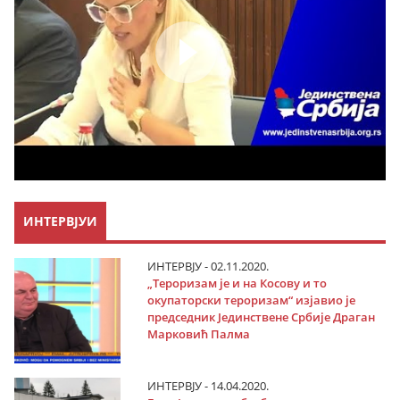
ИНТЕРВЈУИ
ИНТЕРВЈУ - 02.11.2020.
„Тероризам је и на Косову и то
окупаторски тероризам“ изјавио је
председник Јединствене Србије Драган
Марковић Палма
ИНТЕРВЈУ - 14.04.2020.