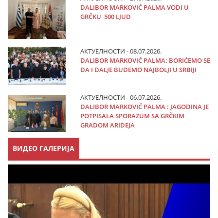
DALIBOR MARKOVIĆ PALMA VODI U
GRČKU 500 LJUD
АКТУЕЛНОСТИ - 08.07.2026.
DALIBOR MARKOVIĆ PALMA: BORIĆEMO SE
DA I DALJE BUDEMO NAJBOLJI U SRBIJI
АКТУЕЛНОСТИ - 06.07.2026.
DALIBOR MARKOVIĆ PALMA : JAGODINA JE
POTPISALA SPORAZUM SA GRČKIM
GRADOM ARIDEJA
ВИДЕО ГАЛЕРИЈА