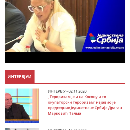
ИНТЕРВЈУИ
ИНТЕРВЈУ - 02.11.2020.
„Тероризам је и на Косову и то
окупаторски тероризам“ изјавио је
председник Јединствене Србије Драган
Марковић Палма