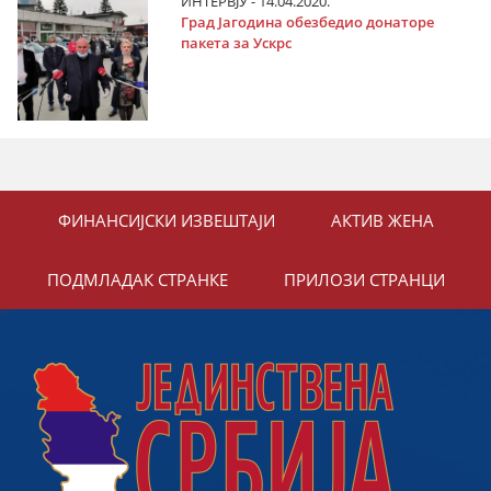
ИНТЕРВЈУ - 14.04.2020.
Град Јагодина обезбедио донаторе
пакета за Ускрс
ФИНАНСИЈСКИ ИЗВЕШТАЈИ
АКТИВ ЖЕНА
ПОДМЛАДАК СТРАНКЕ
ПРИЛОЗИ СТРАНЦИ