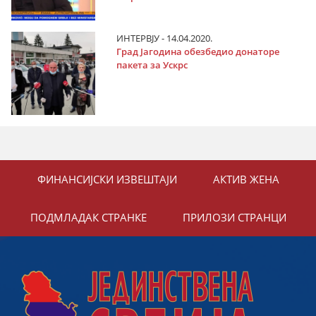
ИНТЕРВЈУ - 14.04.2020.
Град Јагодина обезбедио донаторе
пакета за Ускрс
ФИНАНСИЈСКИ ИЗВЕШТАЈИ
АКТИВ ЖЕНА
ПОДМЛАДАК СТРАНКЕ
ПРИЛОЗИ СТРАНЦИ