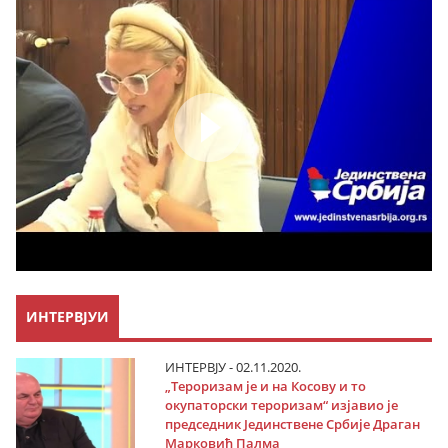
ИНТЕРВЈУИ
ИНТЕРВЈУ - 02.11.2020.
„Тероризам је и на Косову и то
окупаторски тероризам“ изјавио је
председник Јединствене Србије Драган
Марковић Палма