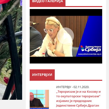
ВИДЕО ГАЛЕРИЈА
ИНТЕРВЈУИ
ИНТЕРВЈУ - 02.11.2020.
„Тероризам је и на Косову и
то окупаторски тероризам“
изјавио је председник
Јединствене Србије Драган