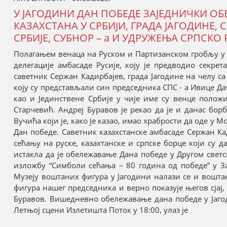
У ЈАГОДИНИ ДАН ПОБЕДЕ ЗАЈЕДНИЧКИ ОБ
КАЗАХСТАНА У СРБИЈИ, ГРАДА ЈАГОДИНЕ, 
СРБИЈЕ, СУБНОР – а И УДРУЖЕЊА СРПСКО
Полагањем венаца на Руском и Партизанском гробљу у Ј
делегације амбасаде Русије, коју је предводио секрет
саветник Сержан Кадирбајев, града Јагодине на челу с
коју су представљали син председника СПС - а Ивице Д
као и Јединствене Србије у чије име су венце поло
Старчевић. Андреј Буравов је рекао да је и данас бо
Вучића који је, како је казао, имао храбрости да оде 
Дан победе. Саветник казахстанске амбасаде Сержан Кад
сећању на руске, казахтанске и српске борце који су 
истакла да је обележавање Дана победе у Другом светск
изложбу “Симболи сећања – 80 година од победе” у За
Музеју воштаних фигура у Јагодини налази се и вошта
фигура нашег председника и верно показује његов сјај, 
Буравов. Вишедневно обележавање дана победе у Јагод
Летњој сцени Излетишта Поток у 18:00, улаз је