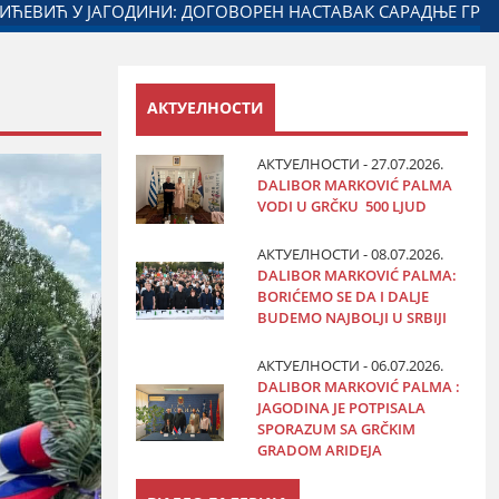
РОМ
ДАЛИБОР МАРКОВИЋ НА ОБЕЛЕЖАВАЊУ ДАНА ПОЛ
АКТУЕЛНОСТИ
АКТУЕЛНОСТИ - 27.07.2026.
DALIBOR MARKOVIĆ PALMA
VODI U GRČKU 500 LJUD
АКТУЕЛНОСТИ - 08.07.2026.
DALIBOR MARKOVIĆ PALMA:
BORIĆEMO SE DA I DALJE
BUDEMO NAJBOLJI U SRBIJI
АКТУЕЛНОСТИ - 06.07.2026.
DALIBOR MARKOVIĆ PALMA :
JAGODINA JE POTPISALA
SPORAZUM SA GRČKIM
GRADOM ARIDEJA