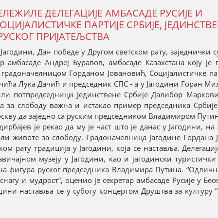
ЕЛЕЖИЛЕ ДЕЛЕГАЦИЈЕ АМБАСАДЕ РУСИЈЕ И
СОЦИЈАЛИСТИЧКЕ ПАРТИЈЕ СРБИЈЕ, ЈЕДИНСТВ
 РУСКОГ ПРИЈАТЕЉСТВА
агодини, Дан победе у Другом светском рату, заједнички 
ар амбасаде Андреј Буравов, амбасаде Казахстана коју је
а градоначелницом Горданом Јовановић, Социјалистичке па
ачића Лука Дачић и председник СПС - а у Јагодини Горан М
жили потпредседници Јединствене Србије Далибор Марков
рба за слободу важна и истакао пример председника Србиј
у Москву да заједно са руским председником Владимиром Пут
ирбајев је рекао да му је част што је данас у Јагодини, на
дали животе за слободу. Градоначелница Јагодине Гордана 
ом рату традиција у Јагодини, која се наставља. Делегаци
вичајном музеју у Јагодини, као и јагодински туристички
на фигура руског председника Владимира Путина. “Одличн
снагу и мудрост”, оценио је секретар амбасаде Русије у Бео
ини наставља се у суботу концертом Друштва за културу 