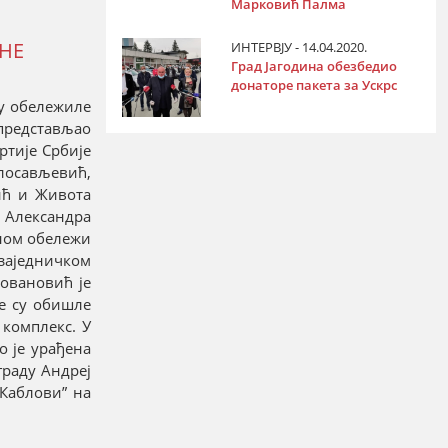
Марковић Палма
ЕНЕ
ИНТЕРВЈУ - 14.04.2020.
Град Јагодина обезбедио
донаторе пакета за Ускрс
су обележиле
 представљао
ртије Србије
илосављевић,
ић и Живота
е Александра
ином обележи
 заједничком
Јовановић је
је су обишле
 комплекс. У
о је урађена
граду Андреј
“Каблови” на