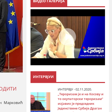
ВИДЕО ГАЛЕРИЈА
ИНТЕРВЈУИ
ВОДИТИ
ИНТЕРВЈУ - 02.11.2020.
„Тероризам је и на Косову и
то окупаторски тероризам“
ан Марковић
изјавио је председник
Јединствене Србије Драган