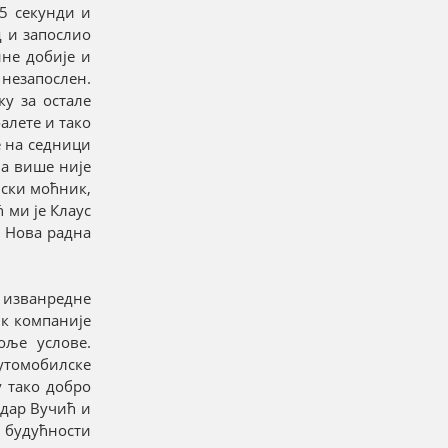
45 секунди и
д и запослио
ине добије и
 незапослен.
у за остале
алете и тако
е на седници
ја више није
мски моћник,
 ми је Клаус
. Нова радна
о изванредне
ик компаније
оље услове.
утомобилске
у тако добро
ндар Вучић и
 будућности