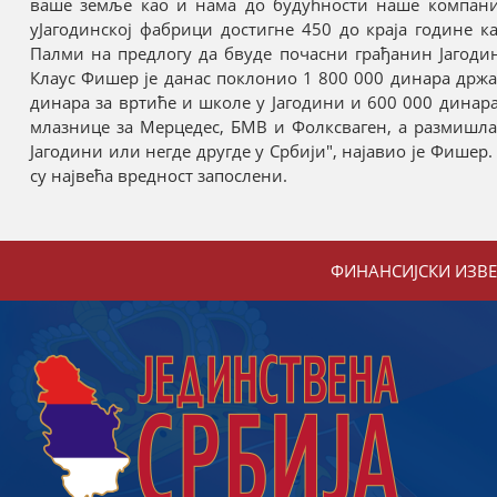
ваше земље као и нама до будућности наше компаније
уЈагодинској фабрици достигне 450 до краја године 
Палми на предлогу да бвуде почасни грађанин Јагодин
Клаус Фишер је данас поклонио 1 800 000 динара држав
динара за вртиће и школе у Јагодини и 600 000 динара
млазнице за Мерцедес, БМВ и Фолксваген, а размишла
Јагодини или негде другде у Србији", најавио је Фишер.
су највећа вредност запослени.
ФИНАНСИЈСКИ ИЗВ