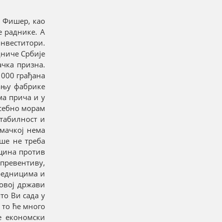
е Фишер, као
е раднике. А
инвеститори.
едниче Србије
ачка призна.
 000 грађана
рању фабрике
ма прича и у
осебно морам
стабилност и
мачкој нема
ше не треба
кцина против
 превентиву,
вредницима и
 овој држави
то Ви сада у
 то ће много
е економски