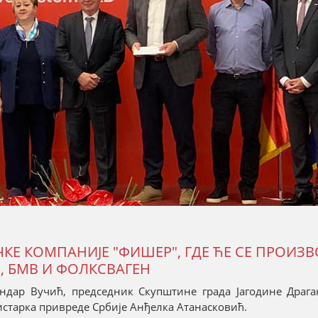
ЧКЕ КОМПАНИЈЕ "ФИШЕР", ГДЕ ЋЕ СЕ ПРОИЗ
, БМВ И ФОЛКСВАГЕН
ндар Вучић, председник Скупштине града Јагодине Драг
старка привреде Србије Анђелка Атанасковић.