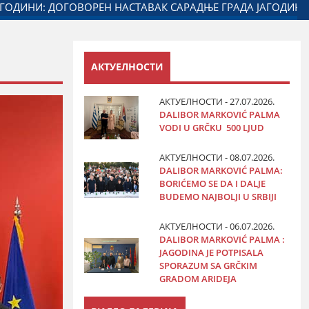
НА ОБЕЛЕЖАВАЊУ ДАНА ПОЛИЦИЈЕ И МИНИСТАРСТВА УНУ
АКТУЕЛНОСТИ
АКТУЕЛНОСТИ - 27.07.2026.
DALIBOR MARKOVIĆ PALMA
VODI U GRČKU 500 LJUD
АКТУЕЛНОСТИ - 08.07.2026.
DALIBOR MARKOVIĆ PALMA:
BORIĆEMO SE DA I DALJE
BUDEMO NAJBOLJI U SRBIJI
АКТУЕЛНОСТИ - 06.07.2026.
DALIBOR MARKOVIĆ PALMA :
JAGODINA JE POTPISALA
SPORAZUM SA GRČKIM
GRADOM ARIDEJA