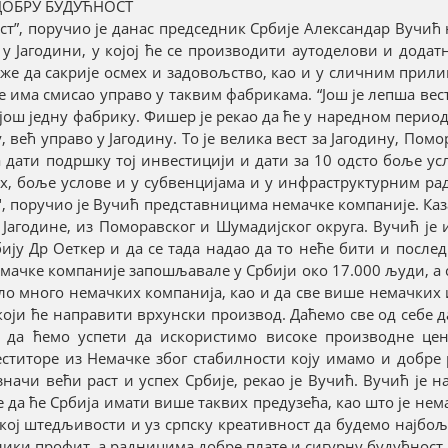
ДОБРУ БУДУЋНОСТ
ст”, поручио је данас председник Србије Александар Вучић
 Јагодини, у којој ће се производити аутоделови и додат
оже да сакрије осмех и задовољство, као и у сличним прили
же има смисао управо у таквим фабрикама. “Још је лепша вест
 још једну фабрику. Фишер је рекао да ће у наредном период
 већ управо у Јагодину. То је велика вест за Јагодину, Помо
ва дати подршку тој инвестицији и дати за 10 одсто боље ус
х, боље услове и у субвенцијама и у инфраструктурним ра
, поручио је Вучић представницима немачке компаније. Казао
Јагодине, из Поморавског и Шумадијског округа. Вучић је и
ију Др Оеткер и да се тада надао да то неће бити и посл
немачке компаније запошљавале у Србији око 17.000 људи, а с
шло много немачких компанија, као и да све више немачких
 који ће направити врхунски производ. Даћемо све од себе 
е да ћемо успети да искористимо високе производне це
титоре из Немачке због стабилности коју имамо и добре р
начи већи раст и успех Србије, рекао је Вучић. Вучић је на
да ће Србија имати више таквих предузећа, као што је не
кој штедљивости и уз српску креативност да будемо најбољ
лики профит, а радницима добре плате и сигурну будућност.