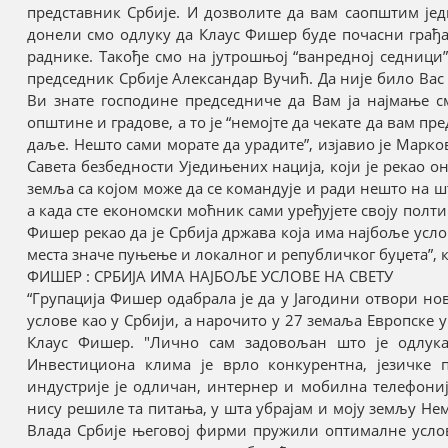
представник Србије. И дозволите да вам саопштим једн
донели смо одлуку да Клаус Фишер буде почасни грађан
раднике. Такође смо на јутрошњој “ванредној седници”
председник Србије Александар Вучић. Да није било Вас
Ви знате господине председниче да Вам ја најмање с
општине и градове, а то је “немојте да чекате да вам п
даље. Нешто сами морате да урадите”, изјавио је Марк
Савета безбедности Уједињених нација, који је рекао о
земља са којом може да се командује и ради нешто на ш
а када сте економски моћник сами уређујете своју полт
Фишер рекао да је Србија држава која има најбоље услов
места значе пуњење и локалног и републичког буџета”, 
ФИШЕР : СРБИЈА ИМА НАЈБОЉЕ УСЛОВЕ НА СВЕТУ
“Групација Фишер одабрала је да у Јагодини отвори но
услове као у Србији, а нарочито у 27 земаља Европске 
Клаус Фишер. "Лично сам задовољан што је одлук
Инвестициона клима је врло конкурентна, језичке 
индустрије је одличан, интернер и мобилна телефониј
нису решиле та питања, у шта убрајам и моју земљу Нем
Влада Србије његовој фирми пружили оптималне услов