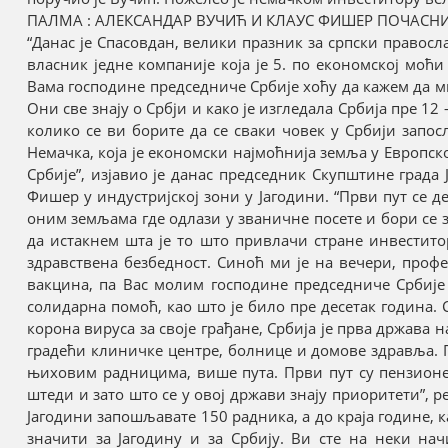
ПАЛМА : АЛЕКСАНДАР ВУЧИЋ И КЛАУС ФИШЕР ПОЧАСНИ
“Данас је Спасовдан, велики празник за српски правосл
власник једне компаније која је 5. по економској моћи
Вама господине председниче Србије хоћу да кажем да м
Они све знају о Србји и како је изгледала Србија пре 12
колико се ви борите да се сваки човек у Србији запос
Немачка, која је економски најмоћнија земља у Европск
Србије”, изјавио је данас председник Скупштине град
Фишер у индустријској зони у Јагодини. “Први пут се 
оним земљама где одлази у званичне посете и бори се з
да истакнем шта је то што привлачи стране инвестито
здравствена безбедност. Синоћ ми је на вечери, про
вакцина, па Вас молим господине председниче Србије
солидарна помоћ, као што је било пре десетак година. 
корона вируса за своје грађане, Србија је прва држава 
градећи клиничке центре, болнице и домове здравља. 
њиховим радницима, више пута. Први пут су пензионер
штеди и зато што се у овој држави знају приоритети”, 
Јагодини запошљавате 150 радника, а до краја године, 
значити за Јагодину и за Србију. Ви сте на неки н