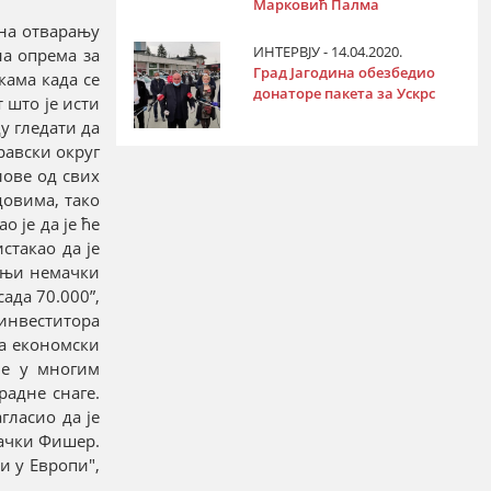
Марковић Палма
 на отварању
ИНТЕРВЈУ - 14.04.2020.
на опрема за
Град Јагодина обезбедио
кама када се
донаторе пакета за Ускрс
 што је исти
у гледати да
равски округ
лове од свих
довима, тако
 је да је ће
стакао да је
едњи немачки
ада 70.000”,
 инвеститора
да економски
не у многим
адне снаге.
гласио да је
мачки Фишер.
и у Европи",