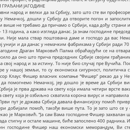
 ГРАЂАНИ ЈАГОДИНЕ
авни народ и велки да за Србију, зато што сте ви професор
 у Немачкој, дошли у Србију да отворите погон и запослит
и више не требамо да причамо о Србији, када дођу страни 
 – 13 година, а како изгледа данас. Ја знам господине предс
ли. Није мала ствар поштована даме и господо да вас Нем
ој унији и да данас у немачким фабрикама у Србији ради 70
а Јагодине Драган Марковић Палма обраћаујући се на отва
десило да оно што прича председник Србије својим грађани
а свој народ и за истину. То није био случај пре Вучића. П
ре у нашој земљи, то су економска сигурност, политичка 
фесор Клаус Фишер власник компање “Фишер” рекао да у Не
 да помогнемо Немачкој, јер дошло је време да Србији ви
Србија је прва држава на свету која имала четири врсте ва
на свету која је озбиљно схватила корона вирус и направила
Први пут је држава Србија давала финансијску помоћ при
и добијали помоћ, такође више пута. То је зато што се у
рекао је Марковић. “Ја сам Вама господине Фишер захвалан ш
када стигну и остале машине, биће запослено 400 радника. И
ачин господине Фишер наш економски меморандум, Ви ст