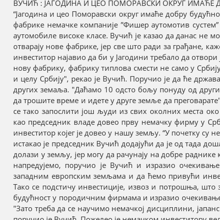
ВУЧИЋ : ЈАГОДИНА И ЦЕО ПОМОРАВСКИ ОКРУГ ИМАЋЕ 
“Јагодина и цео Поморавски округ имаће добру будућно
фабрике немачке компаније ”Фишер аутомотив сyстем” у
аутомобиле високе класе. Вучић је казао да данас не м
отварају нове фабрике, јер све што ради за грађане, ка
инвеститор најавио да би у Јагодини требало да отвори
нову фабрику, фабрику типлова смести не само у Србију,
и целу Србију", рекао је Вучић. Поручио је да ће држа
других земаља. "Даћамо 10 одсто бољу понуду од други
да трошите време и идете у друге земље да преговарате"
се тако запослити још људи из свих околних места око 
као председник владе довео прву немачку фирму у Срб
инвеститор којег је довео у нашу земљу. “У почетку су 
истакао је председник Вучић додајући да је од тада до
долази у земљу, јер могу да рачунају на добре раднике
напредујемо, поручио је Вучић и изразио очекивањ
западним европским земљама и да ћемо привући инвес
Тако се подстичу инвестиције, извоз и потрошња, што з
будућност у породичним фирмама и изразио очекивање 
"Зато треба да се научимо немачкој дисциплини, јапанс
поручио је Вучић. Пожелео је немачком инвеститору ве