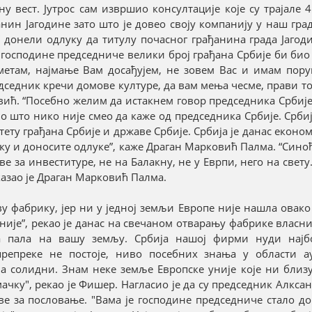
у вест. Јутрос сам извршио консултације које су трајале 
ин Јагодине зато што је довео своју компанију у наш гра
 донели одлуку да титулу почасног грађанина града Јагод
 господине председниче велики број грађана Србије би био
метам, најмање Вам досађујем, не зовем Вас и имам порук
редседник кречи домове културе, да вам мења чесме, прави то
овић. “Посебно желим да истакнем говор председника Србиј
но што нико није смео да каже од председника Србије. Срби
тету грађана Србије и државе Србије. Србија је данас еконо
ику и доносите одлуке”, каже Драган Марковић Палма. “Синоћ
е за инвеституре, не на Балакну, не у Еврпи, него на свету
казао је Драган Марковић Палма.
ву фабрику, јер ни у једној земљи Европе није нашла овак
уније”, рекао је данас на свечаном отварању фабрике власн
а пала на вашу земљу. Србија нашој фирми нуди најб
препреке не постоје, ниво посебних знања у области а
а солидни. Знам неке земље Европске уније које ни близ
ачку", рекао је Фишер. Нагласио је да су председник Алкса
е за пословање. "Вама је господине председниче стало до