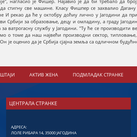
", нагласио је Фишер. Најавио је да би требало да број
када стигну све машине. Класу Фишпер се захвалио Дагану
е И рекао да ће у октобру доћиу лично у Јагодини да пр
и Србији за образовање, децу и омладину, а граду Јагоди
 за ватрогасну службу у Јагодини. "Ту ће се производити 
мо о томе да наш највећи производни сектор, типловање, 
 Он је оценио да је Србија сјајна земља са одличном будућно
ЕШТАЈИ
АКТИВ ЖЕНА
ПОДМЛАДАК СТРАНКЕ
ЦЕНТРАЛА СТРАНКЕ
АДРЕСА:
ЛОЛЕ РИБАРА 14, 35000 ЈАГОДИНА