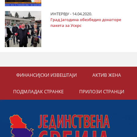
ИНТЕРВЈУ - 14.04.2020.
Град Јагодина обезбедио донаторе
пакета за Ускрс
ФИНАНСИЈСКИ ИЗВЕШТАЈИ
АКТИВ ЖЕНА
ПОДМЛАДАК СТРАНКЕ
ПРИЛОЗИ СТРАНЦИ