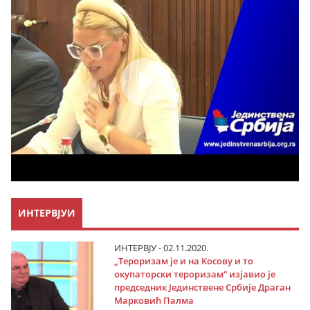
ИНТЕРВЈУИ
ИНТЕРВЈУ - 02.11.2020.
„Тероризам је и на Косову и то
окупаторски тероризам“ изјавио је
председник Јединствене Србије Драган
Марковић Палма