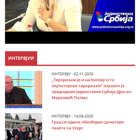
ИНТЕРВЈУИ
ИНТЕРВЈУ - 02.11.2020.
„Тероризам је и на Косову и то
окупаторски тероризам“ изјавио је
председник Јединствене Србије Драган
Марковић Палма
ИНТЕРВЈУ - 14.04.2020.
Град Јагодина обезбедио донаторе
пакета за Ускрс