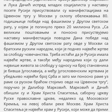
и Лука Дачић испред младих социјалиста у наставку
посете Русији присуствовали су манифестацијама на
Црвеном тргу у Москви у склопу обележавања 80.
годишњице победе над фашизмом у Другом светском
рату, у којем је погинуло преко 20 милиона Руса. „Са
великим поштовањем и поносно присуствујемо
наставку манифестација поводом Дана победе над
фашизмом у Другом светском рату овде у Москви са
братским руским народом, који је поднео највеће жртве
за слободу човечанства. Треба истаћи да је Русија имала
највеће жртве, а такође међу народима који су дали
највише живота за слободу у односу на број становника
је бивша Југославија, а међу југословенским жртвама је
убедљиво највећи број Срба и зато ми поносно раме уз
раме са руском браћом стојимо овде на Црвеном тргу“,
поручио је Далибор Марковић. Марковић и Дачић
обишли су и Храм Христа Спаситеља, саборну цркву
Руске православне цркве, недалеко од Московског
Кремља, на левој обали реке Москве. Храм Христа
Спаситеља је највећи храм у Русији, који може да прими