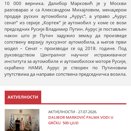
10 000 верника. Далибор Марковић је у Москви
разговарао и са Александром Михајловим, менаџером
продаје руских аутомобила „Аурус“, а управо „Аурус
сенат“ из серије „Кортеж“ је аутомобил у коме се вози
председник Русије Владимир Путин. Аурус је постављен
након што је Путин задужио земљу да произведе
сопствену верзију луксузног аутомобила, а његов први
модел – Сенат – производи се од 2018. године. Под
руководством Централног научног истраживачког
института за аутомобиле и аутомобилске моторе Русије,
скраћено НАМИ, Аурус је створен по Путиновим
упутствима да направи сопствена председничка возила.
АКТУЕЛНОСТИ
АКТУЕЛНОСТИ - 27.07.2026.
DALIBOR MARKOVIĆ PALMA VODI U
GRČKU 500 LJUD