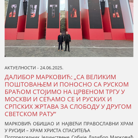
АКТУЕЛНОСТИ - 24.06.2025.
ДАЛИБОР МАРКОВИЋ: „СА ВЕЛИКИМ
ПОШТОВАЊЕМ И ПОНОСНО СА РУСКОМ
БРАЋОМ СТОЈИМО НА ЦРВЕНОМ ТРГУ У
МОСКВИ И СЕЋАМО СЕ И РУСКИХ И
СРПСКИХ ЖРТАВА ЗА СЛОБОДУ У ДРУГОМ
СВЕТСКОМ РАТУ“
МАРКОВИЋ ОБИШАО И НАЈВЕЋИ ПРАВОСЛАВНИ ХРАМ
У РУСИЈИ – ХРАМ ХРИСТА СПАСИТЕЉА
Потпредседник Јединствене Србије Далибор Марковић