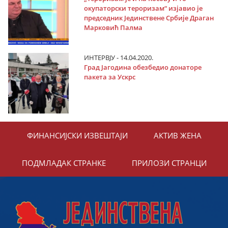
окупаторски тероризам“ изјавио је
председник Јединствене Србије Драган
Марковић Палма
ИНТЕРВЈУ - 14.04.2020.
Град Јагодина обезбедио донаторе
пакета за Ускрс
ФИНАНСИЈСКИ ИЗВЕШТАЈИ
АКТИВ ЖЕНА
ПОДМЛАДАК СТРАНКЕ
ПРИЛОЗИ СТРАНЦИ