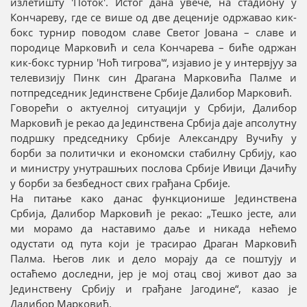
излетишту 'Поток'. Истог дана увече, на стадиону у
Кончареву, где се више од две деценије одржавао кик-
бокс турнир поводом славе Светог Јована – славе и
породице Марковић и села Кончарева – биће одржан
кик-бокс турнир 'Ноћ тигрова'“, изјавио је у интервјуу за
телевизију Пинк син Драгана Марковића Палме и
потпредседник Јединствене Србије Далибор Марковић.
Говорећи о актуелној ситуацији у Србији, Далибор
Марковић је рекао да Јединствена Србија даје апсолутну
подршку председнику Србије Александру Вучићу у
борби за политички и економски стабилну Србију, као
и министру унутрашњих послова Србије Ивици Дачићу
у борби за безбедност свих грађана Србије.
На питање како данас функционише Јединствена
Србија, Далибор Марковић је рекао: „Тешко јесте, али
ми морамо да наставимо даље и никада нећемо
одустати од пута који је трасирао Драган Марковић
Палма. Његов лик и дело морају да се поштују и
остаћемо доследни, јер је мој отац свој живот дао за
Јединствену Србију и грађане Јагодине“, казао је
Далибор Марковић.