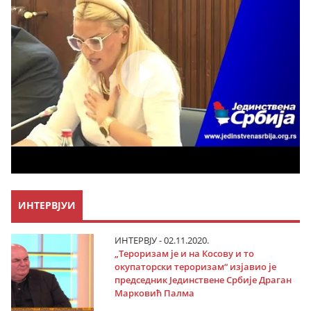
ИНТЕРВЈУИ
ИНТЕРВЈУ - 02.11.2020.
„Тероризам је и на Косову и то
окупаторски тероризам“ изјавио је
председник Јединствене Србије Драган
Марковић Палма