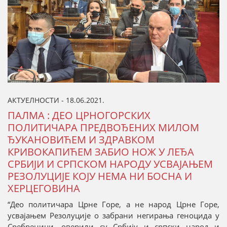
АКТУЕЛНОСТИ - 18.06.2021.
ПАЛМА : ДЕО ЦРНОГОРСКИХ
ПОЛИТИЧАРА ПРЕДВОЂЕНИХ МИЛОМ
ЂУКАНОВИЋЕМ И ЗДРАВКОМ
КРИВОКАПИЋЕМ ЗАБИО НОЖ У ЛЕЂА
СРБИЈИ И СРПСКОМ НАРОДУ УСВАЈАЊЕМ
РЕЗОЛУЦИЈЕ КОЈУ НЕМА НИ БОСНА И
ХЕРЦЕГОВИНА
“Део политичара Црне Горе, а не народ Црне Горе,
усвајањем Резолуције о забрани негирања геноцида у
Сребреници, оверили су Србију и српски народ и