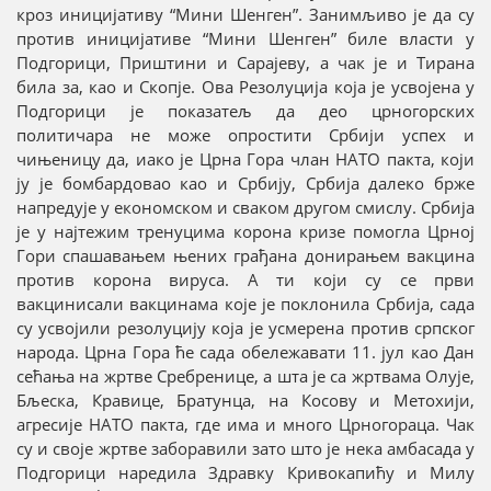
кроз иницијативу “Мини Шенген”. Занимљиво је да су
против иницијативе “Мини Шенген” биле власти у
Подгорици, Приштини и Сарајеву, а чак је и Тирана
била за, као и Скопје. Ова Резолуција која је усвојена у
Подгорици је показатељ да део црногорских
политичара не може опростити Србији успех и
чињеницу да, иако је Црна Гора члан НАТО пакта, који
ју је бомбардовао као и Србију, Србија далеко брже
напредује у економском и сваком другом смислу. Србија
је у најтежим тренуцима корона кризе помогла Црној
Гори спашавањем њених грађана донирањем вакцина
против корона вируса. А ти који су се први
вакцинисали вакцинама које је поклонила Србија, сада
су усвојили резолуцију која је усмерена против српског
народа. Црна Гора ће сада обележавати 11. јул као Дан
сећања на жртве Сребренице, а шта је са жртвама Олује,
Бљеска, Кравице, Братунца, на Косову и Метохији,
агресије НАТО пакта, где има и много Црногораца. Чак
су и своје жртве заборавили зато што је нека амбасада у
Подгорици наредила Здравку Кривокапићу и Милу