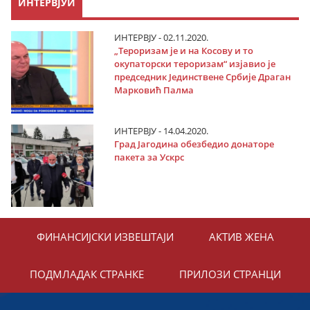
ИНТЕРВЈУИ
ИНТЕРВЈУ - 02.11.2020.
„Тероризам је и на Косову и то
окупаторски тероризам“ изјавио је
председник Јединствене Србије Драган
Марковић Палма
ИНТЕРВЈУ - 14.04.2020.
Град Јагодина обезбедио донаторе
пакета за Ускрс
ФИНАНСИЈСКИ ИЗВЕШТАЈИ
АКТИВ ЖЕНА
ПОДМЛАДАК СТРАНКЕ
ПРИЛОЗИ СТРАНЦИ