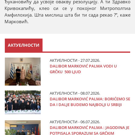
Ђукановићу да усвоје овакву резолуцију. А ти Здравко
Кривокапићу, клео си се у покојног Митрополтиа
Амфилохија. Шта мислиш шта би ти сада рекао ?”, каже
Марковић.
АКТУЕЛНОСТИ
АКТУЕЛНОСТИ - 27.07.2026.
DALIBOR MARKOVIĆ PALMA VODI U
GRČKU 500 LJUD
АКТУЕЛНОСТИ - 08.07.2026.
DALIBOR MARKOVIĆ PALMA: BORIĆEMO SE
DA I DALJE BUDEMO NAJBOLJI U SRBIJI
АКТУЕЛНОСТИ - 06.07.2026.
DALIBOR MARKOVIĆ PALMA : JAGODINA JE
POTPISALA SPORAZUM SA GRČKIM