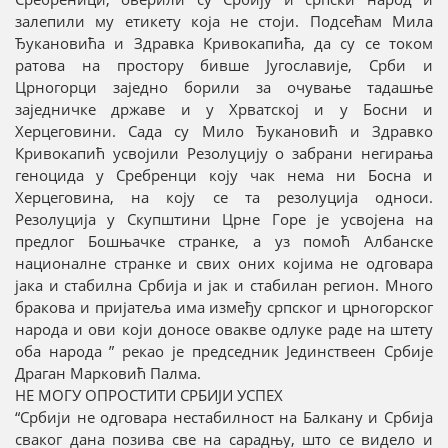
залепили му етикету која не стоји. Подсећам Мила
Ђукановића и Здравка Кривокапића, да су се током
ратова на простору бивше Југославије, Срби и
Црногорци заједно борили за очување тадашње
заједничке државе и у Хрватској и у Босни и
Херцеговини. Сада су Мило Ђукановић и Здравко
Кривокапић усвојили Резолуцију о забрани негирања
геноцида у Сребренци коју чак нема ни Босна и
Херцеговина, на коју се та резолуција односи.
Резолуција у Скупштини Црне Горе је усвојена на
предлог Бошњачке странке, а уз помоћ Албанске
националне странке и свих оних којима не одговара
јака и стабилна Србија и јак и стабилан регион. Много
бракова и пријатеља има између српског и црногорског
народа и ови који доносе овакве одлуке раде на штету
оба народа ” рекао је председник Јединствеен Србије
Драган Марковић Палма.
НЕ МОГУ ОПРОСТИТИ СРБИЈИ УСПЕХ
“Србији не одговара нестабилност на Балкану и Србија
сваког дана позива све на сарадњу, што се видело и