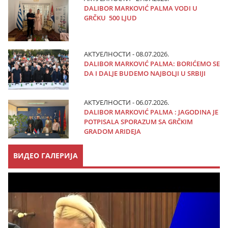
DALIBOR MARKOVIĆ PALMA VODI U
GRČKU 500 LJUD
АКТУЕЛНОСТИ - 08.07.2026.
DALIBOR MARKOVIĆ PALMA: BORIĆEMO SE
DA I DALJE BUDEMO NAJBOLJI U SRBIJI
АКТУЕЛНОСТИ - 06.07.2026.
DALIBOR MARKOVIĆ PALMA : JAGODINA JE
POTPISALA SPORAZUM SA GRČKIM
GRADOM ARIDEJA
ВИДЕО ГАЛЕРИЈА