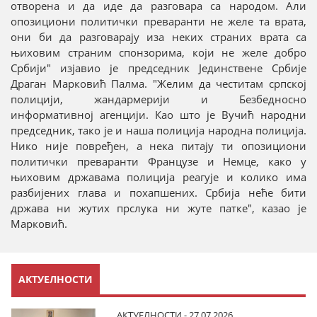
отворена и да иде да разговара са народом. Али
опозициони политички преваранти не желе та врата,
они би да разговарају иза неких страних врата са
њиховим страним спонзорима, који не желе добро
Србији" изјавио је председник Јединствене Србије
Драган Марковић Палма. "Желим да честитам српској
полицији, жандармерији и Безбедносно
информативној агенцији. Као што је Вучић народни
председник, тако је и наша полиција народна полиција.
Нико није повређен, а нека питају ти опозициони
политички преваранти Французе и Немце, како у
њиховим државама полиција реагује и колико има
разбијених глава и похапшених. Србија неће бити
држава ни жутих прслука ни жуте патке", казао је
Марковић.
АКТУЕЛНОСТИ
АКТУЕЛНОСТИ - 27.07.2026.