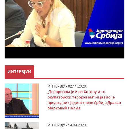
ИНТЕРВЈУИ
ИНТЕРВЈУ - 02.11.2020.
„Тероризам је и на Косову и то
окупаторски тероризам“ изјавио је
председник Јединствене Србије Драган
Марковић Палма
ИНТЕРВЈУ - 14.04.2020.