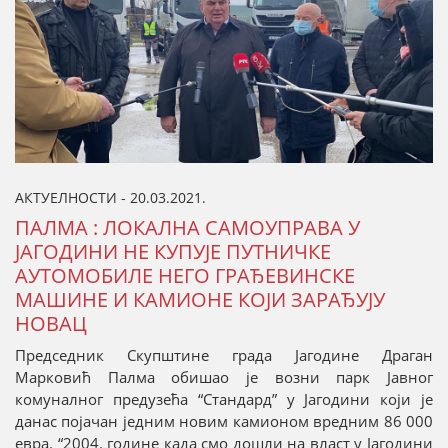
АКТУЕЛНОСТИ - 20.03.2021.
ПАЛМА : ЛОКАЛНА САМОУПРАВА У
ЈАГОДИНИ НЕ КУПУЈЕ ПУТНИЧКЕ
АУТОМОБИЛЕ НЕГО ГРАЂЕВИНСКЕ
МАШИНЕ И КАМИОНЕ КОЈИ ЗАРАЂУЈУ
НОВАЦ
Председник Скупштине града Јагодине Драган
Марковић Палма обишао је возни парк Јавног
комуналног предузећа “Стандард” у Јагодини који је
данас појачан једним новим камионом вредним 86 000
евра. “2004. године када смо дошли на власт у Јагодини