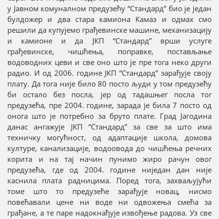
у Јавном комуналном предузећу “Стандард” био је један
булдожер и два стара камиона Камаз и одмах смо
решили да купујемо грађевинске машине, механизацију
и камионе и да ЈКП “Стандард” врши услуге
грађевинске, чишћења, поправке, постављање
водоводних цеви и све оно што је пре тога неко други
радио. И од 2006. године ЈКП “Стандард” зарађује своју
плату. Да тога није било 80 посто људи у том предузећу
би остало без посла, јер од тадашњег посла тог
предузећа, пре 2004. године, зарада је била 7 посто од
онога што је потребно за бруто плате. Град Јагодина
данас ангажује ЈКП “Стандард” за све за што има
техничку могућност, од адаптације школа, домова
културе, канализације, водоовода до чишћења речних
корита и на тај начин пунимо жиро рачун овог
предузећа, где од 2004. године ниједан дан није
каснила плата радницима. Поред тога, захваљујући
томе што то предузеће зарађује новац, нисмо
повећавали цене ни воде ни одвожења смећа за
грађане, а те паре надокнађује извођење радова. Уз све