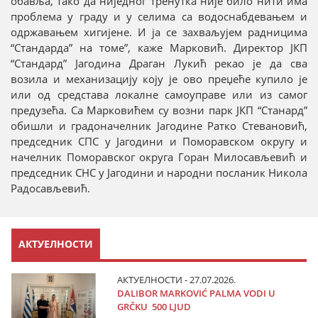
обавља, тако да ниједног тренутка није било нити има
проблема у граду и у селима са водоснабдевањем и
одржавањем хигијене. И ја се захваљујем радницима
“Стандарда” на томе”, каже Марковић. Директор ЈКП
“Стандард” Јагодина Драган Лукић рекао је да сва
возила и механизацију коју је ово преџеће купило је
или од средстава локалне самоуправе или из самог
предузећа. Са Марковићем су возни парк ЈКП “Станард”
обишли и градоначелник Јагодине Ратко Стевановић,
председник СПС у Јагодини и Поморавском округу и
начелник Поморавског округа Горан Милосављевић и
председник СНС у Јагодини и народни посланик Никола
Радосављевић.
АКТУЕЛНОСТИ
АКТУЕЛНОСТИ - 27.07.2026.
DALIBOR MARKOVIĆ PALMA VODI U
GRČKU 500 LJUD