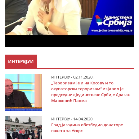
ИНТЕРВЈУИ
ИНТЕРВЈУ - 02.11.2020.
„Тероризам је и на Косову и то
окупаторски тероризам“ изјавио је
председник Јединствене Србије Драган
Марковић Палма
ИНТЕРВЈУ - 14.04.2020.
Град Јагодина обезбедио донаторе
пакета за Ускрс