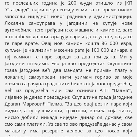
то последњих година је 200 људи отишло из ЈКП
“Стандард”, највише у пензију и ми за то време нисмо
запослли ниједног новог радника у администрацији.
Локална самоуправа у Јагодини не купује нове
аутомобиле него грађевинске машине и камионе, зато
што хоћемо да они зарађују паре и да се улаже, па да се
те паре врате. Овај нов камион кошта 86 000 евра,
купљен је на лизинг, месечна рата је 100 000 динара, а
тај камион те паре заради за два три дана. Ми у
Јагодини штедимо. Ево ја као председник Скупштине
града Јагодине већ два мандата не примам плату у
локалној самоуправи, нити узимам гориво за моје
возило са рачуна града нити било ког јавног предузећа,,
већ из предузећа чији сам оснивач АТП “Палма””,
изјавио је данас председник Скупштине града Јагодине
Драган Марковић Палма. “За цео овај возни парк који
видите, а ту су камиони, трактори, возила која чисте,
нисмо добили никада ниједан динар од државе, све
смо сами платили. Уз све то ово предузеће данас у свом
магацину има резервне делове за цео посао који