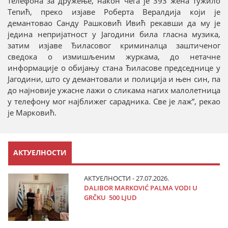
телефона за дружење, након чега је 393 жена тужило
Тепић, преко изјаве Роберта Вералдија који је
демантовао Санду Рашковић Ивић рекавши да му је
једина непријатност у Јагодини била гласна музика,
затим изјаве Ђиласовог криминалца заштиченог
сведока о измишљеним журкама, до нетачне
информације о обијању стана Ђиласове председнице у
Јагодини, што су демантовали и полиција и њен син, па
до најновије ужасне лажи о сликама нагих малолетница
у телефону мог најближег сарадника. Све је лаж”, рекао
је Марковић.
АКТУЕЛНОСТИ
АКТУЕЛНОСТИ - 27.07.2026.
DALIBOR MARKOVIĆ PALMA VODI U
GRČKU 500 LJUD