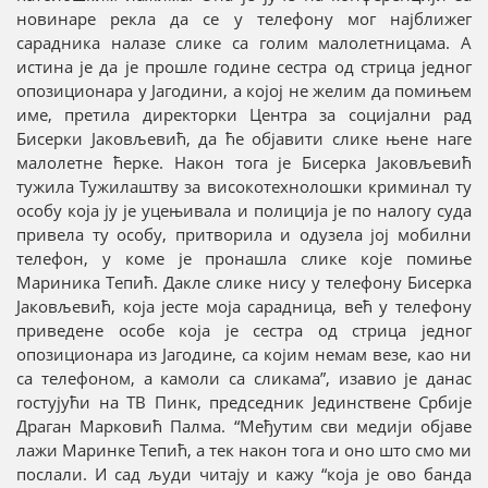
новинаре рекла да се у телефону мог најближег
сарадника налазе слике са голим малолетницама. А
истина је да је прошле године сестра од стрица једног
опозиционара у Јагодини, а којој не желим да помињем
име, претила директорки Центра за социјални рад
Бисерки Јаковљевић, да ће објавити слике њене наге
малолетне ћерке. Након тога је Бисерка Јаковљевић
тужила Тужилаштву за високотехнолошки криминал ту
особу која ју је уцењивала и полиција је по налогу суда
привела ту особу, притворила и одузела јој мобилни
телефон, у коме је пронашла слике које помиње
Мариника Тепић. Дакле слике нису у телефону Бисерка
Јаковљевић, која јесте моја сарадница, већ у телефону
приведене особе која је сестра од стрица једног
опозиционара из Јагодине, са којим немам везе, као ни
са телефоном, а камоли са сликама”, изавио је данас
гостујући на ТВ Пинк, председник Јединствене Србије
Драган Марковић Палма. “Међутим сви медији објаве
лажи Маринке Тепић, а тек након тога и оно што смо ми
послали. И сад људи читају и кажу “која је ово банда