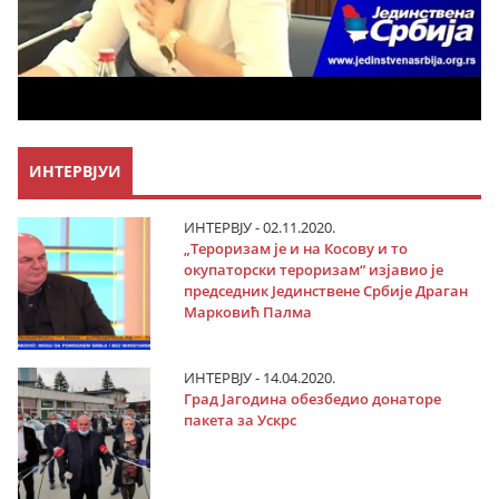
ИНТЕРВЈУИ
ИНТЕРВЈУ - 02.11.2020.
„Тероризам је и на Косову и то
окупаторски тероризам“ изјавио је
председник Јединствене Србије Драган
Марковић Палма
ИНТЕРВЈУ - 14.04.2020.
Град Јагодина обезбедио донаторе
пакета за Ускрс