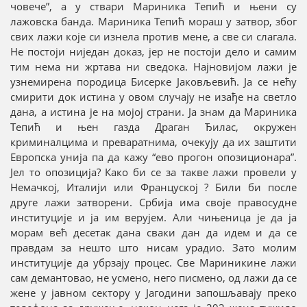
човече”, а у ствари Мариника Тепић и њени су
лажовска банда. Мариника Тепић мораш у затвор, због
свих лажи које си изнела против мене, а све си слагала.
Не постоји ниједан доказ, јер не постоји дело и самим
тим нема ни жртава ни сведока. Најновијом лажи је
узнемирена породица Бисерке Јаковљевић. Ја се нећу
смирити док истина у овом случају не изађе на светло
дана, а истина је на мојој страни. Ја знам да Мариника
Тепић и њен газда Драган Ђилас, окружен
криминалцима и преваратнима, очекују да их заштити
Европска унија па да кажу “ево прогон опозиционара”.
Јел то опозиција? Како би се за такве лажи провели у
Немачкој, Италији или Француској ? Били би после
друге лажи затворени. Србија има своје правосудне
институције и ја им верујем. Али чињеница је да ја
морам већ десетак дана сваки дан да идем и да се
правдам за нешто што нисам урадио. Зато молим
институције да убрзају процес. Све Мариникине лажи
сам демантовао, не усмено, него писмено, од лажи да се
жене у јавном сектору у Јагодини запошљавају преко