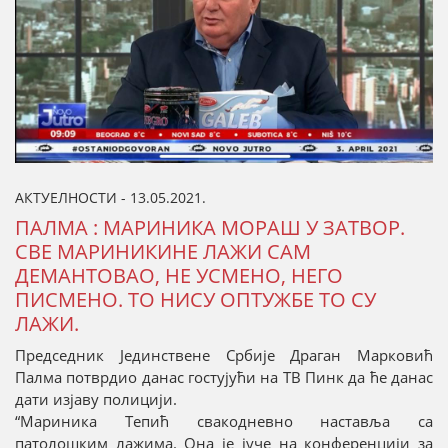
АКТУЕЛНОСТИ - 13.05.2021.
ПАЛМА : МАРИНИКА МОРАШ У ЗАТВОР.
СВЕ МАРИНИКИНЕ ЛАЖИ САМ
ДЕМАНТОВАО, НЕ УСМЕНО, НЕГО
ПИСМЕНО. ТО НИСУ ОПТУЖБЕ ТО СУ
ЛАЖИ.
Председник Јединствене Србије Драган Марковић
Палма потврдио данас гостујући на ТВ Пинк да ће данас
дати изјаву полицији.
“Мариника Тепић свакодневно наставља са
патолошким лажима. Она је јуче на конференцији за