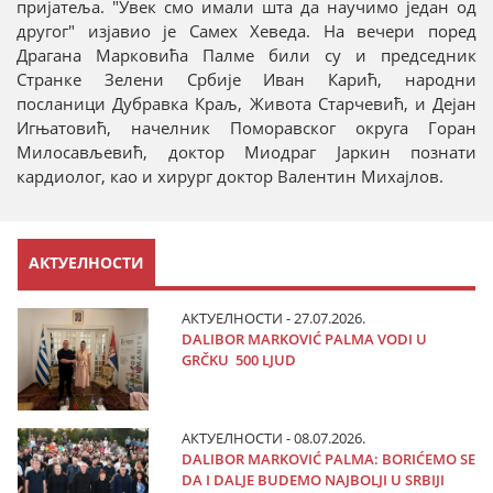
пријатеља. "Увек смо имали шта да научимо један од
другог" изјавио је Самех Хеведа. На вечери поред
Драгана Марковића Палме били су и председник
Странке Зелени Србије Иван Карић, народни
посланици Дубравка Краљ, Живота Старчевић, и Дејан
Игњатовић, начелник Поморавског округа Горан
Милосављевић, доктор Миодраг Јаркин познати
кардиолог, као и хирург доктор Валентин Михајлов.
АКТУЕЛНОСТИ
АКТУЕЛНОСТИ - 27.07.2026.
DALIBOR MARKOVIĆ PALMA VODI U
GRČKU 500 LJUD
АКТУЕЛНОСТИ - 08.07.2026.
DALIBOR MARKOVIĆ PALMA: BORIĆEMO SE
DA I DALJE BUDEMO NAJBOLJI U SRBIJI