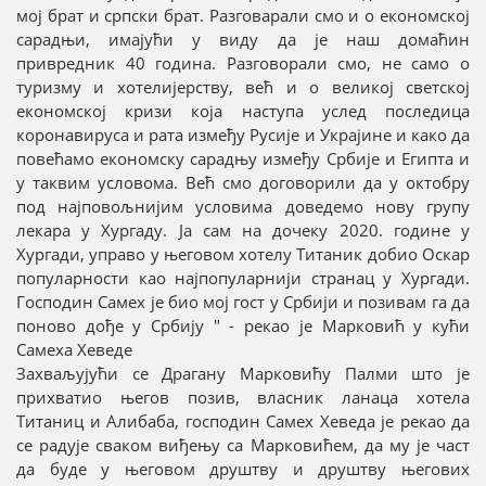
мој брат и српски брат. Разговарали смо и о економској
сарадњи, имајући у виду да је наш домаћин
привредник 40 година. Разговорали смо, не само о
туризму и хотелијерству, већ и о великој светској
економској кризи која наступа услед последица
коронавируса и рата између Русије и Украјине и како да
повећамо економску сарадњу између Србије и Египта и
у таквим условома. Већ смо договорили да у октобру
под најповољнијим условима доведемо нову групу
лекара у Хургаду. Ја сам на дочеку 2020. године у
Хургади, управо у његовом хотелу Титаник добио Оскар
популарности као најпопуларнији странац у Хургади.
Господин Самех је био мој гост у Србији и позивам га да
поново дође у Србију " - рекао је Марковић у кући
Самеха Хеведе
Захваљујући се Драгану Марковићу Палми што је
прихватио његов позив, власник ланаца хотела
Титаниц и Алибаба, господин Самех Хеведа је рекао да
се радује сваком виђењу са Марковићем, да му је част
да буде у његовом друштву и друштву његових