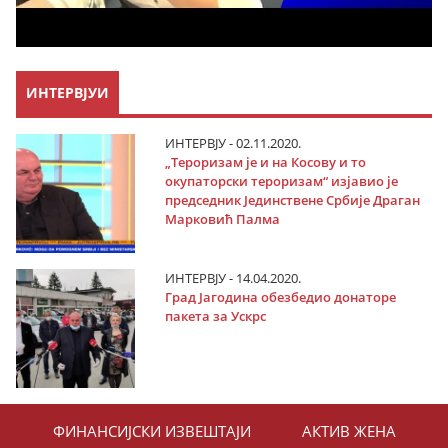
ИНТЕРВЈУИ
ИНТЕРВЈУ - 02.11.2020.
„Тероризам је и на Косову и то
окупаторски тероризам“ изјавио је
председник Јединствене Србије Драган
Марковић Палма
ИНТЕРВЈУ - 14.04.2020.
Град Јагодина обезбедио донаторе
пакета за Ускрс
ФИНАНСИЈСКИ ИЗВЕШТАЈИ
АКТИВ ЖЕНА