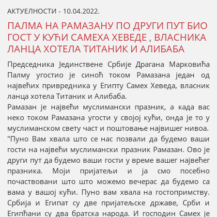
АКТУЕЛНОСТИ - 10.04.2022.
ПАЛМА НА РАМАЗАНУ ПО ДРУГИ ПУТ БИО
ГОСТ У КУЋИ САМЕХА ХЕВЕДЕ , ВЛАСНИКА
ЛАНЦА ХОТЕЛА ТИТАНИК И АЛИБАБА
Председника Јединствене Србије Драгана Марковића
Палму угостио је синоћ током Рамазана један од
највећих привредника у Египту Самех Хеведа, власник
ланца хотела Титаник и Алибаба.
Рамазан је највећи муслимански празник, а када вас
неко током Рамазана угости у својој кући, онда је то у
муслиманском свету част и поштовање највишег нивоа.
"Пуно Вам хвала што се нас позвали да будемо ваши
гости на највећи муслимански празник Рамазан. Ово је
други пут да будемо ваши гости у време вашег највећег
празника. Моји пријатељи и ја смо посебно
почаствовани што што можемо вечерас да будемо са
вама у вашој кући. Пуно вам хвала на гостопримству.
Србија и Египат су две пријатељске државе, Срби и
Египћани су два братска народа. И господин Самех је