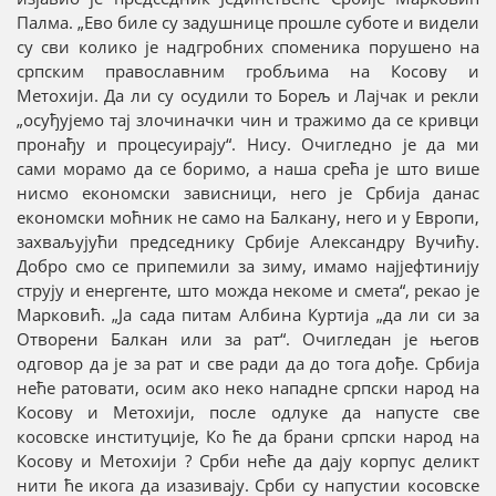
Палма. „Ево биле су задушнице прошле суботе и видели
су сви колико је надгробних споменика порушено на
српским православним гробљима на Косову и
Метохији. Да ли су осудили то Борељ и Лајчак и рекли
„осуђујемо тај злочиначки чин и тражимо да се кривци
пронађу и процесуирају“. Нису. Очигледно је да ми
сами морамо да се боримо, а наша срећа је што више
нисмо економски зависници, него је Србија данас
економски моћник не само на Балкану, него и у Европи,
захваљујући председнику Србије Александру Вучићу.
Добро смо се припемили за зиму, имамо најјефтинију
струју и енергенте, што можда некоме и смета“, рекао је
Марковић. „Ја сада питам Албина Куртија „да ли си за
Отворени Балкан или за рат“. Очигледан је његов
одговор да је за рат и све ради да до тога дође. Србија
неће ратовати, осим ако неко нападне српски народ на
Косову и Метохији, после одлуке да напусте све
косовске институције, Ко ће да брани српски народ на
Косову и Метохији ? Срби неће да дају корпус деликт
нити ће икога да изазивају. Срби су напустии косовске