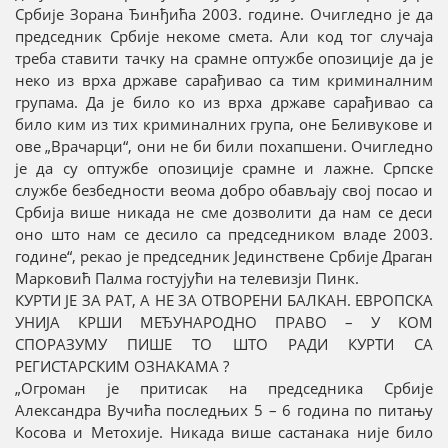
Србије Зорана Ђинђића 2003. године. Очигледно је да
председник Србије некоме смета. Али код тог случаја
треба ставити тачку на срамне оптужбе опозиције да је
неко из врха државе сарађивао са тим криминалним
групама. Да је било ко из врха државе сарађивао са
било ким из тих криминалних група, оне Беливукове и
ове „Врачарци“, они не би били похапшени. Очигледно
је да су оптужбе опозиције срамне и лажне. Српске
службе безбедности веома добро обављају свој посао и
Србија више никада не сме дозволити да нам се деси
оно што нам се десило са председником владе 2003.
године“, рекао је председник Јединствене Србије Драган
Марковић Палма гостујући на телевизји Пинк.
КУРТИ ЈЕ ЗА РАТ, А НЕ ЗА ОТВОРЕНИ БАЛКАН. ЕВРОПСКА
УНИЈА КРШИ МЕЂУНАРОДНО ПРАВО – У КОМ
СПОРАЗУМУ ПИШЕ ТО ШТО РАДИ КУРТИ СА
РЕГИСТАРСКИМ ОЗНАКАМА ?
„Огроман је притисак на председника Србије
Александра Вучића последњих 5 – 6 година по питању
Косова и Метохије. Никада више састанака није било