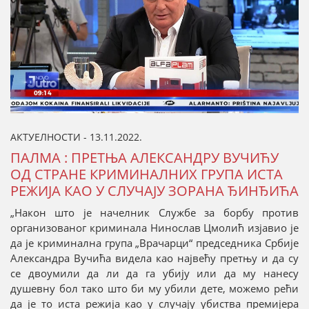
АКТУЕЛНОСТИ - 13.11.2022.
ПАЛМА : ПРЕТЊА АЛЕКСАНДРУ ВУЧИЋУ
ОД СТРАНЕ КРИМИНАЛНИХ ГРУПА ИСТА
РЕЖИЈА КАО У СЛУЧАЈУ ЗОРАНА ЂИНЂИЋА
„Након што је начелник Службе за борбу против
организованог криминала Нинослав Цмолић изјавио је
да је криминална група „Врачарци“ председника Србије
Александра Вучића видела као највећу претњу и да су
се двоумили да ли да га убију или да му нанесу
душевну бол тако што би му убили дете, можемо рећи
да је то иста режија као у случају убиства премијера