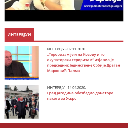
ИНТЕРВЈУИ
ИНТЕРВЈУ - 02.11.2020.
„Тероризам је и на Косову и то
окупаторски тероризам“ изјавио је
председник Јединствене Србије Драган
Марковић Палма
ИНТЕРВЈУ - 14.04.2020.
Град Јагодина обезбедио донаторе
пакета за Ускрс