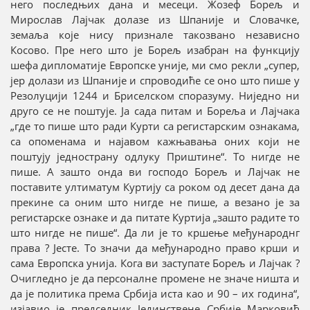
него последњих дана и месеци. Жозеф Борељ и
Мирослав Лајчак долазе из Шпаније и Словачке,
земаља које нису признале такозвано независно
Косово. Пре него што је Борељ изабран на функцију
шефа дипломатије Европске уније, ми смо рекли „супер,
јер долази из Шпаније и спроводиће се оно што пише у
Резолуцији 1244 и Бриселском споразуму. Ниједно ни
друго се не поштује. Ја сада питам и Бореља и Лајчака
„где то пише што ради Курти са регистарским ознакама,
са опоменама и најавом кажњавања оних који не
поштују једнострану одлуку Приштине“. То нигде не
пише. А зашто онда ви господо Борељ и Лајчак не
поставите ултиматум Куртију са роком од десет дана да
прекине са оним што нигде не пише, а везано је за
регистарске ознаке и да питате Куртија „зашто радите то
што нигде не пише“. Да ли је то кршење међународнг
права ? Јесте. То значи да међународно право крши и
сама Европска унија. Кога ви заступате Борељ и Лајчак ?
Очигледно је да персоналне промене не значе ништа и
да је политика према Србија иста као и 90 – их година“,
изјавио је председник Јединствене Србије Марковић