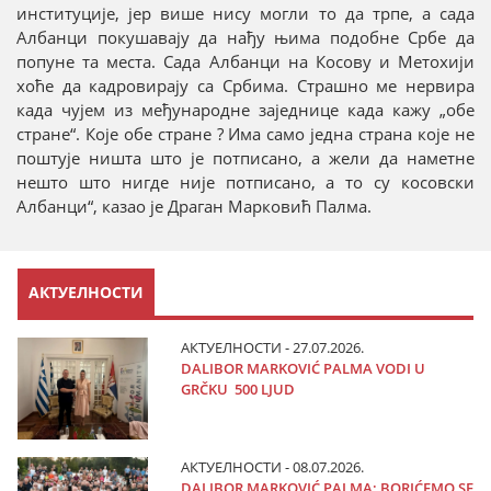
институције, јер више нису могли то да трпе, а сада
Албанци покушавају да нађу њима подобне Србе да
попуне та места. Сада Албанци на Косову и Метохији
хоће да кадровирају са Србима. Страшно ме нервира
када чујем из међународне заједнице када кажу „обе
стране“. Које обе стране ? Има само једна страна које не
поштује ништа што је потписано, а жели да наметне
нешто што нигде није потписано, а то су косовски
Албанци“, казао је Драган Марковић Палма.
АКТУЕЛНОСТИ
АКТУЕЛНОСТИ - 27.07.2026.
DALIBOR MARKOVIĆ PALMA VODI U
GRČKU 500 LJUD
АКТУЕЛНОСТИ - 08.07.2026.
DALIBOR MARKOVIĆ PALMA: BORIĆEMO SE