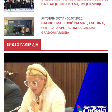
DA I DALJE BUDEMO NAJBOLJI U SRBIJI
АКТУЕЛНОСТИ - 06.07.2026.
DALIBOR MARKOVIĆ PALMA : JAGODINA JE
POTPISALA SPORAZUM SA GRČKIM
GRADOM ARIDEJA
ВИДЕО ГАЛЕРИЈА