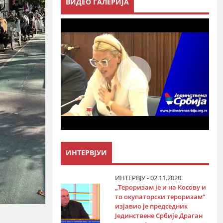
ВИДЕО ГАЛЕРИЈА
ИНТЕРВЈУИ
ИНТЕРВЈУ - 02.11.2020.
„Тероризам је и на Косову и
то окупаторски тероризам“
изјавио је председник
Јединствене Србије Драган