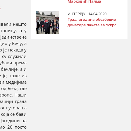
Марковић Палма
З
ИНТЕРВЈУ - 14.04.2020.
Град Јагодина обезбедио
живели нешто
донаторе пакета за Ускрс
тоницу, а у
 Јединствене
ио у Бечу, а
 је некада у
и су служили
љубави према
бечлије, а и
 је, каже из
ави медијима
од Беча, где
Европе. Наши
зацији града
ког путовања
која се бави
 Јагодини на
мо 20 посто