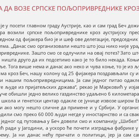
РА ДА ВОЗЕ СРПСКЕ ПОЉОПРИВРЕДНИКЕ КРО
е у посети главном граду Аустрије, као и сам град Беч до
ра возили српске пољопривреднике кроз аустријску прес
 једном од фијакера био је и шеф ове делегације, председник
ма. „Данас смо организовали нешто што још нико није урад
привреднике. Зашто смо се одлучили на овај потез? Зато што
 ништа друго да их подсетимо како је то било некада. Коњ
аље. Тога више нема и данас ако неко и чува коње, то је из 
 кроз Беч, нашу колону од 25 фијакера поздрављали су и 
ли нашим пољопривредницима. Ја сам једног питао одакле
ете људе из пријатељских држава“, рекао је Марковић у изј
че обишли једно велико газдинство удаљено 6 километара 
 школа и генетски центар одакле се јунице извозе широм 
и ако могу нешто сличне да примене и у Србији. У органи
одили смо преко 60 000 људи негде у иностарнство и са сва
 једног од путовања у Беч довели смо и компанију „Шибел“ 
 ради у Јагодини, а ускоро ће почети изградња фабрике у
ему. Ја ни данас нећу причати о политици, јер ја сам са