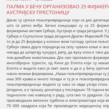
ПАЛМА У БЕЧУ ОРГАНИЗОВАО 25 ФИЈАКЕ
АУСТРИЈСКУ ПРЕСТОНИЦУ
Данас су српски пољопривредници који се део делегациј
што се ретко виђа. Бечки коњушари су са 25 фијаке
фијакерима заставе Србије, Аустрије и града Јагодине. У
Србије и Скупштине града Јагодине Драган Марковић Пал
то је да 25 фијакера у колони возе господу српске пољо
Србији свака друга породица на селу чувала коње и ако
некада да шпартају кукуруз, репу, да вуку кола и тако д
тим домаћим животињама. Док смо пролазили фијакерима
многобројни туристи, од Кине до Египта који су маха
Египта и видите како је свет мали и да и у Бечу сретн
након вожње фијакерима. „Наши пољопривредници су ју
има 300 крава и много телади и ту је и пољопривредна
пољопривредници видели су како се овде узгаја стока 
Јагодине, а о трошку донатора у последњих 18 година в
подносили смо извештај о раду, шта смо то урадили. Са
производњом великих турбина и електромотора која већ
70 000 квадрата која ће производити медицинску опр