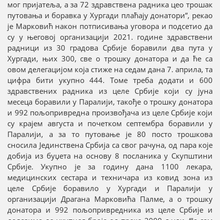
мог пријатеља, а за 72 здравствена радника цео трошак
путовања и боравка у Хургади плаћају донатори”, рекао
је Марковић након потписивања уговора и подсетио да
су у његовој организацији 2021. године здравствени
радници из 30 градова Србије боравили два пута у
Хургади, њих 300, све о трошку донатора и да ће са
овом делегацијом која стиже на седам дана 7. априла, та
цифра бити укупно 444. Томе треба додати и 600
здравствених радника из целе Србије који су јуна
месеца боравили у Паралији, такође о трошку донатора
и 992 пољопривредна произвођача из целе Србије који
су крајем августа и почетком септембра боравили у
Паралији, а за то путовање је 80 посто трошкова
сносила Јединствена Србија са свог рачуна, од пара које
добија из буџета на основу 8 посланика у Скупштини
Србије. Укупно је за годину дана 1100 лекара,
медицинских сестара и техничара из ковид зона из
целе Србије боравило у Хургади и Паралији у
организацији Драгана Марковића Палме, а о трошку
донатора и 992 пољопривредника из целе Србије и