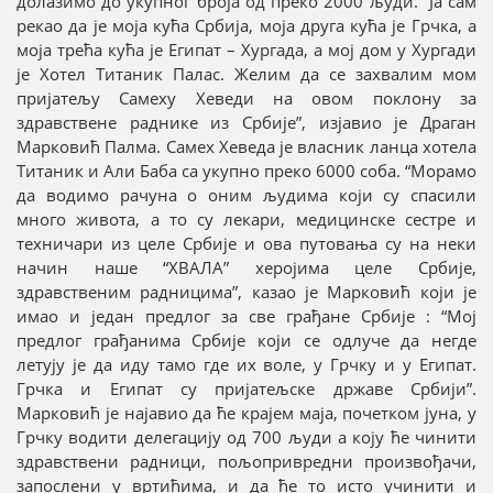
долазимо до укупног броја од преко 2000 људи. “Ја сам
рекао да је моја кућа Србија, моја друга кућа је Грчка, а
моја трећа кућа је Египат – Хургада, а мој дом у Хургади
је Хотел Титаник Палас. Желим да се захвалим мом
пријатељу Самеху Хеведи на овом поклону за
здравствене раднике из Србије”, изјавио је Драган
Марковић Палма. Самех Хеведа је власник ланца хотела
Титаник и Али Баба са укупно преко 6000 соба. “Морамо
да водимо рачуна о оним људима који су спасили
много живота, а то су лекари, медицинске сестре и
техничари из целе Србије и ова путовања су на неки
начин наше “ХВАЛА” херојима целе Србије,
здравственим радницима”, казао је Марковић који је
имао и један предлог за све грађане Србије : “Мој
предлог грађанима Србије који се одлуче да негде
летују је да иду тамо где их воле, у Грчку и у Египат.
Грчка и Египат су пријатељске државе Србији”.
Марковић је најавио да ће крајем маја, почетком јуна, у
Грчку водити делегацију од 700 људи а коју ће чинити
здравствени радници, пољопривредни произвођачи,
запослени у вртићима, и да ће то исто учинити и