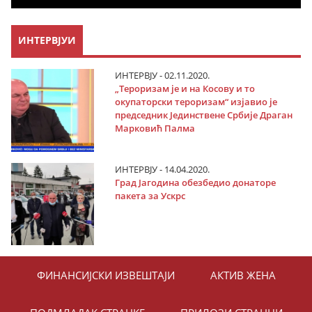
ИНТЕРВЈУИ
ИНТЕРВЈУ - 02.11.2020.
„Тероризам је и на Косову и то
окупаторски тероризам“ изјавио је
председник Јединствене Србије Драган
Марковић Палма
ИНТЕРВЈУ - 14.04.2020.
Град Јагодина обезбедио донаторе
пакета за Ускрс
ФИНАНСИЈСКИ ИЗВЕШТАЈИ
АКТИВ ЖЕНА