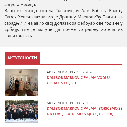
августа месеца.
Власник ланца хотела Титаниц и Али Баба у Египту
Самех Хеведа захвалио је Драгану Марковићу Палми на
сарадњи и најавио свој долазак за фебруар ове године у
Србију, где је могуће да почне изградњу хотела из
својих ланаца.
АКТУЕЛНОСТИ
АКТУЕЛНОСТИ - 27.07.2026.
DALIBOR MARKOVIĆ PALMA VODI U
GRČKU 500 LJUD
АКТУЕЛНОСТИ - 08.07.2026.
DALIBOR MARKOVIĆ PALMA: BORIĆEMO SE
DA I DALJE BUDEMO NAJBOLJI U SRBIJI