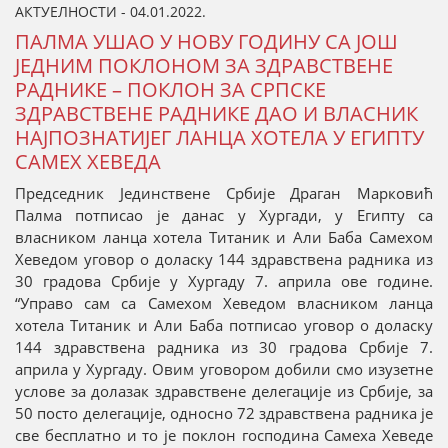
АКТУЕЛНОСТИ - 04.01.2022.
ПАЛМА УШАО У НОВУ ГОДИНУ СА ЈОШ
ЈЕДНИМ ПОКЛОНОМ ЗА ЗДРАВСТВЕНЕ
РАДНИКЕ – ПОКЛОН ЗА СРПСКЕ
ЗДРАВСТВЕНЕ РАДНИКЕ ДАО И ВЛАСНИК
НАЈПОЗНАТИЈЕГ ЛАНЦА ХОТЕЛА У ЕГИПТУ
САМЕХ ХЕВЕДА
Председник Јединствене Србије Драган Марковић
Палма потписао је данас у Хургади, у Египту са
власником ланца хотела Титаник и Али Баба Самехом
Хеведом уговор о доласку 144 здравствена радника из
30 градова Србије у Хургаду 7. априла ове године.
“Управо сам са Самехом Хеведом власником ланца
хотела Титаник и Али Баба потписао уговор о доласку
144 здравствена радника из 30 градова Србије 7.
априла у Хургаду. Овим уговором добили смо изузетне
услове за долазак здравствене делегације из Србије, за
50 посто делегације, односно 72 здравствена радника је
све бесплатно и то је поклон господина Самеха Хеведе