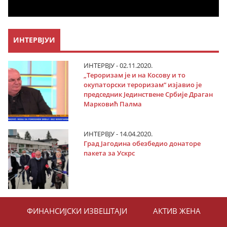
ИНТЕРВЈУИ
ИНТЕРВЈУ - 02.11.2020.
„Тероризам је и на Косову и то
окупаторски тероризам“ изјавио је
председник Јединствене Србије Драган
Марковић Палма
ИНТЕРВЈУ - 14.04.2020.
Град Јагодина обезбедио донаторе
пакета за Ускрс
ФИНАНСИЈСКИ ИЗВЕШТАЈИ
АКТИВ ЖЕНА