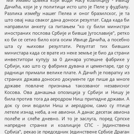
Дачића, који је у политици исто што је Пеле у фудбалу.
Разлика између нашег Пелеа и оног бразилског, је та
што овај наш сваког дана доноси резултат. Сада када би
направили анкету са питањем "ко су били министри
иностраних послова Србије и бивше Југославије", ретко
ко би се сетио било кога осим Ивице Дачића, а посебно
шта су њихови резултати. Резултат тих бивших
министара када се врате из неке земље је био да страни
инвеститори купују за 0 динара успешне фабрике у
Србији, као што су фабрике дувана и цементаре, где су
радници примали велике плате. А Дачић је повратку из
страних држава доносио документе где пише да многе
државе повлаче признања такозваног независног
Косова. Ова данашња опозиција у Србији и Нишу је
била против тога да аеродром Ниш припадне држави. А
док су они водили Ниш и аеродром, само су птице
летеле изнад неба, а не авиони. А данас десетак авиона
полеће и слеће дневно. И то је заслуга, поред Српске
напредне странке и коалиције СПС - Јединствена
Србија", рекао је председник Јединствене Србије Драган