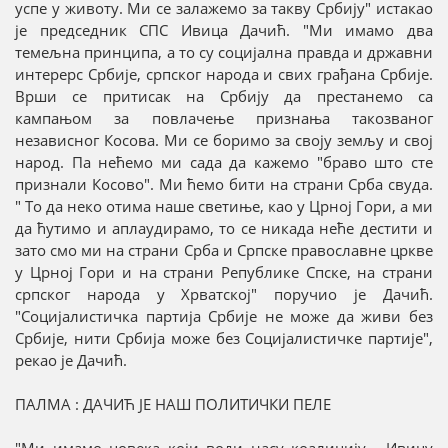
успе у животу. Ми се залажемо за такву Србију" истакао
је председник СПС Ивица Дачић. "Ми имамо два
темељна принципа, а то су социјална правда и државни
интерерс Србије, српског народа и свих грађана Србије.
Врши се притисак на Србију да престанемо са
кампањом за повлачење признања такозваног
независног Косова. Ми се боримо за своју земљу и свој
народ. Па нећемо ми сада да кажемо "браво што сте
признали Косово". Ми ћемо бити на страни Срба свуда.
" То да неко отима наше светиње, као у Црној Гори, а ми
да ћутимо и аплаудирамо, то се никада неће дестити и
зато смо ми на страни Срба и Српске православне цркве
у Црној Гори и на страни Републике Спске, на страни
српског народа у Хрватској" поручио је Дачић.
"Социјалистичка партија Србије не може да живи без
Србије, нити Србија може без Социјалистичке партије",
рекао је Дачић.
ПАЛМА : ДАЧИЋ ЈЕ НАШ ПОЛИТИЧКИ ПЕЛЕ
"Ми имамо цовека који води насу коалицију - Ивицу