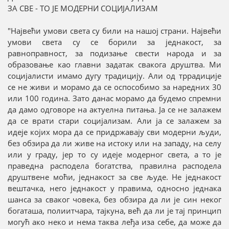
ЗА СВЕ - ТО ЈЕ МОДЕРНИ СОЦИЈАЛИЗАМ
"Највећи умови света су били на нашој страни. Највећи
умови света су се борили за једнакост, за
равноправност, за подизање свести народа и за
образовање као главни задатак свакога друштва. Ми
социјалисти имамо дугу традицију. Али од тррадиције
се не живи и морамо да се оспособимо за наредних 30
или 100 година. Зато данас морамо да будемо спремни
да дамо одговоре на актуелна питања. Ја се не залажем
да се врати стари социјализам. Али ја се залажем за
идеје којих мора да се придржавају сви модерни људи,
без обзира да ли живе на истоку или на западу, на селу
или у граду, јер то су идеје модерног света, а то је
праведна расподела богатства, правилна расподела
друштвене моћи, једнакост за све људе. Не једнакост
вештачка, него једнакост у правима, односно једнака
шанса за сваког човека, без обзира да ли је син неког
богаташа, полиитчара, тајкуна, већ да ли је тај принцип
могућ ако неко и нема таква леђа иза себе, да може да