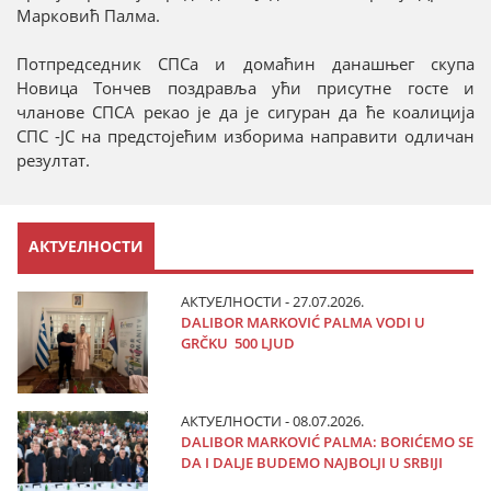
Марковић Палма.
Потпредседник СПСа и домаћин данашњег скупа
Новица Тончев поздравља ући присутне госте и
чланове СПСА рекао је да је сигуран да ће коалиција
СПС -ЈС на предстојећим изборима направити одличан
резултат.
АКТУЕЛНОСТИ
АКТУЕЛНОСТИ - 27.07.2026.
DALIBOR MARKOVIĆ PALMA VODI U
GRČKU 500 LJUD
АКТУЕЛНОСТИ - 08.07.2026.
DALIBOR MARKOVIĆ PALMA: BORIĆEMO SE
DA I DALJE BUDEMO NAJBOLJI U SRBIJI