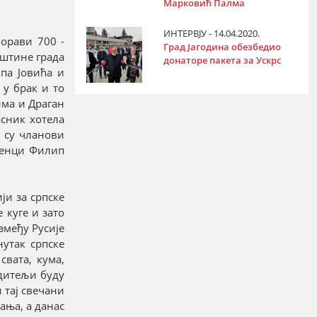
Марковић Палма
ИНТЕРВЈУ - 14.04.2020.
борави 700 -
Град Јагодина обезбедио
пштине града
донаторе пакета за Ускрс
па Јовића и
 у брак и то
има и Драган
сник хотела
о су чланови
денци Филип
ји за српске
 куге и зато
змеђу Русије
утак српске
свата, кума,
дитељи буду
 тај свечани
ања, а данас