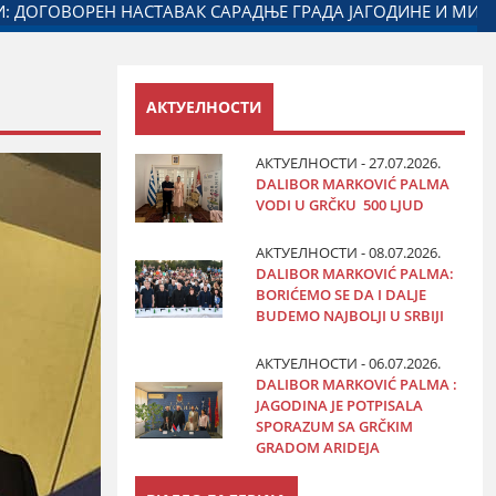
АРКОВИЋ НА ОБЕЛЕЖАВАЊУ ДАНА ПОЛИЦИЈЕ И МИНИСТАР
АКТУЕЛНОСТИ
АКТУЕЛНОСТИ - 27.07.2026.
DALIBOR MARKOVIĆ PALMA
VODI U GRČKU 500 LJUD
АКТУЕЛНОСТИ - 08.07.2026.
DALIBOR MARKOVIĆ PALMA:
BORIĆEMO SE DA I DALJE
BUDEMO NAJBOLJI U SRBIJI
АКТУЕЛНОСТИ - 06.07.2026.
DALIBOR MARKOVIĆ PALMA :
JAGODINA JE POTPISALA
SPORAZUM SA GRČKIM
GRADOM ARIDEJA