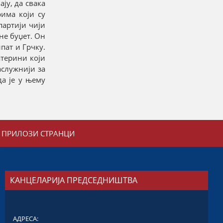
ју, да свака
има који су
партији чији
уне буџет. Он
пат и Грчку.
атерини који
аслужнији за
да је у њему
ПРИЛОЗИ СТРАНЦИ
КАНЦЕЛАРИЈА ПРЕДСЕДНИШТВА
АДРЕСА: