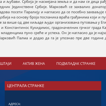
а и љубави. Србија је насмејана земља и да нам се деца рађа
едник Јединствене Србије. Марковић се захвалио донатор
адова посети Паралију и нагласио да се посебно захваљује 
и добија на основу броја посланика враћа грађанима који и п
е за више од две хиљаде људи организована путовања у Еги
е и Константинос Кукидимос, градоначелник грчког града К
 младенцима пуно среће и успеха. Он је нагласио да је најз
Марковић Палма и додао да га је упознао пре две године 
ЕШТАЈИ
АКТИВ ЖЕНА
ПОДМЛАДАК СТРАНКЕ
ЦЕНТРАЛА СТРАНКЕ
АДРЕСА: