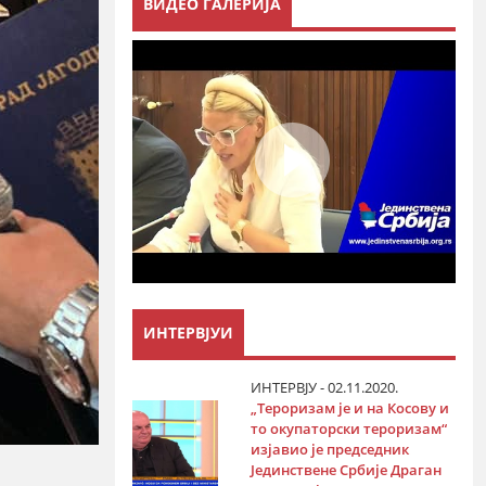
ВИДЕО ГАЛЕРИЈА
ИНТЕРВЈУИ
ИНТЕРВЈУ - 02.11.2020.
„Тероризам је и на Косову и
то окупаторски тероризам“
изјавио је председник
Јединствене Србије Драган