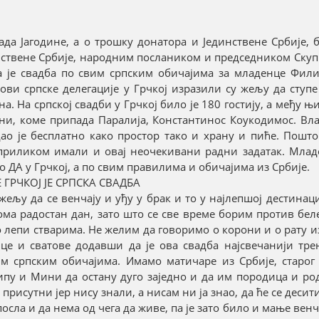
ада Јагодине, а о трошку донатора и Јединствене Србије, 
инствене Србије, народним послаником и председником Ску
 је свадба по свим српским обичајима за младенце Фили
ови српске делегације у Грчкој изразили су жељу да ступе
. На српској свадби у Грчкој било је 180 гостију, а међу њ
ни, коме припада Паралија, Константинос Коукодимос. Вла
дао је бесплатно како простор тако и храну и пиће. Пошт
м приликом имали и овај неочекивани радни задатак. Мла
 ДА у Грчкој, а по свим правилима и обичајима из Србије.
 ГРЧКОЈ ЈЕ СРПСКА СВАДБА
жељу да се венчају и уђу у брак и то у најлепшој дестинаци
еома радостан дан, зато што се све време борим против беле
 о лепи стварима. Не желим да говоримо о корони и о рату и
це и сватове додавши да је ова свадба најсвечанији трен
им српским обичајима. Имамо матичаре из Србије, старог 
ипу и Мини да остану дуго заједно и да им породица и ро
исутни јер нису знали, а нисам ни ја знао, да ће се десити
осла и да нема од чега да живе, па је зато било и мање венч