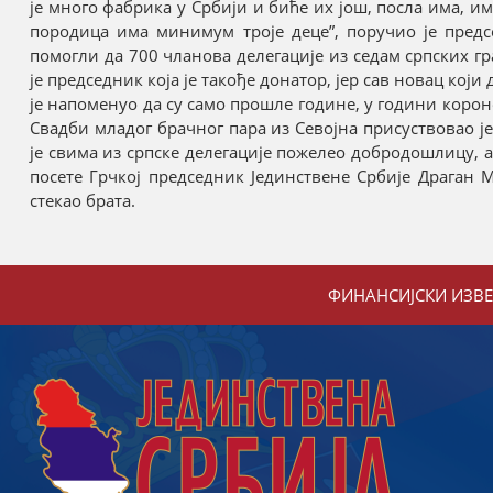
је много фабрика у Србији и биће их још, посла има, им
породица има минимум троје деце”, поручио је предс
помогли да 700 чланова делегације из седам српских гр
је председник која је такође донатор, јер сав новац кој
је напоменуо да су само прошле године, у години корон
Свадби младог брачног пара из Севојна присуствовао ј
је свима из српске делегације пожелео добродошлицу, а
посете Грчкој председник Јединствене Србије Драган 
стекао брата.
ФИНАНСИЈСКИ ИЗВ