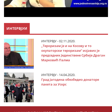
ИНТЕРВЈУИ
ИНТЕРВЈУ - 02.11.2020.
„Тероризам је и на Косову и то
окупаторски тероризам“ изјавио је
председник Јединствене Србије Драган
Марковић Палма
ИНТЕРВЈУ - 14.04.2020.
Град Јагодина обезбедио донаторе
пакета за Ускрс