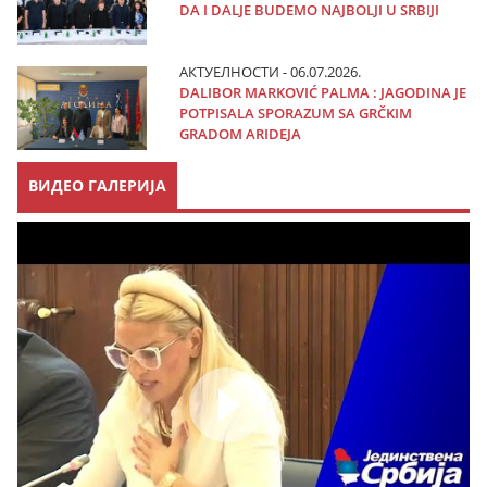
DA I DALJE BUDEMO NAJBOLJI U SRBIJI
АКТУЕЛНОСТИ - 06.07.2026.
DALIBOR MARKOVIĆ PALMA : JAGODINA JE
POTPISALA SPORAZUM SA GRČKIM
GRADOM ARIDEJA
ВИДЕО ГАЛЕРИЈА