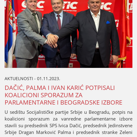
AKTUELNOSTI - 01.11.2023.
DAČIĆ, PALMA I IVAN KARIĆ POTPISALI
KOALICIONI SPORAZUM ZA
PARLAMENTARNE I BEOGRADSKE IZBORE
U sedištu Sociјalističke partiјe Srbiјe u Beogradu, potpis na
koalicioni sporazum za vanredne parlamentarne izbore
stavili su predsednik SPS Ivica Dačić, predsednik Јedinstvene
Srbiјe Dragan Marković Palma i predsednik stranke Zeleni