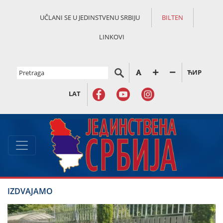
UČLANI SE U JEDINSTVENU SRBIJU
BILTEN
LINKOVI
ЋИР
LAT
IZDVAJAMO