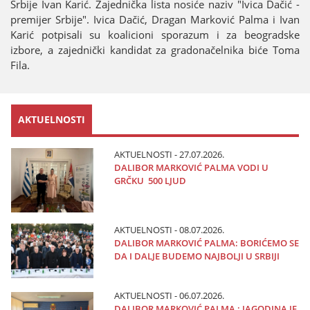
Srbiјe Ivan Karić. Zaјednička lista nosiće naziv "Ivica Dačić -
premiјer Srbiјe". Ivica Dačić, Dragan Marković Palma i Ivan
Karić potpisali su koalicioni sporazum i za beogradske
izbore, a zaјednički kandidat za gradonačelnika biće Toma
Fila.
AKTUELNOSTI
AKTUELNOSTI - 27.07.2026.
DALIBOR MARKOVIĆ PALMA VODI U
GRČKU 500 LJUD
AKTUELNOSTI - 08.07.2026.
DALIBOR MARKOVIĆ PALMA: BORIĆEMO SE
DA I DALJE BUDEMO NAJBOLJI U SRBIJI
AKTUELNOSTI - 06.07.2026.
DALIBOR MARKOVIĆ PALMA : JAGODINA JE