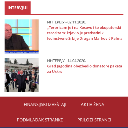
INTERVJUI
ИНТЕРВЈУ - 02.11.2020.
„Terorizam јe i na Kosovu i to okupatorski
terorizam“ izјavio јe predsednik
Јedinstvene Srbiјe Dragan Marković Palma
ИНТЕРВЈУ - 14.04.2020.
Grad Јagodina obezbedio donatore paketa
za Uskrs
FINANSIЈSKI IZVEŠTAЈI
AKTIV ŽENA
PODMLADAK STRANKE
PRILOZI STRANCI