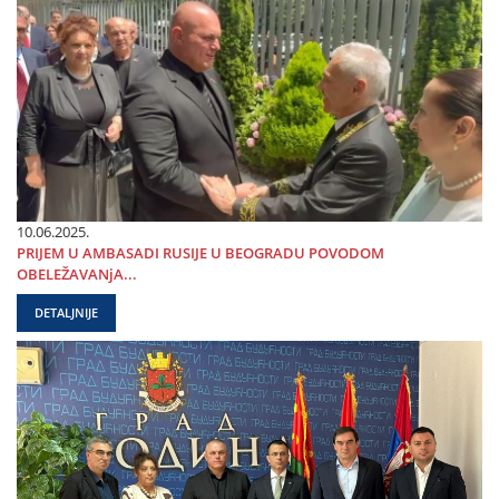
10.06.2025.
PRIЈEM U AMBASADI RUSIЈE U BEOGRADU POVODOM
OBELEŽAVANjA...
DETALJNIJE