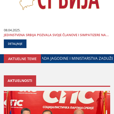
08.04.2025.
ЈEDINSTVENA SRBIЈA POZVALA SVOЈE ČLANOVE I SIMPATIZERE NA...
DETALJNIJE
DIЈASPOROM
DALIBOR MARKOVIĆ NA OBELEŽAVANjU DANA P
AKTUELNE TEME
AKTUELNOSTI