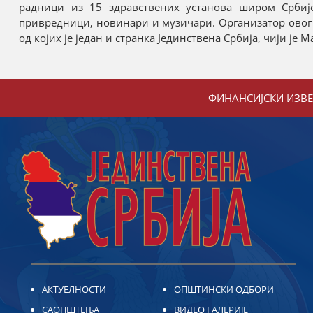
радници из 15 здравствених установа широм Србиј
привредници, новинари и музичари. Организатор овог п
од којих је један и странка Јединствена Србија, чији је
ФИНАНСИЈСКИ ИЗВ
АКТУЕЛНОСТИ
ОПШТИНСКИ ОДБОРИ
САОПШТЕЊА
ВИДЕО ГАЛЕРИЈЕ