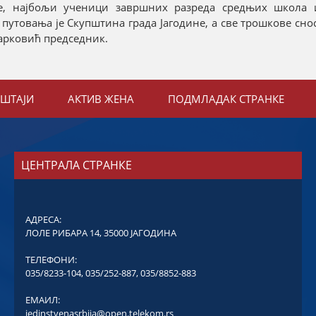
е, најбољи ученици завршних разреда средњих школа и
утовања је Скупштина града Јагодине, а све трошкове сно
 Марковић председник.
ЕШТАЈИ
АКТИВ ЖЕНА
ПОДМЛАДАК СТРАНКЕ
ЦЕНТРАЛА СТРАНКЕ
АДРЕСА:
ЛОЛЕ РИБАРА 14, 35000 ЈАГОДИНА
ТЕЛЕФОНИ:
035/8233-104
,
035/252-887
,
035/8852-883
ЕМАИЛ:
jedinstvenasrbija@open.telekom.rs