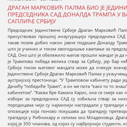
ДРАГАН МАРКОВИЋ ПАЛМА БИО ЈЕ ЈЕДИН
ПРЕДСЕДНИКА САД ДОНАЛДА ТРАМПА У ВА
САПЛИЋЕ СРБИЈУ
Председник Јединствене Србије Драган Марковић Палм
присуствовао прошлој инаугурацији председника САД 
такав позив добио након јавне подршке Доналду Тра
што је учинио и током овогодишње кампање за председ
САД. Оно што је обележило његов прошли мандат је да н
је Трампова победа велика ствар за Србију, јер бар н
Србија током његовог мандата може да очекује значај
Јединствене Србије Драган Марковић Палма у укључењу з
аустријској престоници. “У Трамповом кабинету ради ј
Дачићу “победиће Трамп”, а он ме пита “како ти то зна
кабинетом”. “Каква бре Камала Харис, она се смеје као 
избори за председника САД су озбиљна ствар за них
породицама чији су најмилији настрадали у трагедији
опозиције која поново покушава да трагедију претво
трагедија у Рибникару и селима око Младеновца. Драга
којој је 350 чланова, од којих су најбројнији студенти,