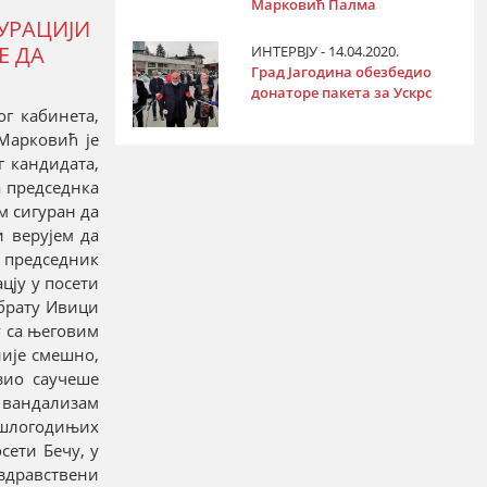
Марковић Палма
УРАЦИЈИ
Е ДА
ИНТЕРВЈУ - 14.04.2020.
Град Јагодина обезбедио
донаторе пакета за Ускрс
г кабинета,
Марковић је
 кандидата,
а председнка
м сигуран да
и верујем да
е председник
цју у посети
 брату Ивици
у са његовим
није смешно,
зио саучеше
о вандализам
ошлогодињих
сети Бечу, у
, здравствени