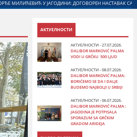
ПОРОМ
ДАЛИБОР МАРКОВИЋ НА ОБЕЛЕЖАВАЊУ ДАНА П
АКТУЕЛНОСТИ
АКТУЕЛНОСТИ - 27.07.2026.
DALIBOR MARKOVIĆ PALMA
VODI U GRČKU 500 LJUD
АКТУЕЛНОСТИ - 08.07.2026.
DALIBOR MARKOVIĆ PALMA:
BORIĆEMO SE DA I DALJE
BUDEMO NAJBOLJI U SRBIJI
АКТУЕЛНОСТИ - 06.07.2026.
DALIBOR MARKOVIĆ PALMA :
JAGODINA JE POTPISALA
SPORAZUM SA GRČKIM
GRADOM ARIDEJA