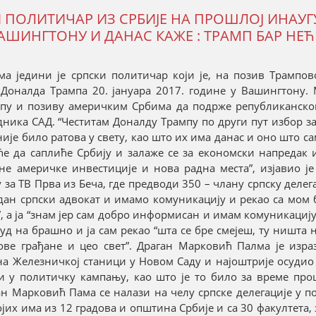
И ПОЛИТИЧАР ИЗ СРБИЈЕ НА ПРОШЛОЈ ИНАУГ
ШИНГТОНУ И ДАНАС КАЖЕ : ТРАМП БАР НЕЋ
а једини је српски политичар који је, на позив Трампово
Доналда Трампа 20. јануара 2017. године у Вашингтону. 
мпу и позиву америчким Србима да подрже републиканског
ника САД. “Честитам Доналду Трампу по други пут избор з
ије било ратова у свету, као што их има данас и оно што са
еће да саплиће Србију и залаже се за економски напредак 
не америчке инвестиције и нова радна места”, изјавио ј
а ТВ Прва из Беча, где предводи 350 – члану српску делега
едан српски адвокат и имамо комуникацију и рекао са мом
ш”, а ја “знам јер сам добро информисан и имам комуникациј
луд на брашно и ја сам рекао “шта се бре смејеш, ту ништа 
ове грађане и цео свет”. Драган Марковић Палма је изра
 на Железничкој станици у Новом Саду и најоштрије осуди
ри у политичку кампању, као што је то било за време пр
н Марковић Пама се налази на челу српске делегације у по
 којих има из 12 градова и општина Србије и са 30 факултета