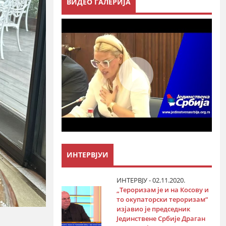
ВИДЕО ГАЛЕРИЈА
ИНТЕРВЈУИ
ИНТЕРВЈУ - 02.11.2020.
„Тероризам је и на Косову и
то окупаторски тероризам“
изјавио је председник
Јединствене Србије Драган