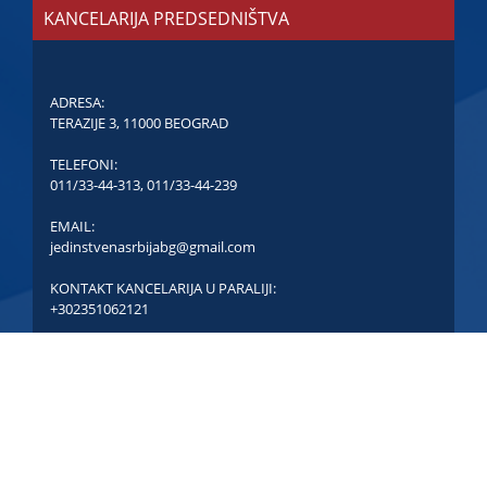
KANCELARIJA PREDSEDNIŠTVA
ADRESA:
TERAZIJE 3, 11000 BEOGRAD
TELEFONI:
011/33-44-313
,
011/33-44-239
EMAIL:
jedinstvenasrbijabg@gmail.com
KONTAKT KANCELARIJA U PARALIJI:
+302351062121
COPYRIGHT © JEDINSTVENA SRBIJA - SVA PRAVA
ZADRŽANA