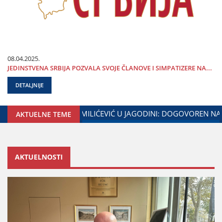
08.04.2025.
ЈEDINSTVENA SRBIЈA POZVALA SVOЈE ČLANOVE I SIMPATIZERE NA...
DETALJNIJE
GODINE I MINISTARSTVA ZADUŽENOG ZA ODNOSE SA DIЈASPOR
AKTUELNE TEME
AKTUELNOSTI