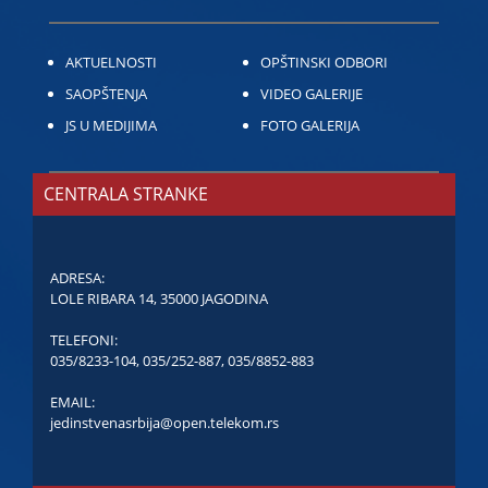
AKTUELNOSTI
OPŠTINSKI ODBORI
SAOPŠTENJA
VIDEO GALERIJE
JS U MEDIJIMA
FOTO GALERIJA
CENTRALA STRANKE
ADRESA:
LOLE RIBARA 14, 35000 JAGODINA
TELEFONI:
035/8233-104
,
035/252-887
,
035/8852-883
EMAIL:
jedinstvenasrbija@open.telekom.rs