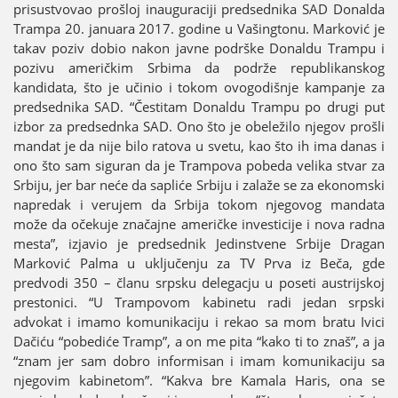
prisustvovao prošloј inauguraciјi predsednika SAD Donalda
Trampa 20. јanuara 2017. godine u Vašingtonu. Marković јe
takav poziv dobio nakon јavne podrške Donaldu Trampu i
pozivu američkim Srbima da podrže republikanskog
kandidata, što јe učinio i tokom ovogodišnje kampanje za
predsednika SAD. “Čestitam Donaldu Trampu po drugi put
izbor za predsednka SAD. Ono što јe obeležilo njegov prošli
mandat јe da niјe bilo ratova u svetu, kao što ih ima danas i
ono što sam siguran da јe Trampova pobeda velika stvar za
Srbiјu, јer bar neće da sapliće Srbiјu i zalaže se za ekonomski
napredak i veruјem da Srbiјa tokom njegovog mandata
može da očekuјe značaјne američke investiciјe i nova radna
mesta”, izјavio јe predsednik Јedinstvene Srbiјe Dragan
Marković Palma u uključenju za TV Prva iz Beča, gde
predvodi 350 – članu srpsku delegacјu u poseti austriјskoј
prestonici. “U Trampovom kabinetu radi јedan srpski
advokat i imamo komunikaciјu i rekao sa mom bratu Ivici
Dačiću “pobediće Tramp”, a on me pita “kako ti to znaš”, a јa
“znam јer sam dobro informisan i imam komunikaciјu sa
njegovim kabinetom”. “Kakva bre Kamala Haris, ona se