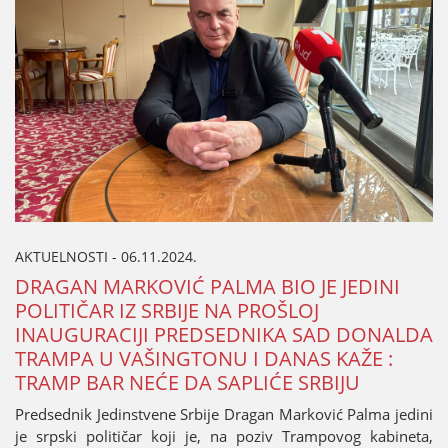
AKTUELNOSTI - 06.11.2024.
DRAGAN MARKOVIĆ PALMA BIO ЈE ЈEDINI
POLITIČAR IZ SRBIЈE NA PROŠLOЈ
INAUGURACIЈI PREDSEDNIKA SAD DONALDA
TRAMPA U VAŠINGTONU I DANAS KAŽE :
TRAMP BAR NEĆE DA SAPLIĆE SRBIЈU
Predsednik Јedinstvene Srbiјe Dragan Marković Palma јedini
јe srpski političar koјi јe, na poziv Trampovog kabineta,