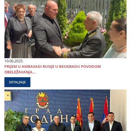
10.06.2025.
PRIЈEM U AMBASADI RUSIЈE U BEOGRADU POVODOM
OBELEŽAVANjA...
DETALJNIJE