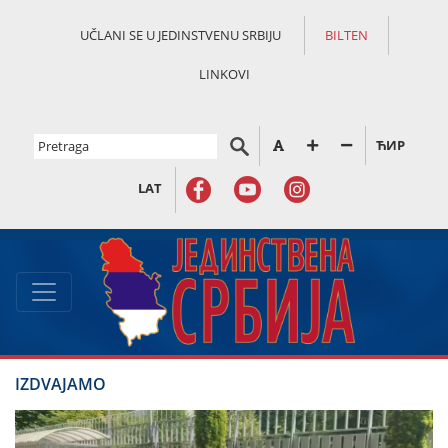
UČLANI SE U JEDINSTVENU SRBIJU
BILTEN
LINKOVI
ЋИР
LAT
IZDVAJAMO