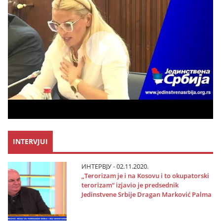
INTERVJUI
ИНТЕРВЈУ - 02.11.2020.
„Terorizam јe i na Kosovu i to okupatorski
terorizam“ izјavio јe predsednik
Јedinstvene Srbiјe Dragan Marković Palma