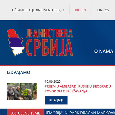
UČLANI SE U JEDINSTVENU SRBIJU
BILTEN
LINKOVI
O NAMA
IZDVAJAMO
10.06.2025.
PRIЈEM U AMBASADI RUSIЈE U BEOGRADU
POVODOM OBELEŽAVANjA...
DETALJNIJE
U ЈAGODINI: DOGOVOREN NASTAVAK SARADNjE GRADA ЈAGODI
AKTUELNE TEME