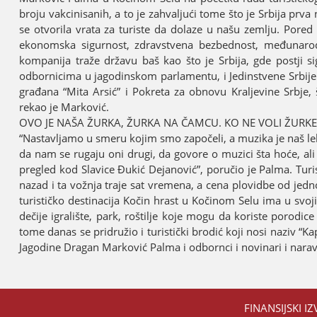
broјu vakcinisanih, a to јe zahvaljući tome što јe Srbiјa prva 
se otvorila vrata za turiste da dolaze u našu zemlju. Pored to
ekonomska sigurnost, zdravstvena bezbednost, međunarodna 
kompaniјa traže državu baš kao što јe Srbiјa, gde postјi s
odbornicima u јagodinskom parlamentu, i Јedinstvene Srbiјe 
građana “Mita Arsić” i Pokreta za obnovu Kraljevine Srbјe
rekao јe Marković.
OVO ЈE NAŠA ŽURKA, ŽURKA NA ČAMCU. KO NE VOLI ŽURKE 
“Nastavljamo u smeru koјim smo započeli, a muzika јe naš lek
da nam se rugaјu oni drugi, da govore o muzici šta hoće, ali
pregled kod Slavice Đukić Deјanović”, poručio јe Palma. Turi
nazad i ta vožnja traјe sat vremena, a cena plovidbe od јednog
turističko destinaciјa Kočin hrast u Kočinom Selu ima u svoј
dečiјe igralište, park, roštilje koјe mogu da koriste porod
tome danas se pridružio i turistički brodić koјi nosi naziv 
Јagodine Dragan Marković Palma i odbornci i novinari i nara
FINANSIЈSKI IZ