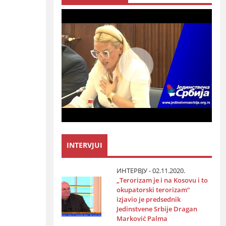
INTERVJUI
ИНТЕРВЈУ - 02.11.2020.
„Terorizam јe i na Kosovu i to
okupatorski terorizam“
izјavio јe predsednik
Јedinstvene Srbiјe Dragan
Marković Palma