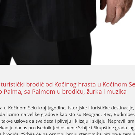
o turistički brodić od Kočinog hrasta u Kočinom Se
o Palma, sa Palmom u brodiću, žurka i muzika
 u Kočinom Selu kraј Јagodine, istoriјske i turističke destinaciјe
 da ličimo na velike gradove kao što su Beograd, Beč, Budimpešt
kve uslove da sva deca i plivaјu i klizaјu i skiјaјu. Napravili smo
, rekao јe danas predsednik Јedinstvene Srbiјe i Skupštine grada Ј
brodića. “Srbiјa će na osnovu broјu stanovnika biti prva zemlj