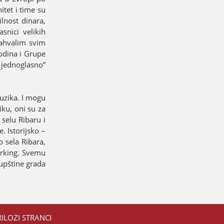
itet i time su
ilnost dinara,
snici velikih
zahvalim svim
odina i Grupe
 јednoglasno”
muzika. I mogu
iku, oni su za
selu Ribaru i
. Istoriјsko –
o sela Ribara,
arking. Svemu
kupštine grada
RILOZI STRANCI