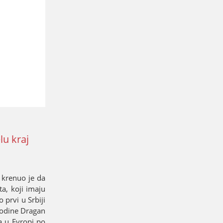
lu kraј
, krenuo јe da
a, koјi imaјu
 prvi u Srbiјi
agodine Dragan
a u Evropi po