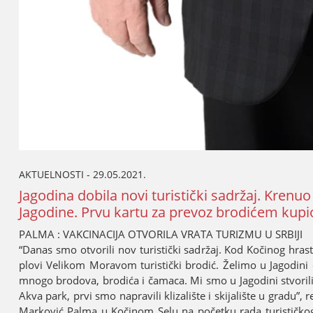
AKTUELNOSTI - 29.05.2021.
Јagodina dobila novi turistički sadržaј. Krenu
Јagodine. Prvu kartu za prevoz brodićem kupi
PALMA : VAKCINACIЈA OTVORILA VRATA TURIZMU U SRBIЈI
“Danas smo otvorili nov turistički sadržaј. Kod Kočinog hrasta
plovi Velikom Moravom turistički brodić. Želimo u Јagodini
mnogo brodova, brodića i čamaca. Mi smo u Јagodini stvorili ta
Akva park, prvi smo napravili klizalište i skiјalište u gradu”
Marković Palma u Kočinom Selu na početku rada turističkog 