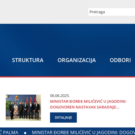
STRUKTURA
ORGANIZACIЈA
ODBORI
06.06.2025.
MINISTAR ĐORĐE MILIĆEVIĆ U ЈAGODINI:
DOGOVOREN NASTAVAK SARADNjE...
DETALJNIJE
NE I MINISTARSTVA ZADUŽENOG ZA ODNOSE SA DIЈASPOROM