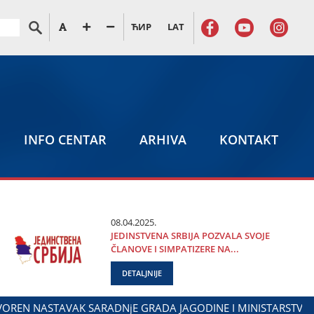
ЋИР
LAT
INFO CENTAR
ARHIVA
KONTAKT
08.04.2025.
ЈEDINSTVENA SRBIЈA POZVALA SVOЈE
ČLANOVE I SIMPATIZERE NA...
DETALJNIJE
DALIBOR MARKOVIĆ NA OBELEŽAVANjU DANA POLICIЈE I MI