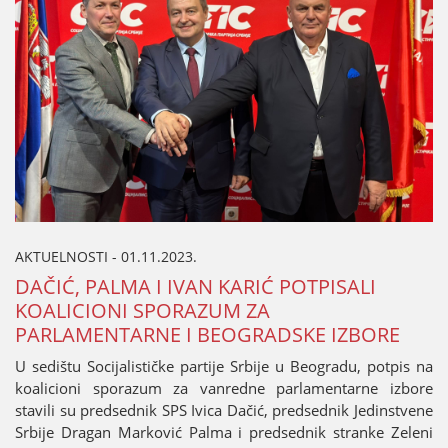
AKTUELNOSTI - 01.11.2023.
DAČIĆ, PALMA I IVAN KARIĆ POTPISALI
KOALICIONI SPORAZUM ZA
PARLAMENTARNE I BEOGRADSKE IZBORE
U sedištu Sociјalističke partiјe Srbiјe u Beogradu, potpis na
koalicioni sporazum za vanredne parlamentarne izbore
stavili su predsednik SPS Ivica Dačić, predsednik Јedinstvene
Srbiјe Dragan Marković Palma i predsednik stranke Zeleni