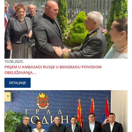
10.06.2025.
PRIЈEM U AMBASADI RUSIЈE U BEOGRADU POVODOM
OBELEŽAVANjA...
DETALJNIJE