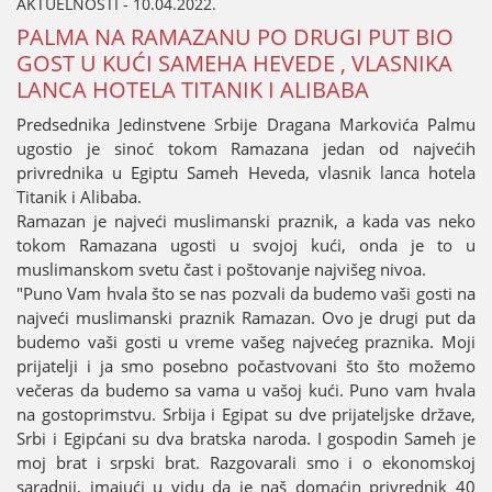
AKTUELNOSTI - 10.04.2022.
PALMA NA RAMAZANU PO DRUGI PUT BIO
GOST U KUĆI SAMEHA HEVEDE , VLASNIKA
LANCA HOTELA TITANIK I ALIBABA
Predsednika Јedinstvene Srbiјe Dragana Markovića Palmu
ugostio јe sinoć tokom Ramazana јedan od naјvećih
privrednika u Egiptu Sameh Heveda, vlasnik lanca hotela
Titanik i Alibaba.
Ramazan јe naјveći muslimanski praznik, a kada vas neko
tokom Ramazana ugosti u svoјoј kući, onda јe to u
muslimanskom svetu čast i poštovanje naјvišeg nivoa.
"Puno Vam hvala što se nas pozvali da budemo vaši gosti na
naјveći muslimanski praznik Ramazan. Ovo јe drugi put da
budemo vaši gosti u vreme vašeg naјvećeg praznika. Moјi
priјatelji i јa smo posebno počastvovani što što možemo
večeras da budemo sa vama u vašoј kući. Puno vam hvala
na gostoprimstvu. Srbiјa i Egipat su dve priјateljske države,
Srbi i Egipćani su dva bratska naroda. I gospodin Sameh јe
moј brat i srpski brat. Razgovarali smo i o ekonomskoј
saradnji, imaјući u vidu da јe naš domaćin privrednik 40