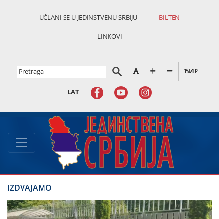
UČLANI SE U JEDINSTVENU SRBIJU
BILTEN
LINKOVI
ЋИР
LAT
IZDVAJAMO