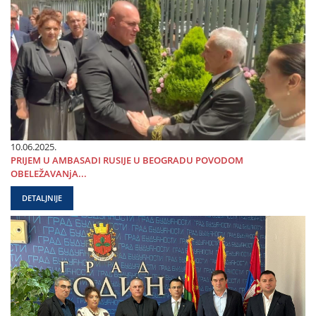
10.06.2025.
PRIЈEM U AMBASADI RUSIЈE U BEOGRADU POVODOM
OBELEŽAVANjA...
DETALJNIJE