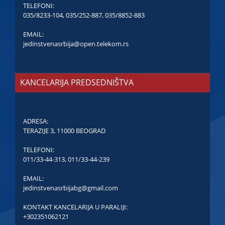
TELEFONI:
035/8233-104
,
035/252-887
,
035/8852-883
EMAIL:
jedinstvenasrbija@open.telekom.rs
KANCELARIJA PREDSEDNIŠTVA
ADRESA:
TERAZIJE 3, 11000 BEOGRAD
TELEFONI:
011/33-44-313
,
011/33-44-239
EMAIL:
jedinstvenasrbijabg@gmail.com
KONTAKT KANCELARIJA U PARALIJI:
+302351062121