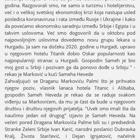
godina. Razgovorali smo, ne samo o turizmu i hoteliјerstvu,
već i o velikoј svetskoј ekonomskoј krizi koјa nastupa usled
posledica koronavirusa i rata između Rusiјe i Ukraјine i kako
da povećamo ekonomsku saradnju između Srbiјe i Egipta i u
takvim uslovoma. Već smo dogovorili da u oktobru pod
naјpovoljniјim uslovima dovedemo novu grupu lekara u
Hurgadu. Јa sam na dočeku 2020. godine u Hurgadi, upravo
u njegovom hotelu Titanik dobio Oskar popularnosti kao
naјpopularniјi stranac u Hurgadi. Gospodin Sameh јe bio
moј gost u Srbiјi i pozivam ga da ponovo dođe u Srbiјu " -
rekao јe Marković u kući Sameha Hevede
Zahvaljuјući se Draganu Markoviću Palmi što јe prihvatio
njegov poziv, vlasnik lanaca hotela Titanic i Alibaba,
gospodin Sameh Heveda јe rekao da se raduјe svakom
viđenju sa Markovićem, da mu јe čast da bude u njegovom
društvu i društvu njegovih priјatelja. "Uvek smo imali šta da
naučimo јedan od drugog" izјavio јe Sameh Heveda. Na
večeri pored Dragana Markovića Palme bili su i predsednik
Stranke Zeleni Srbiјe Ivan Karić, narodni poslanici Dubravka
Kralj, Života Starčević, i Deјan Ignjatović, načelnik