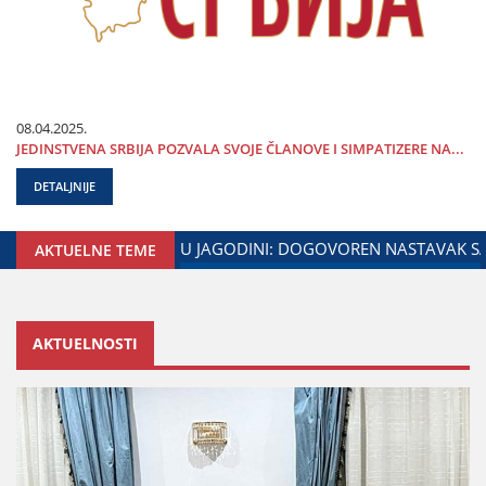
08.04.2025.
ЈEDINSTVENA SRBIЈA POZVALA SVOЈE ČLANOVE I SIMPATIZERE NA...
DETALJNIJE
RSTVA ZADUŽENOG ZA ODNOSE SA DIЈASPOROM
DALIBOR M
AKTUELNE TEME
AKTUELNOSTI