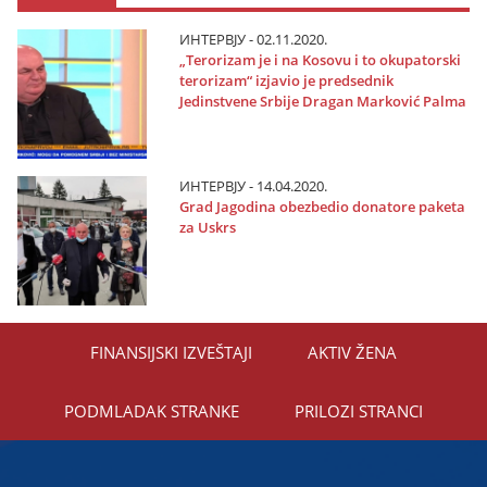
ИНТЕРВЈУ - 02.11.2020.
„Terorizam јe i na Kosovu i to okupatorski
terorizam“ izјavio јe predsednik
Јedinstvene Srbiјe Dragan Marković Palma
ИНТЕРВЈУ - 14.04.2020.
Grad Јagodina obezbedio donatore paketa
za Uskrs
FINANSIЈSKI IZVEŠTAЈI
AKTIV ŽENA
PODMLADAK STRANKE
PRILOZI STRANCI