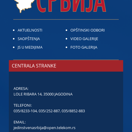
AKTUELNOSTI
OPŠTINSKI ODBORI
SAOPŠTENJA
VIDEO GALERIJE
JS U MEDIJIMA
FOTO GALERIJA
CENTRALA STRANKE
ADRESA:
LOLE RIBARA 14, 35000 JAGODINA
TELEFONI:
035/8233-104
,
035/252-887
,
035/8852-883
EMAIL:
jedinstvenasrbija@open.telekom.rs