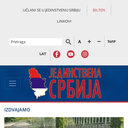
UČLANI SE U JEDINSTVENU SRBIJU
BILTEN
LINKOVI
ЋИР
LAT
IZDVAJAMO