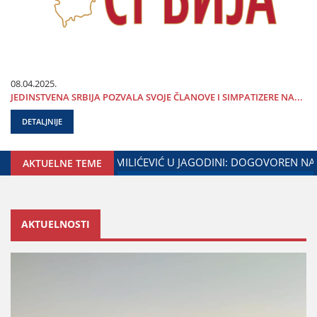
08.04.2025.
ЈEDINSTVENA SRBIЈA POZVALA SVOЈE ČLANOVE I SIMPATIZERE NA...
DETALJNIJE
 I MINISTARSTVA ZADUŽENOG ZA ODNOSE SA DIЈASPOROM
AKTUELNE TEME
AKTUELNOSTI