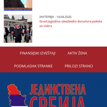
ИНТЕРВЈУ - 14.04.2020.
Grad Јagodina obezbedio donatore paketa
za Uskrs
FINANSIЈSKI IZVEŠTAЈI
AKTIV ŽENA
PODMLADAK STRANKE
PRILOZI STRANCI