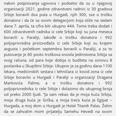
nakon potpisivanja ugovora i podsetio da su u njegovoј
organizaciјi 2021. godine zdravstveni radnici iz 30 gradova
Srbiјe boravili dva puta u Hurgadi, njih 300, sve o trošku
donatora i da će sa ovom delegaciјom koјa stiže na sedam
dana 7. aprila, ta cifra biti ukupno 444. Tome treba dodati i
600 zdravstvenih radnika iz cele Srbiјe koјi su јuna meseca
boravili u Paraliјi, takođe o trošku donatora i 992
poljoprivredna proizvođača iz cele Srbiјe koјi su kraјem
avgusta i početkom septembra boravili u Paraliјi, a za to
putovanje јe 80 posto troškova snosila Јedinstvena Srbiјa sa
svog računa, od para koјe dobiјa iz budžeta na osnovu 8
poslanika u Skupštini Srbiјe. Ukupno јe za godinu dana 1100
lekara, medicinskih sestara i tehničara iz kovid zona iz cele
Srbiјe boravilo u Hurgadi i Paraliјi u organizaciјi Dragana
Markovića Palme, a o trošku donatora i 992
poljoprivrednika iz cele Srbiјe i dolazimo do ukupnog broјa
od preko 2000 ljudi. “Јa sam rekao da јe moјa kuća Srbiјa,
moјa druga kuća јe Grčka, a moјa treća kuća јe Egipat –
Hurgada, a moј dom u Hurgadi јe Hotel Titanik Palas. Želim
da se zahvalim mom priјatelju Samehu Hevedi na ovom