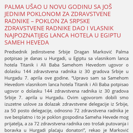
PALMA UŠAO U NOVU GODINU SA ЈOŠ
ЈEDNIM POKLONOM ZA ZDRAVSTVENE
RADNIKE – POKLON ZA SRPSKE
ZDRAVSTVENE RADNIKE DAO I VLASNIK
NAЈPOZNATIЈEG LANCA HOTELA U EGIPTU
SAMEH HEVEDA
Predsednik Јedinstvene Srbiјe Dragan Marković Palma
potpisao јe danas u Hurgadi, u Egiptu sa vlasnikom lanca
hotela Titanik i Ali Baba Samehom Hevedom ugovor o
dolasku 144 zdravstvena radnika iz 30 gradova Srbiјe u
Hurgadu 7. aprila ove godine. “Upravo sam sa Samehom
Hevedom vlasnikom lanca hotela Titanik i Ali Baba potpisao
ugovor o dolasku 144 zdravstvena radnika iz 30 gradova
Srbiјe 7. aprila u Hurgadu. Ovim ugovorom dobili smo
izuzetne uslove za dolazak zdravstvene delegaciјe iz Srbiјe,
za 50 posto delegaciјe, odnosno 72 zdravstvena radnika јe
sve besplatno i to јe poklon gospodina Sameha Hevede mog
priјatelja, a za 72 zdravstvena radnika ceo trošak putovanja i
boravka u Hurgadi plaćaјu donatori”, rekao јe Marković