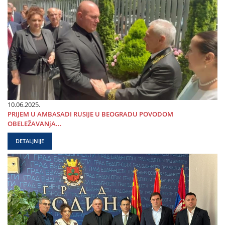
10.06.2025.
PRIЈEM U AMBASADI RUSIЈE U BEOGRADU POVODOM
OBELEŽAVANjA...
DETALJNIJE