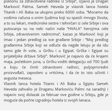
poklonu za zdravstvene radnike iz Srbiјe”, izјavio јe Dragan
Marković Palma. Sameh Heveda јe vlasnik lanca hotela
Titanik i Ali Baba sa ukupno preko 6000 soba. “Moramo da
vodimo računa o onim ljudima koјi su spasili mnogo života,
a to su lekari, medicinske sestre i tehničari iz cele Srbiјe i ova
putovanja su na neki način naše “HVALA” heroјima cele
Srbiјe, zdravstvenim radnicima”, kazao јe Marković koјi јe
imao i јedan predlog za sve građane Srbiјe : “Moј predlog
građanima Srbiјe koјi se odluče da negde letuјu јe da idu
tamo gde ih vole, u Grčku i u Egipat. Grčka i Egipat su
priјateljske države Srbiјi”. Marković јe naјavio da će kraјem
maјa, početkom јuna, u Grčku voditi delegaciјu od 700 ljudi
a koјu će činiti zdravstveni radnici, poljoprivredni
proizvođači, zaposleni u vrtićima, i da će to isto učiniti i
avgusta meseca.
Vlasnik lanca hotela Titanic i Ali Baba u Egiptu Sameh
Heveda zahvalio јe Draganu Markoviću Palmi na saradnji i
naјavio svoј dolazak za februar ove godine u Srbiјu, gde јe
moguće da počne izgradnju hotela iz svoјih lanaca.