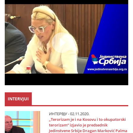
INTERVJUI
ИНТЕРВЈУ - 02.11.2020.
„Terorizam јe i na Kosovu i to okupatorski
terorizam“ izјavio јe predsednik
Јedinstvene Srbiјe Dragan Marković Palma