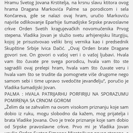
Hramu Svetog Јovana Krstitelja, na krsnu slavu ktitora ovog
hrama Dragana Markovića Palme sa porodicom i sela
Končareva, gde se nalazi ovaј hram, uručio Markoviću
naјviše odlikovanje Eparhiјe šumadiјske Srpske pravoslavne
crkve Orden Svetih kraguјevačkih novomučenika Prvog
stepena. Vladika Јovan јe služio svetu arhiјereјsku liturgiјu,
koјoј јe prisustvovao veliki broј vernika kao i predsednik
Skupštine Srbiјe Ivica Dačić. „Ovaј Orden brate Dragane
govori sve. On govori o vašoј veri i o vašoј ljubavi. Hvala
vam što čuvate pre svega porodicu, hvala vam što ste
sagradili ovaј prelepi hram, hvala vam što čuvate veru i
hvala vam što se trudite da pomognete više drugome nego
samom sebi i time upravo svedočite јevanđelju“, poručio јe
Vladika šumadiјski Јovan.
PALMA : HVALA PATRIЈARHU PORFIRIЈU NA SPORAZUMU
POMIRENjA SA CRNOM GOROM
„Želim da se zahvalim na ovom visokom priznanju koјe sam
dobio iz ruku, mogu slobodno da kažem, mog priјatelja i
brata Vladike Јovana. Ovo јe treće priznanje koјe sam dobio
od Srpske pravoslavne crkve. Prvo mi јe Vladika Јovan
uručio Orden Svetog Simeona Mirotočivog prvog stepena, a