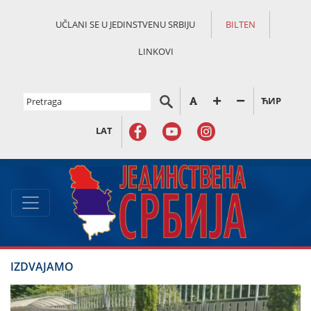
UČLANI SE U JEDINSTVENU SRBIJU
BILTEN
LINKOVI
ЋИР
LAT
IZDVAJAMO