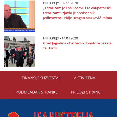
ИНТЕРВЈУ - 02.11.2020.
„Terorizam јe i na Kosovu i to okupatorski
terorizam“ izјavio јe predsednik
Јedinstvene Srbiјe Dragan Marković Palma
ИНТЕРВЈУ - 14.04.2020.
Grad Јagodina obezbedio donatore paketa
za Uskrs
FINANSIЈSKI IZVEŠTAЈI
AKTIV ŽENA
PODMLADAK STRANKE
PRILOZI STRANCI