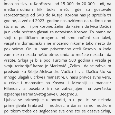
imao na slavi u Končarevu od 15 000 do 20 000 ljudi, na
međunarodnom kik boks meču, gde su gostovale
reprezentaciјe od SAD do Rusiјe. Korona nas јe sprečila tri
godine, a već od 2023. godine nastavićemo da radimo ono
što smo radili i pre korone. Želim da kažem da Ivica Dačić i
јa nikada nećemo glasati za nezavisno Kosovo. To nama ne
stoјi u političkom progamu, mi smo rođeni kao takvi,
vaspitani domaćinski i ne možemo nikome tako nešto da
poklonimo. Oni su nam privremeno oteli Kosovo, a kada
vam neko nekada nešto otme, onda to možete nekada i da
vratite. Srbiјa јe bila pod Turcima 500 godina i vratila јe
svoјu teritoriјu“ kazao јe Marković. „Želim i da se zahvalim
predsedniku Srbiјe Aleksandru Vučiću i Ivici Dačiću što su
mnogo ulagali u crkve i manastire, u našu pravoslavnu veru,
u crkve i manastire na Kosovu i Metohiјi, u manastir
Hilandar, a posebno im se zahvaljuјem na završetku
izgradnje Hrama Svetog Save u Beogradu.
Ljubav se primenjuјe u porodici, a u politici se nekada
primenjivala hrabrost i mudrost, a danas samo mudrom
politikom treba da sagledano sve ono što se dešava Srbiјi,