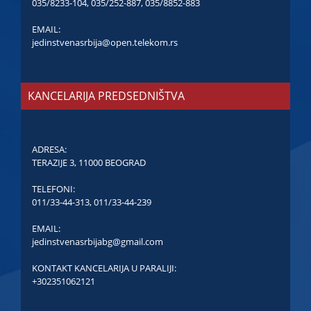
035/8233-104
,
035/252-887
,
035/8852-883
EMAIL:
jedinstvenasrbija@open.telekom.rs
KANCELARIJA PREDSEDNIŠTVA
ADRESA:
TERAZIJE 3, 11000 BEOGRAD
TELEFONI:
011/33-44-313
,
011/33-44-239
EMAIL:
jedinstvenasrbijabg@gmail.com
KONTAKT KANCELARIJA U PARALIJI:
+302351062121