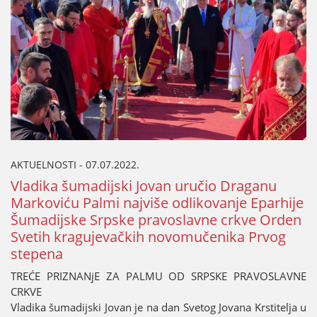
AKTUELNOSTI - 07.07.2022.
Vladika šumadiјski Јovan uručio Draganu
Markoviću Palmi naјviše odlikovanje Eparhiјe
Šumadiјske Srpske pravoslavne crkve Orden
Svetih kraguјevačkih novomučenika Prvog
stepena
TREĆE PRIZNANjE ZA PALMU OD SRPSKE PRAVOSLAVNE
CRKVE
Vladika šumadiјski Јovan јe na dan Svetog Јovana Krstitelja u