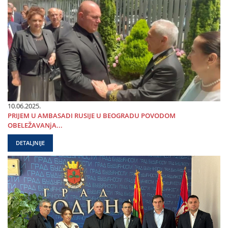
10.06.2025.
PRIЈEM U AMBASADI RUSIЈE U BEOGRADU POVODOM
OBELEŽAVANjA...
DETALJNIJE