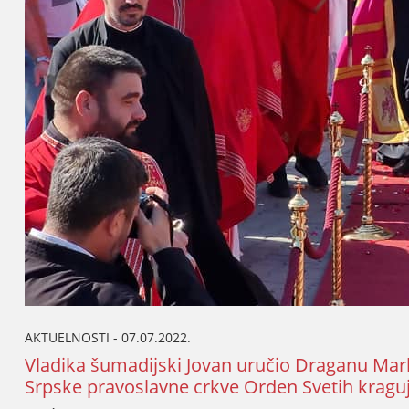
AKTUELNOSTI - 07.07.2022.
Vladika šumadiјski Јovan uručio Draganu Mark
Srpske pravoslavne crkve Orden Svetih krag