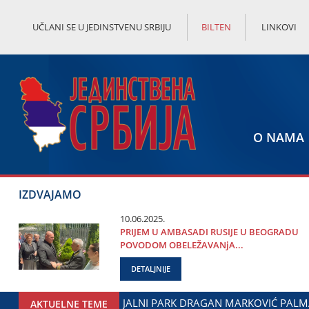
UČLANI SE U JEDINSTVENU SRBIJU
BILTEN
LINKOVI
O NAMA
IZDVAJAMO
10.06.2025.
PRIЈEM U AMBASADI RUSIЈE U BEOGRADU
POVODOM OBELEŽAVANjA...
DETALJNIJE
NASTAVAK SARADNjE GRADA ЈAGODINE I MINISTARSTVA ZADUŽ
AKTUELNE TEME