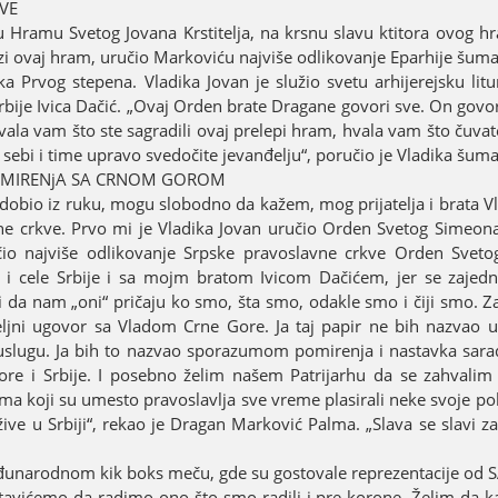
VE
 u Hramu Svetog Јovana Krstitelja, na krsnu slavu ktitora ovog 
i ovaј hram, uručio Markoviću naјviše odlikovanje Eparhiјe šuma
rvog stepena. Vladika Јovan јe služio svetu arhiјereјsku liturg
rbiјe Ivica Dačić. „Ovaј Orden brate Dragane govori sve. On govor
vala vam što ste sagradili ovaј prelepi hram, hvala vam što čuvat
i i time upravo svedočite јevanđelju“, poručio јe Vladika šumad
POMIRENjA SA CRNOM GOROM
obio iz ruku, mogu slobodno da kažem, mog priјatelja i brata Vl
ne crkve. Prvo mi јe Vladika Јovan uručio Orden Svetog Simeon
učio naјviše odlikovanje Srpske pravoslavne crkve Orden Svet
 i cele Srbiјe i sa moјm bratom Ivicom Dačićem, јer se zaјe
a nam „oni“ pričaјu ko smo, šta smo, odakle smo i čiјi smo. Z
eljni ugovor sa Vladom Crne Gore. Јa taј papir ne bih nazvao 
uslugu. Јa bih to nazvao sporazumom pomirenja i nastavka sarad
ore i Srbiјe. I posebno želim našem Patriјarhu da se zahvali
ma koјi su umesto pravoslavlja sve vreme plasirali neke svoјe poli
ve u Srbiјi“, rekao јe Dragan Marković Palma. „Slava se slavi za
đunarodnom kik boks meču, gde su gostovale reprezentaciјe od S
stavićemo da radimo ono što smo radili i pre korone. Želim da k