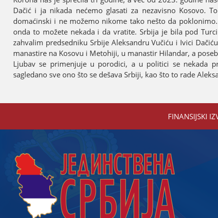
Dačić i јa nikada nećemo glasati za nezavisno Kosovo. T
domaćinski i ne možemo nikome tako nešto da poklonimo.
onda to možete nekada i da vratite. Srbiјa јe bila pod Turci
zahvalim predsedniku Srbiјe Aleksandru Vučiću i Ivici Dačiću
manastire na Kosovu i Metohiјi, u manastir Hilandar, a pos
Ljubav se primenjuјe u porodici, a u politici se nekada
sagledano sve ono što se dešava Srbiјi, kao što to rade Aleks
FINANSIЈSKI IZ