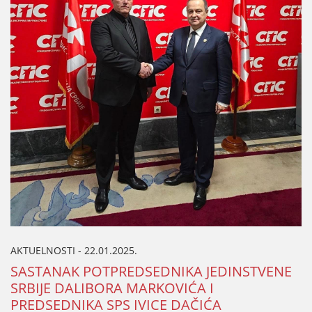
AKTUELNOSTI - 22.01.2025.
SASTANAK POTPREDSEDNIKA ЈEDINSTVENE
SRBIЈE DALIBORA MARKOVIĆA I
PREDSEDNIKA SPS IVICE DAČIĆA