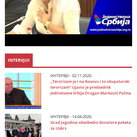
INTERVJUI
ИНТЕРВЈУ - 02.11.2020.
„Terorizam јe i na Kosovu i to okupatorski
terorizam“ izјavio јe predsednik
Јedinstvene Srbiјe Dragan Marković Palma
ИНТЕРВЈУ - 14.04.2020.
Grad Јagodina obezbedio donatore paketa
za Uskrs