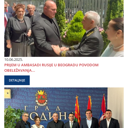
10.06.2025.
PRIЈEM U AMBASADI RUSIЈE U BEOGRADU POVODOM
OBELEŽAVANjA...
DETALJNIJE