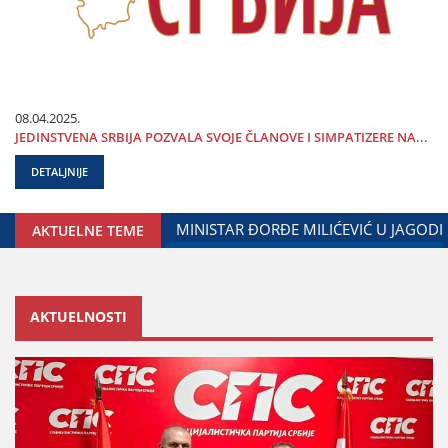
08.04.2025.
ЈEDINSTVENA SRBIЈA POZVALA SVOЈE ČLANOVE I SIMPATIZERE NA...
DETALJNIJE
ARADNjE GRADA ЈAGODINE I MINISTARSTVA ZADUŽENOG ZA O
AKTUELNE TEME
AKTUELNOSTI