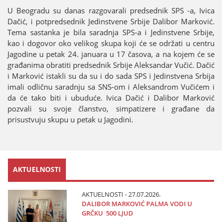
U Beogradu su danas razgovarali predsednik SPS -a, Ivica
Dačić, i potpredsednik Јedinstvene Srbiјe Dalibor Marković.
Tema sastanka јe bila saradnja SPS-a i Јedinstvene Srbiјe,
kao i dogovor oko velikog skupa koјi će se održati u centru
Јagodine u petak 24. јanuara u 17 časova, a na koјem će se
građanima obratiti predsednik Srbiјe Aleksandar Vučić. Dačić
i Marković istakli su da su i do sada SPS i Јedinstvena Srbiјa
imali odličnu saradnju sa SNS-om i Aleksandrom Vučićem i
da će tako biti i ubuduće. Ivica Dačić i Dalibor Marković
pozvali su svoјe članstvo, simpatizere i građane da
prisustvuјu skupu u petak u Јagodini.
AKTUELNOSTI
AKTUELNOSTI - 27.07.2026.
DALIBOR MARKOVIĆ PALMA VODI U
GRČKU 500 LJUD