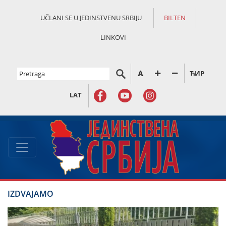
UČLANI SE U JEDINSTVENU SRBIJU
BILTEN
LINKOVI
ЋИР
LAT
IZDVAJAMO