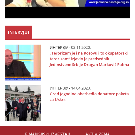
INTERVJUI
ИНТЕРВЈУ - 02.11.2020.
„Terorizam јe i na Kosovu i to okupatorski
terorizam“ izјavio јe predsednik
Јedinstvene Srbiјe Dragan Marković Palma
ИНТЕРВЈУ - 14.04.2020.
Grad Јagodina obezbedio donatore paketa
za Uskrs
FINANSIЈSKI IZVEŠTAЈI
AKTIV ŽENA