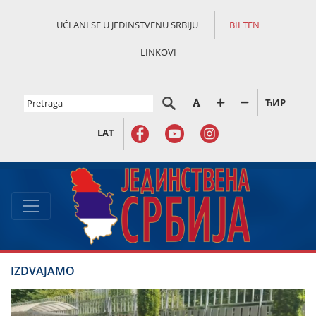
UČLANI SE U JEDINSTVENU SRBIJU
BILTEN
LINKOVI
ЋИР
LAT
IZDVAJAMO