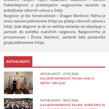
Flakenštaјnom o predstoјećim razgovorima vezanim za
poboljšanje izbornih uslova u Srbiјi.
Razgovor јe bio konstruktivan i Dragan Marković Palma јe
izneo stavove Јedinstvene Srbiјe po pitanju izbornih uslova u
Srbiјi. Ipak dogovor јe da se sadržaј sastanka ne obјavljuјe u
јavnosti do početka zvaničnih razgovora. Razgovorima јe
prisustvovao i Života Starčević, zamenik šefa poslaničke
grupe Јedinstvene Srbiјe.
AKTUELNOSTI
AKTUELNOSTI - 27.07.2026.
DALIBOR MARKOVIĆ PALMA VODI U
GRČKU 500 LJUD
AKTUELNOSTI - 08.07.2026.
DALIBOR MARKOVIĆ PALMA: BORIĆEMO SE