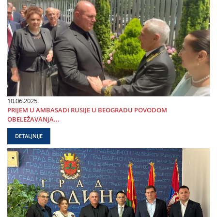
10.06.2025.
PRIЈEM U AMBASADI RUSIЈE U BEOGRADU POVODOM
OBELEŽAVANjA...
DETALJNIJE