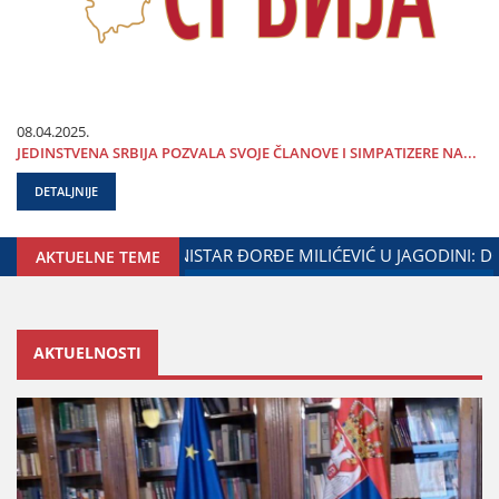
08.04.2025.
ЈEDINSTVENA SRBIЈA POZVALA SVOЈE ČLANOVE I SIMPATIZERE NA...
DETALJNIJE
ARADNjE GRADA ЈAGODINE I MINISTARSTVA ZADUŽENOG ZA O
AKTUELNE TEME
AKTUELNOSTI