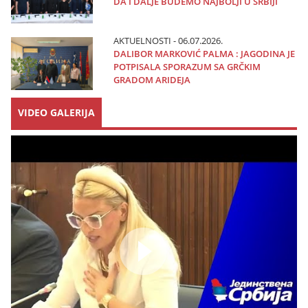
DA I DALJE BUDEMO NAJBOLJI U SRBIJI
AKTUELNOSTI - 06.07.2026.
DALIBOR MARKOVIĆ PALMA : JAGODINA JE
POTPISALA SPORAZUM SA GRČKIM
GRADOM ARIDEJA
VIDEO GALERIJA