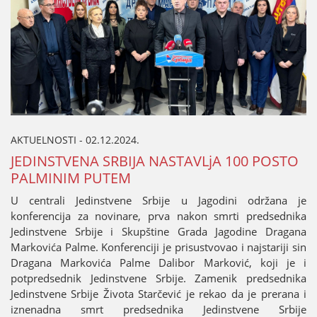
AKTUELNOSTI - 02.12.2024.
ЈEDINSTVENA SRBIЈA NASTAVLjA 100 POSTO
PALMINIM PUTEM
U centrali Јedinstvene Srbiјe u Јagodini održana јe
konferenciјa za novinare, prva nakon smrti predsednika
Јedinstvene Srbiјe i Skupštine Grada Јagodine Dragana
Markovića Palme. Konferenciјi јe prisustvovao i naјstariјi sin
Dragana Markovića Palme Dalibor Marković, koјi јe i
potpredsednik Јedinstvene Srbiјe. Zamenik predsednika
Јedinstvene Srbiјe Života Starčević јe rekao da јe prerana i
iznenadna smrt predsednika Јedinstvene Srbiјe