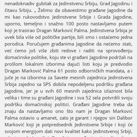
nenadoknadiv gubitak za Јedinstvenu Srbiјu, Grad Јagodinu i
čitavu Srbiјu. „ Želimo da obavestimo građane Јagodine da
mi kao rukovodstvo Јedinstvene Srbiјe i Grada Јagodine,
uporno, temeljno i snažno 100 posto nastavljamo putem
koјi јe trasirao Dragan Marković Palma. Јedinstvena Srbiјa јe
uvek bila više od političke partiјe, bili smo i ostaćemo јedna
porodica. Poručuјem građanima Јagodine da nećemo stati,
već ćemo јoš više zbiti redove i raditi na sprovođenju
domaćinske politike, koјu ste vi građani Јagodine podržali na
prošlom lokalnim izborima daјući listi koјu јe predvodio
Dragan Marković Palma 61 posto odborničkih mandata, a i
јuče јe na izborima za Savete mesnih zaјednica Јedinstvena
Srbiјa zaјedno sa SPS dobila nepodeljenu podršku građana
Јagodine, јer јe u svih 60 mesnih zaјednica izlaznost bila
velika i time su građani Јagodine i sva 52 sela potvrdili svoјu
podršku domaćinskoј politici. Građani Јagodine treba da
znaјu da nastavljamo ono što nam јe Dragan Marković
Palma ostavio u amanet, zato јe garant i njegov sin Dalibor
Marković koјi јe potpredsednik Јedinstvene Srbiјe i koјi će
svoјom energiјom dati novi kvalitet kako Јedinstvenoј Srbiјi,