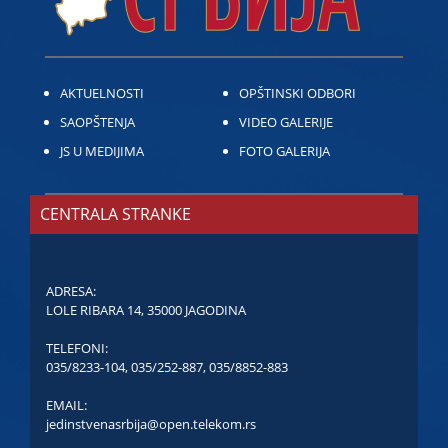
AKTUELNOSTI
OPŠTINSKI ODBORI
SAOPŠTENJA
VIDEO GALERIJE
JS U MEDIJIMA
FOTO GALERIJA
CENTRALA STRANKE
ADRESA:
LOLE RIBARA 14, 35000 JAGODINA
TELEFONI:
035/8233-104
,
035/252-887
,
035/8852-883
EMAIL:
jedinstvenasrbija@open.telekom.rs