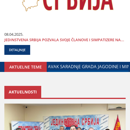
08.04.2025.
ЈEDINSTVENA SRBIЈA POZVALA SVOЈE ČLANOVE I SIMPATIZERE NA...
DETALJNIJE
 SA DIЈASPOROM
DALIBOR MARKOVIĆ NA OBELEŽAVANjU DA
AKTUELNE TEME
AKTUELNOSTI