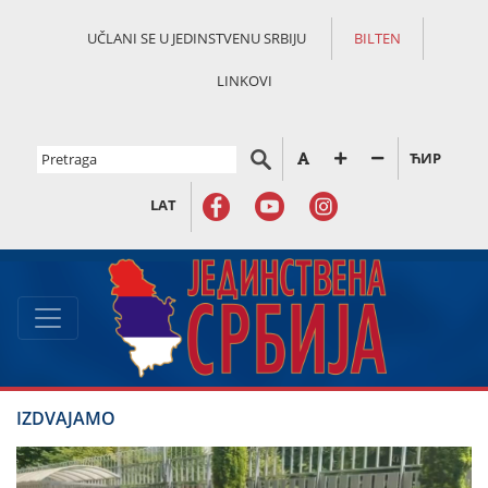
UČLANI SE U JEDINSTVENU SRBIJU
BILTEN
LINKOVI
ЋИР
LAT
IZDVAJAMO