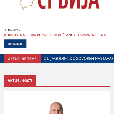
08.04.2025.
ЈEDINSTVENA SRBIЈA POZVALA SVOЈE ČLANOVE I SIMPATIZERE NA...
DETALJNIJE
NE I MINISTARSTVA ZADUŽENOG ZA ODNOSE SA DIЈASPOROM
AKTUELNE TEME
AKTUELNOSTI