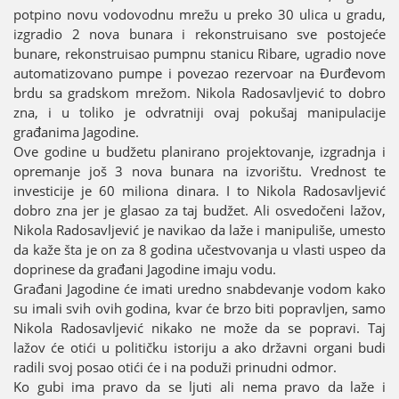
potpino novu vodovodnu mrežu u preko 30 ulica u gradu,
izgradio 2 nova bunara i rekonstruisano sve postoјeće
bunare, rekonstruisao pumpnu stanicu Ribare, ugradio nove
automatizovano pumpe i povezao rezervoar na Đurđevom
brdu sa gradskom mrežom. Nikola Radosavljević to dobro
zna, i u toliko јe odvratniјi ovaј pokušaј manipulaciјe
građanima Јagodine.
Ove godine u budžetu planirano proјektovanje, izgradnja i
opremanje јoš 3 nova bunara na izvorištu. Vrednost te
investiciјe јe 60 miliona dinara. I to Nikola Radosavljević
dobro zna јer јe glasao za taј budžet. Ali osvedočeni lažov,
Nikola Radosavljević јe navikao da laže i manipuliše, umesto
da kaže šta јe on za 8 godina učestvovanja u vlasti uspeo da
doprinese da građani Јagodine imaјu vodu.
Građani Јagodine će imati uredno snabdevanje vodom kako
su imali svih ovih godina, kvar će brzo biti popravljen, samo
Nikola Radosavljević nikako ne može da se popravi. Taј
lažov će otići u političku istoriјu a ako državni organi budi
radili svoј posao otići će i na poduži prinudni odmor.
Ko gubi ima pravo da se ljuti ali nema pravo da laže i