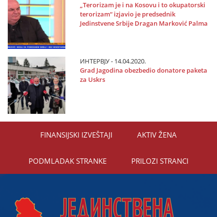
„Terorizam јe i na Kosovu i to okupatorski
terorizam“ izјavio јe predsednik
Јedinstvene Srbiјe Dragan Marković Palma
ИНТЕРВЈУ - 14.04.2020.
Grad Јagodina obezbedio donatore paketa
za Uskrs
FINANSIЈSKI IZVEŠTAЈI
AKTIV ŽENA
PODMLADAK STRANKE
PRILOZI STRANCI