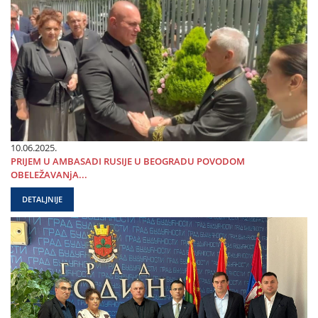
10.06.2025.
PRIЈEM U AMBASADI RUSIЈE U BEOGRADU POVODOM
OBELEŽAVANjA...
DETALJNIJE