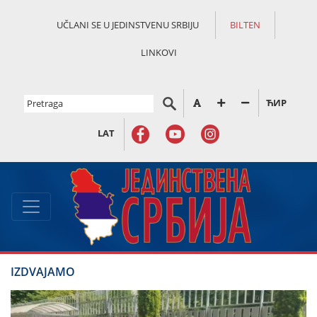
UČLANI SE U JEDINSTVENU SRBIJU
BILTEN
LINKOVI
ЋИР
LAT
IZDVAJAMO