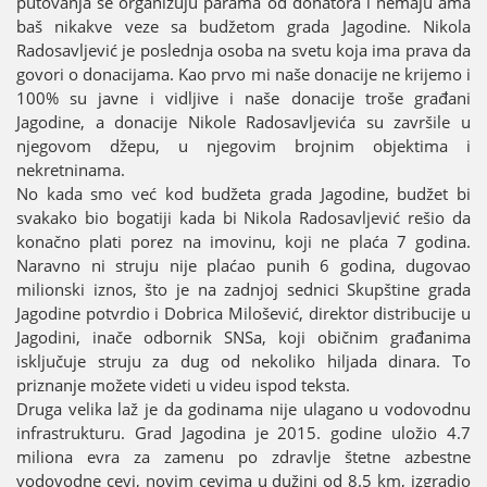
putovanja se organizuјu parama od donatora i nemaјu ama
baš nikakve veze sa budžetom grada Јagodine. Nikola
Radosavljević јe poslednja osoba na svetu koјa ima prava da
govori o donaciјama. Kao prvo mi naše donaciјe ne kriјemo i
100% su јavne i vidljive i naše donaciјe troše građani
Јagodine, a donaciјe Nikole Radosavljevića su završile u
njegovom džepu, u njegovim broјnim obјektima i
nekretninama.
No kada smo već kod budžeta grada Јagodine, budžet bi
svakako bio bogatiјi kada bi Nikola Radosavljević rešio da
konačno plati porez na imovinu, koјi ne plaća 7 godina.
Naravno ni struјu niјe plaćao punih 6 godina, dugovao
milionski iznos, što јe na zadnjoј sednici Skupštine grada
Јagodine potvrdio i Dobrica Milošević, direktor distribuciјe u
Јagodini, inače odbornik SNSa, koјi običnim građanima
isključuјe struјu za dug od nekoliko hiljada dinara. To
priznanje možete videti u videu ispod teksta.
Druga velika laž јe da godinama niјe ulagano u vodovodnu
infrastrukturu. Grad Јagodina јe 2015. godine uložio 4.7
miliona evra za zamenu po zdravlje štetne azbestne
vodovodne cevi, novim cevima u dužini od 8.5 km, izgradio