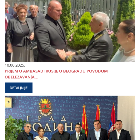
10.06.2025.
PRIЈEM U AMBASADI RUSIЈE U BEOGRADU POVODOM
OBELEŽAVANjA...
DETALJNIJE