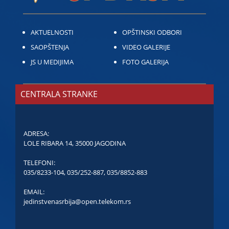
AKTUELNOSTI
OPŠTINSKI ODBORI
SAOPŠTENJA
VIDEO GALERIJE
JS U MEDIJIMA
FOTO GALERIJA
CENTRALA STRANKE
ADRESA:
LOLE RIBARA 14, 35000 JAGODINA
TELEFONI:
035/8233-104
,
035/252-887
,
035/8852-883
EMAIL:
jedinstvenasrbija@open.telekom.rs