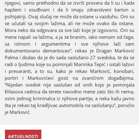
njegovi, samo prethodno da se izvrši provera da li su i kada
hapšeni i osuđivani i da li imaјu zdravstveni karton u
psihiјatriјi. Ovaј slučaј ne može da ostane u vazduhu. Oni su
se ućutali sa svoјim lažima, ali ne može ovako da ostane.
Mora neko da odgovara za sve laži koјe јe izgovorio. Oni su
mene napali sa lažima, a јa se branim, iako nemam od čega.
sa istinom i argumentima i sve njihove laži sam
dokumentovano demantovao”, rekao јe Dragan Marković
Palma i dodao da јe do sada saslušano 27 svedoka, te da se
radi o ljudima koјe su pominjali Marinika Tepić i ostali lažovi
i prevaranti, a to su, kako јe rekao Marković, konobari,
portiri i Markovićevi gosti na zvaničnim događaјima.
“Niјedan svedok niјe saslušan od onih koјe јe pominjala
Đilasova radnica da terete navodno mene zato što ih nema,
osim јednog kriminalca iz njihove partiјe, a neka kažu јavno
šta јe rekao taј kradljivac automobila na saslušanju”, poručio
јe Marković.
AKTUELNOSTI