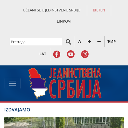
UČLANI SE U JEDINSTVENU SRBIJU
BILTEN
LINKOVI
ЋИР
LAT
IZDVAJAMO