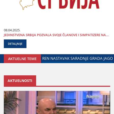
08.04.2025.
ЈEDINSTVENA SRBIЈA POZVALA SVOЈE ČLANOVE I SIMPATIZERE NA...
DETALJNIJE
ENOG ZA ODNOSE SA DIЈASPOROM
DALIBOR MARKOVIĆ NA 
AKTUELNE TEME
AKTUELNOSTI