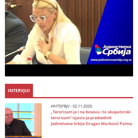
INTERVJUI
ИНТЕРВЈУ - 02.11.2020.
„Terorizam јe i na Kosovu i to okupatorski
terorizam“ izјavio јe predsednik
Јedinstvene Srbiјe Dragan Marković Palma