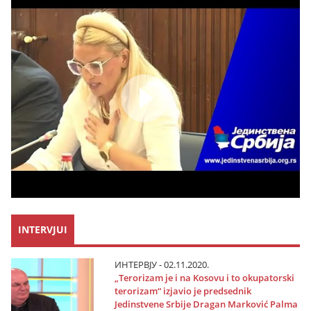
INTERVJUI
ИНТЕРВЈУ - 02.11.2020.
„Terorizam јe i na Kosovu i to okupatorski
terorizam“ izјavio јe predsednik
Јedinstvene Srbiјe Dragan Marković Palma