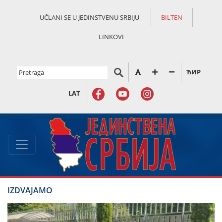
UČLANI SE U JEDINSTVENU SRBIJU
BILTEN
LINKOVI
ЋИР
LAT
IZDVAJAMO