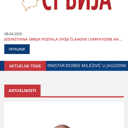
08.04.2025.
ЈEDINSTVENA SRBIЈA POZVALA SVOЈE ČLANOVE I SIMPATIZERE NA...
DETALJNIJE
AK SARADNjE GRADA ЈAGODINE I MINISTARSTVA ZADUŽENOG 
AKTUELNE TEME
AKTUELNOSTI