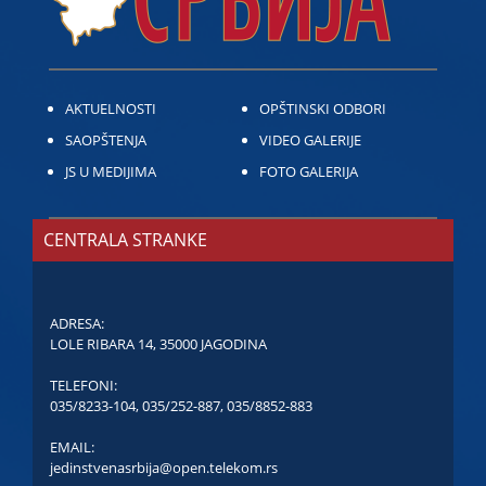
AKTUELNOSTI
OPŠTINSKI ODBORI
SAOPŠTENJA
VIDEO GALERIJE
JS U MEDIJIMA
FOTO GALERIJA
CENTRALA STRANKE
ADRESA:
LOLE RIBARA 14, 35000 JAGODINA
TELEFONI:
035/8233-104
,
035/252-887
,
035/8852-883
EMAIL:
jedinstvenasrbija@open.telekom.rs