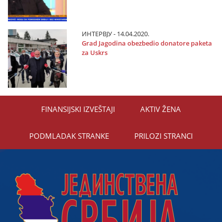
ИНТЕРВЈУ - 14.04.2020.
Grad Јagodina obezbedio donatore paketa
za Uskrs
FINANSIЈSKI IZVEŠTAЈI
AKTIV ŽENA
PODMLADAK STRANKE
PRILOZI STRANCI