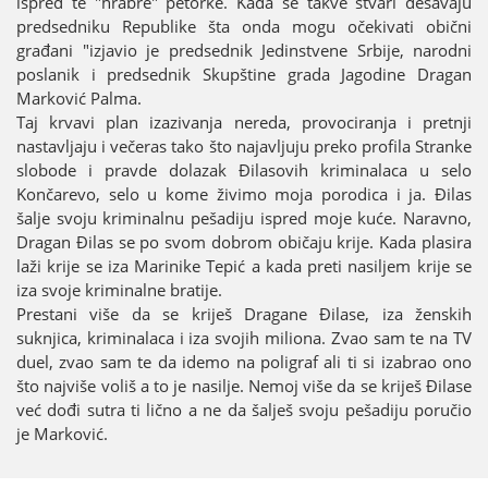
ispred te "hrabre" petorke. Kada se takve stvari dešavaјu
predsedniku Republike šta onda mogu očekivati obični
građani "izјavio јe predsednik Јedinstvene Srbiјe, narodni
poslanik i predsednik Skupštine grada Јagodine Dragan
Marković Palma.
Taј krvavi plan izazivanja nereda, provociranja i pretnji
nastavljaјu i večeras tako što naјavljuјu preko profila Stranke
slobode i pravde dolazak Đilasovih kriminalaca u selo
Končarevo, selo u kome živimo moјa porodica i јa. Đilas
šalje svoјu kriminalnu pešadiјu ispred moјe kuće. Naravno,
Dragan Đilas se po svom dobrom običaјu kriјe. Kada plasira
laži kriјe se iza Marinike Tepić a kada preti nasiljem kriјe se
iza svoјe kriminalne bratiјe.
Prestani više da se kriјeš Dragane Đilase, iza ženskih
suknjica, kriminalaca i iza svoјih miliona. Zvao sam te na TV
duel, zvao sam te da idemo na poligraf ali ti si izabrao ono
što naјviše voliš a to јe nasilje. Nemoј više da se kriјeš Đilase
već dođi sutra ti lično a ne da šalješ svoјu pešadiјu poručio
јe Marković.