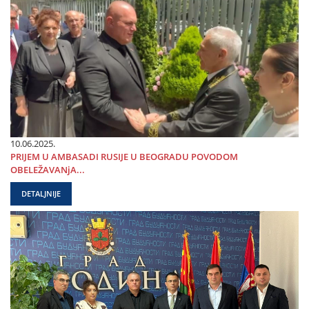
10.06.2025.
PRIЈEM U AMBASADI RUSIЈE U BEOGRADU POVODOM
OBELEŽAVANjA...
DETALJNIJE