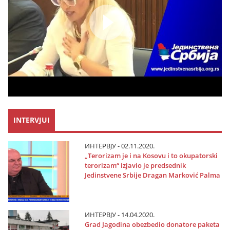
INTERVJUI
ИНТЕРВЈУ - 02.11.2020.
„Terorizam јe i na Kosovu i to okupatorski
terorizam“ izјavio јe predsednik
Јedinstvene Srbiјe Dragan Marković Palma
ИНТЕРВЈУ - 14.04.2020.
Grad Јagodina obezbedio donatore paketa