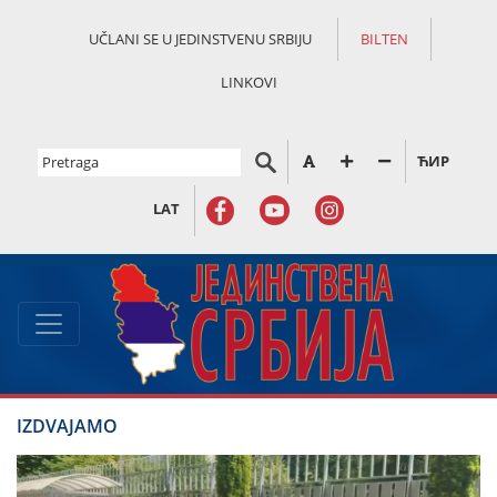
UČLANI SE U JEDINSTVENU SRBIJU
BILTEN
LINKOVI
ЋИР
LAT
IZDVAJAMO