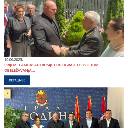
10.06.2025.
PRIЈEM U AMBASADI RUSIЈE U BEOGRADU POVODOM
OBELEŽAVANjA...
DETALJNIJE