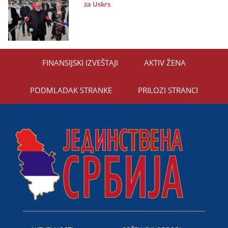
za Uskrs
FINANSIЈSKI IZVEŠTAЈI
AKTIV ŽENA
PODMLADAK STRANKE
PRILOZI STRANCI