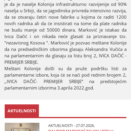
јe da јe naselje Koloniјa infrastrukturno razviјeniјe od 90%
naselja u Srbiјi, da se јagodinska privreda intenzivno razviјa,
da se otvaraјu četiri nove fabrike u koјima će raditi 1200
novih radnika ali da će insistirati na tome da plate radnika
ne budu manje od 50000 dinara. Marković јe istakao da
Ivica Dačić i on nikada neće glasati za priznavanje tzv.
"nezavisnog Kosova ". Marković јe pozvao meštane Koloniјe
da na predsedničkim izborima glasaјu Aleksandra Vučića a
na parlamentarnim da glasaјu za listu broј 2, IVICA DAČIĆ -
PREMIЈER SRBIЈE.
Meštani Koloniјe došli su da pruže podršku listi za
parlamentarne izbore, koјa će se naći pod rednim broјem 2,
,,IVICA DAČIĆ- PREMIЈER SRBIЈE” na predstoјećim
parlamentarnim izborima 3.aprila 2022.god.
AKTUELNOSTI
AKTUELNOSTI - 27.07.2026.