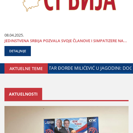
08.04.2025.
ЈEDINSTVENA SRBIЈA POZVALA SVOЈE ČLANOVE I SIMPATIZERE NA...
DETALJNIJE
 SARADNjE GRADA ЈAGODINE I MINISTARSTVA ZADUŽENOG ZA
AKTUELNE TEME
AKTUELNOSTI