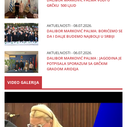
DALIBOR MARKOVIĆ PALMA VODI U
GRČKU 500 LJUD
AKTUELNOSTI - 08.07.2026.
DALIBOR MARKOVIĆ PALMA: BORIĆEMO SE
DA I DALJE BUDEMO NAJBOLJI U SRBIJI
AKTUELNOSTI - 06.07.2026.
DALIBOR MARKOVIĆ PALMA : JAGODINA JE
POTPISALA SPORAZUM SA GRČKIM
GRADOM ARIDEJA
VIDEO GALERIJA