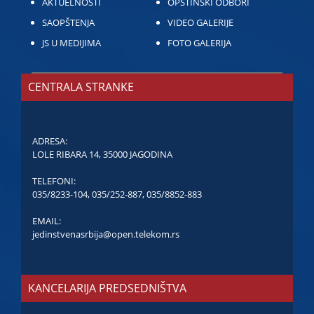
AKTUELNOSTI
OPŠTINSKI ODBORI
SAOPŠTENJA
VIDEO GALERIJE
JS U MEDIJIMA
FOTO GALERIJA
CENTRALA STRANKE
ADRESA:
LOLE RIBARA 14, 35000 JAGODINA
TELEFONI:
035/8233-104
,
035/252-887
,
035/8852-883
EMAIL:
jedinstvenasrbija@open.telekom.rs
KANCELARIJA PREDSEDNIŠTVA