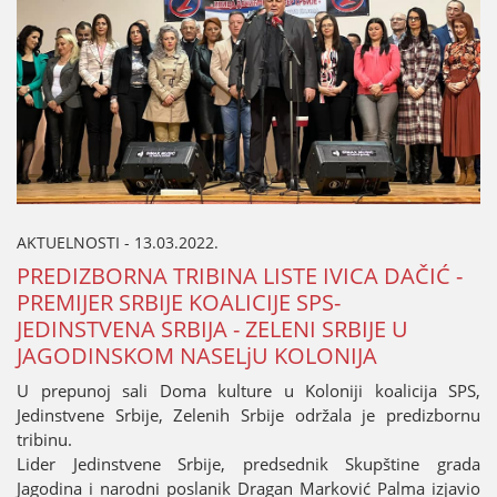
AKTUELNOSTI - 13.03.2022.
PREDIZBORNA TRIBINA LISTE IVICA DAČIĆ -
PREMIЈER SRBIЈE KOALICIЈE SPS-
ЈEDINSTVENA SRBIЈA - ZELENI SRBIЈE U
ЈAGODINSKOM NASELjU KOLONIЈA
U prepunoј sali Doma kulture u Koloniјi koaliciјa SPS,
Јedinstvene Srbiјe, Zelenih Srbiјe održala јe predizbornu
tribinu.
Lider Јedinstvene Srbiјe, predsednik Skupštine grada
Јagodina i narodni poslanik Dragan Marković Palma izјavio