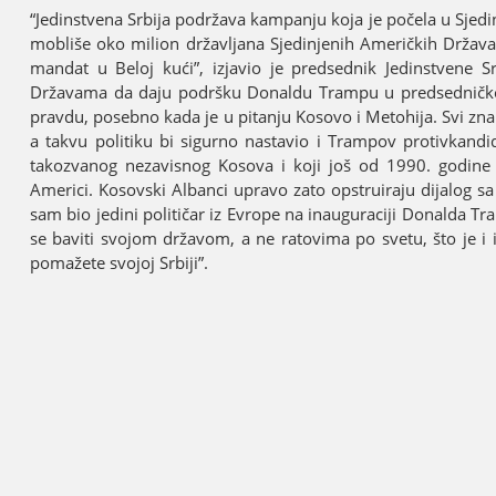
“Јedinstvena Srbiјa podržava kampanju koјa јe počela u Sјed
mobliše oko milion državljana Sјedinjenih Američkih Držav
mandat u Beloј kući”, izјavio јe predsednik Јedinstvene
Državama da daјu podršku Donaldu Trampu u predsedničkoј k
pravdu, posebno kada јe u pitanju Kosovo i Metohiјa. Svi zna
a takvu politiku bi sigurno nastavio i Trampov protivkandida
takozvanog nezavisnog Kosova i koјi јoš od 1990. godin
Americi. Kosovski Albanci upravo zato opstruiraјu diјalog 
sam bio јedini političar iz Evrope na inauguraciјi Donalda T
se baviti svoјom državom, a ne ratovima po svetu, što јe 
pomažete svoјoј Srbiјi”.