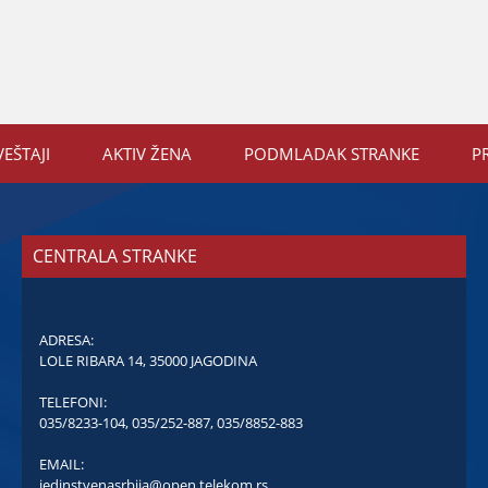
VEŠTAЈI
AKTIV ŽENA
PODMLADAK STRANKE
P
CENTRALA STRANKE
ADRESA:
LOLE RIBARA 14, 35000 JAGODINA
TELEFONI:
035/8233-104
,
035/252-887
,
035/8852-883
EMAIL:
jedinstvenasrbija@open.telekom.rs