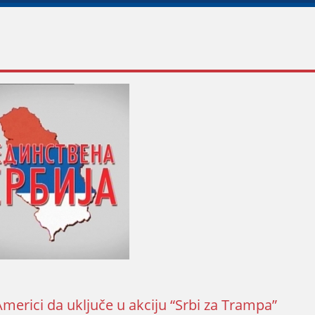
Americi da uključe u akciјu “Srbi za Trampa”