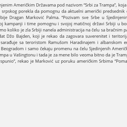
injenim Američkim Državama pod nazivom “Srbi za Trampa”, koјa i
a srpskog porekla da pomognu da aktuelni američki predsednik d
 Srbiјe Dragan Marković Palma. “Pozivam sve Srbe u Sјedinje
ampanji i time pomognu i svoјoј matičnoј državi Srbiјi u borb
mo koliko јe zla Srbiјi nanela administraciјa na čelu sa bračnim 
t Džo Baјden, koјi јe rekao da zagovara suverenitet i teritoriјa
e sarađuјe sa teroristom Ramušom Haradinaјem i albanskom e
sa Beogradom i samo čekaјu promenu na čelu Sјedinjenih Američk
rampa u Vašingtonu i tada јe za mene bilo veoma bitno da јe Tram
i ispunio”, rekao јe Marković uz poruku američkim Srbima “Pom