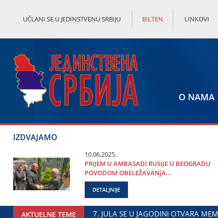
UČLANI SE U JEDINSTVENU SRBIJU
BILTEN
LINKOVI
O NAMA
IZDVAJAMO
10.06.2025.
PRIЈEM U AMBASADI RUSIЈE U BEOGRADU
POVODOM OBELEŽAVANjA...
DETALJNIJE
I PARK DRAGAN MARKOVIĆ PALMA
MINISTAR ĐORĐE MILIĆ
AKTUELNE TEME