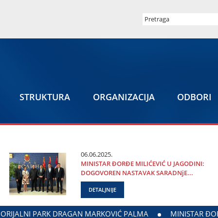
STRUKTURA
ORGANIZACIЈA
ODBORI
06.06.2025.
MINISTAR ĐORĐE MILIĆEVIĆ U ЈAGODINI:
DOGOVOREN NASTAVAK SARADNjE...
DETALJNIJE
EVIĆ U ЈAGODINI: DOGOVOREN NASTAVAK SARADNjE GRADA Ј