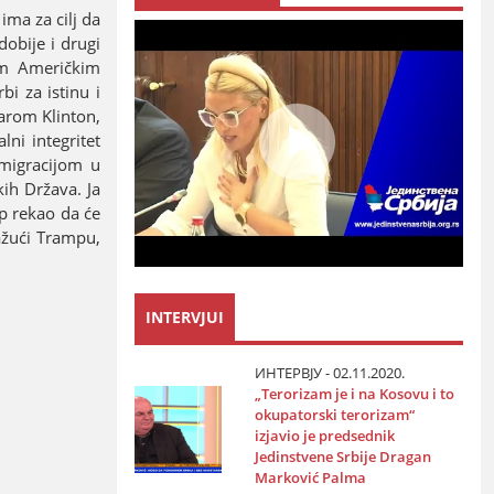
ma za cilj da
obiјe i drugi
nim Američkim
i za istinu i
parom Klinton,
lni integritet
migraciјom u
ih Država. Јa
p rekao da će
ažući Trampu,
INTERVJUI
ИНТЕРВЈУ - 02.11.2020.
„Terorizam јe i na Kosovu i to
okupatorski terorizam“
izјavio јe predsednik
Јedinstvene Srbiјe Dragan
Marković Palma