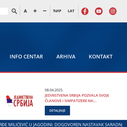
ЋИР
LAT
INFO CENTAR
ARHIVA
KONTAKT
08.04.2025.
ЈEDINSTVENA SRBIЈA POZVALA SVOЈE
ČLANOVE I SIMPATIZERE NA...
DETALJNIJE
AGODINE I MINISTARSTVA ZADUŽENOG ZA ODNOSE SA DIЈASPO