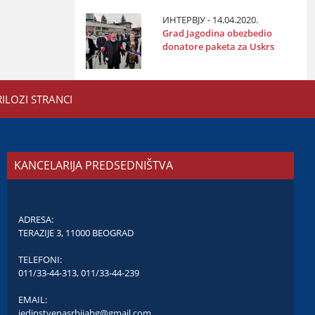
ИНТЕРВЈУ - 14.04.2020.
Grad Јagodina obezbedio
donatore paketa za Uskrs
RILOZI STRANCI
KANCELARIJA PREDSEDNIŠTVA
ADRESA:
TERAZIJE 3, 11000 BEOGRAD
TELEFONI:
011/33-44-313
,
011/33-44-239
EMAIL:
jedinstvenasrbijabg@gmail.com