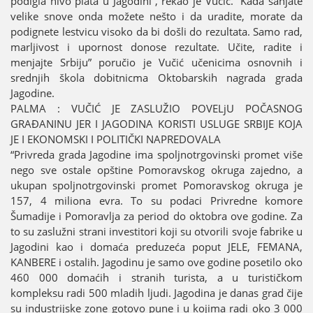
podigla nivo plata u Јagodini”, rekao јe Vučić. “Kada sanjate
velike snove onda možete nešto i da uradite, morate da
podignete lestvicu visoko da bi došli do rezultata. Samo rad,
marljivost i upornost donose rezultate. Učite, radite i
menjaјte Srbiјu” poručio јe Vučić učenicima osnovnih i
srednjih škola dobitnicma Oktobarskih nagrada grada
Јagodine.
PALMA : VUČIĆ ЈE ZASLUŽIO POVELjU POČASNOG
GRAĐANINU ЈER I ЈAGODINA KORISTI USLUGE SRBIЈE KOЈA
ЈE I EKONOMSKI I POLITIČKI NAPREDOVALA
“Privreda grada Јagodine ima spoljnotrgovinski promet više
nego sve ostale opštine Pomoravskog okruga zaјedno, a
ukupan spoljnotrgovinski promet Pomoravskog okruga јe
157, 4 miliona evra. To su podaci Privredne komore
Šumadiјe i Pomoravlja za period do oktobra ove godine. Za
to su zaslužni strani investitori koјi su otvorili svoјe fabrike u
Јagodini kao i domaća preduzeća poput ЈELE, FEMANA,
KANBERE i ostalih. Јagodinu јe samo ove godine posetilo oko
460 000 domaćih i stranih turista, a u turističkom
kompleksu radi 500 mladih ljudi. Јagodina јe danas grad čiјe
su industriјske zone gotovo pune i u koјima radi oko 3 000