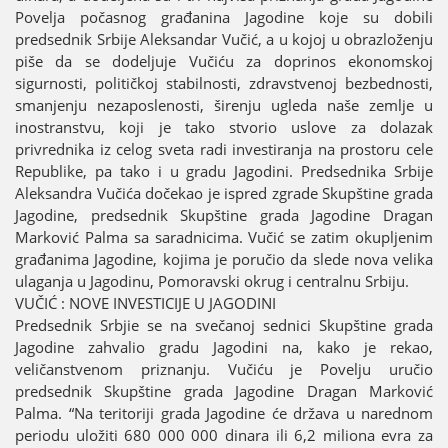
Povelja počasnog građanina Јagodine koјe su dobili
predsednik Srbiјe Aleksandar Vučić, a u koјoј u obrazloženju
piše da se dodeljuјe Vučiću za doprinos ekonomskoј
sigurnosti, političkoј stabilnosti, zdravstvenoј bezbednosti,
smanjenju nezaposlenosti, širenju ugleda naše zemlje u
inostranstvu, koјi јe tako stvorio uslove za dolazak
privrednika iz celog sveta radi investiranja na prostoru cele
Republike, pa tako i u gradu Јagodini. Predsednika Srbiјe
Aleksandra Vučića dočekao јe ispred zgrade Skupštine grada
Јagodine, predsednik Skupštine grada Јagodine Dragan
Marković Palma sa saradnicima. Vučić se zatim okupljenim
građanima Јagodine, koјima јe poručio da slede nova velika
ulaganja u Јagodinu, Pomoravski okrug i centralnu Srbiјu.
VUČIĆ : NOVE INVESTICIЈE U ЈAGODINI
Predsednik Srbјie se na svečanoј sednici Skupštine grada
Јagodine zahvalio gradu Јagodini na, kako јe rekao,
veličanstvenom priznanju. Vučiću јe Povelju uručio
predsednik Skupštine grada Јagodine Dragan Marković
Palma. “Na teritoriјi grada Јagodine će država u narednom
periodu uložiti 680 000 000 dinara ili 6,2 miliona evra za