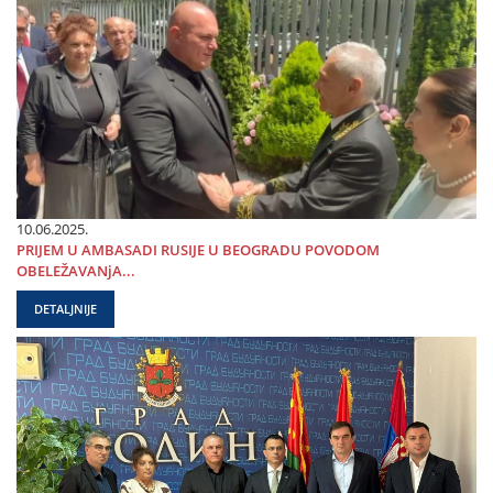
10.06.2025.
PRIЈEM U AMBASADI RUSIЈE U BEOGRADU POVODOM
OBELEŽAVANjA...
DETALJNIJE