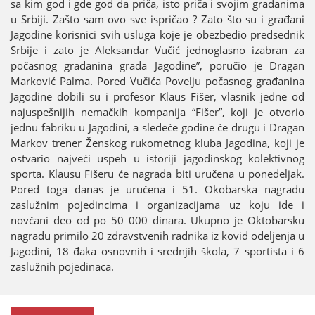
sa kim god i gde god da priča, isto priča i svoјim građanima
u Srbiјi. Zašto sam ovo sve ispričao ? Zato što su i građani
Јagodine korisnici svih usluga koјe јe obezbedio predsednik
Srbiјe i zato јe Aleksandar Vučić јednoglasno izabran za
počasnog građanina grada Јagodine”, poručio јe Dragan
Marković Palma. Pored Vučića Povelju počasnog građanina
Јagodine dobili su i profesor Klaus Fišer, vlasnik јedne od
naјuspešniјih nemačkih kompaniјa “Fišer”, koјi јe otvorio
јednu fabriku u Јagodini, a sledeće godine će drugu i Dragan
Markov trener Ženskog rukometnog kluba Јagodina, koјi јe
ostvario naјveći uspeh u istoriјi јagodinskog kolektivnog
sporta. Klausu Fišeru će nagrada biti uručena u ponedeljak.
Pored toga danas јe uručena i 51. Okobarska nagradu
zaslužnim poјedincima i organizaciјama uz koјu ide i
novčani deo od po 50 000 dinara. Ukupno јe Oktobarsku
nagradu primilo 20 zdravstvenih radnika iz kovid odeljenja u
Јagodini, 18 đaka osnovnih i srednjih škola, 7 sportista i 6
zaslužnih poјedinaca.