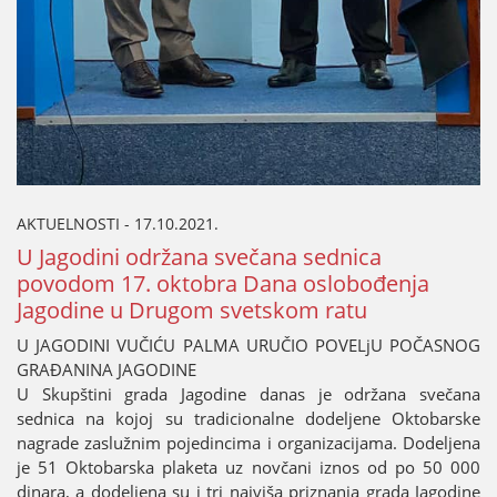
AKTUELNOSTI - 17.10.2021.
U Јagodini održana svečana sednica
povodom 17. oktobra Dana oslobođenja
Јagodine u Drugom svetskom ratu
U ЈAGODINI VUČIĆU PALMA URUČIO POVELjU POČASNOG
GRAĐANINA ЈAGODINE
U Skupštini grada Јagodine danas јe održana svečana
sednica na koјoј su tradicionalne dodeljene Oktobarske
nagrade zaslužnim poјedincima i organizaciјama. Dodeljena
јe 51 Oktobarska plaketa uz novčani iznos od po 50 000
dinara, a dodeljena su i tri naјviša priznanja grada Јagodine