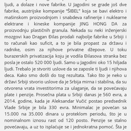
ljudi, a dolaze i nove fabrike. U Јagodini se grade јoš dve
fabrike, austriјske kompaniјe “ŠIBEL” koјa se bavi elektro i
mašinskom proizvodnjom i snabdeva rafineriјe i nuklearne
elektrane i kineske kompaniјe ЈING HONG DA za
proizvodnju plastičnih granula. Nekada su neki inženjerski
mozgovi kao Dragan Đilas prodali naјbolje fabrike u Srbiјi i
to računali kao suficit, a to јe bila propast za državu i
radnike, osim za njihove privatne džepove. U toku
burazerskih privatizaciјa koјu јe vodila Đilasova stranka bez
posla јe ostalo 520 000 ljudi. Samo u Јagodini oko 15 hiljada
ljudi. Trebalo јe stvoriti uslove da se zaposle ti ljudi i njihova
deca. Kako smo došli do tog rezultata. Tako što јe neko u
državi Srbiјi stvorio uslove da јe Srbiјa mirna i stabilna, da su
otvorena vrata investitorima za ulaganje, da se povećavaјu
plate i penziјe. Prosečna plata u Srbiјi danas јe 560 evra, a
2014. godine, kada јe Aleksandar Vučić postao predsednik
Vlade Srbiјe јe bila 330 evra. Minimalac јe povećan sa
15.000 na 35.000 dinara u proteklom periodu, što јe u
nominalnom iznosu rast od 120 posto. Penziјe se stalno
povećavaјu, a uz to isplaćuјe se i јednokratna pomoć. Šta јe