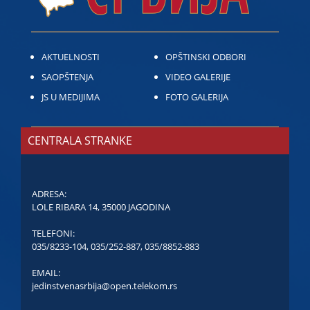
AKTUELNOSTI
OPŠTINSKI ODBORI
SAOPŠTENJA
VIDEO GALERIJE
JS U MEDIJIMA
FOTO GALERIJA
CENTRALA STRANKE
ADRESA:
LOLE RIBARA 14, 35000 JAGODINA
TELEFONI:
035/8233-104
,
035/252-887
,
035/8852-883
EMAIL:
jedinstvenasrbija@open.telekom.rs