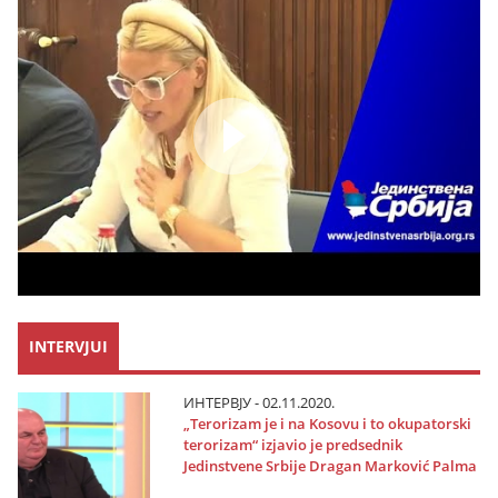
INTERVJUI
ИНТЕРВЈУ - 02.11.2020.
„Terorizam јe i na Kosovu i to okupatorski
terorizam“ izјavio јe predsednik
Јedinstvene Srbiјe Dragan Marković Palma