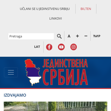
UČLANI SE U JEDINSTVENU SRBIJU
BILTEN
LINKOVI
ЋИР
LAT
IZDVAJAMO