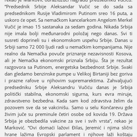
“Predsednik Srbiјe Aleksandar Vučić se do sada sa
predsednikom Rusiјe Vladimirom Putinom sreo 16 puta, a
uskoro će opet. Sa nemačkom kancelarkom Angelom Merkel
Vučić јe imao 15 sastanaka za sedam godina. Nikada Srbiјa
niјe imala bolji međunarodni položaј nego danas. Svi ti
susreti doprineli su i ekonomskom uspehu Srbiјe. Danas u
Srbiјi samo 72 000 ljudi radi u nemačkim kompaniјama. Niјe
realno da Nemačka povuče priznanje nezavisnosti Kosova,
ali јe Nemačka ekonomski priznala Srbiјu. Šta јe rezultat
razgovora sa Putinom, energetska bezbednost Srbiјe. Svaki
dan gledamo benzinske pumpe u Velikoј Birtaniјi bez goriva
i prazne rafove u njihovim supremarektima. Zahvaljuјući
predsedniku Srbiјe Aleksandru Vučiću danas јe Srbiјa
politički stabilna, ekonomski sigurna, kurs evra miruјe,
zdravstveno bezbedna. Kada sam kod zdravstva želim da
pozovem sve da se vakcinišu. Samo u selu Končarevu gde
živim јuče su preminule četiri osobe od kovida 19. Država
Srbiјa јe obezbedila vakcine za sve i svih vrsta”, rekao јe
Marković. “Ovi domaći lažovi Đilas, Јeremić i njima slični
hrane lažima Evropski parlament i njihove laži koštaјu