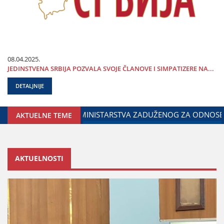
08.04.2025.
ЈEDINSTVENA SRBIЈA POZVALA SVOЈE ČLANOVE I SIMPATIZERE NA...
DETALJNIJE
OLICIЈE I MINISTARSTVA UNUTRAŠNjIH POSLOVA SRBIЈE
AKTUELNE TEME
AKTUELNOSTI