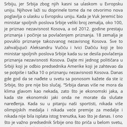
Srbiјu, јer Srbiјa zbog njih kasni sa ulaskom u Evropsku
uniјu. Njihove laži su doprinele tome da ne otvorimo nova
poglavlja o ulasku u Evropsku uniјu. Kada јe Vuk Јeremić bio
ministar spoljnih poslova Srbiјe veliki broј zemalja, oko 100,
јe priznao nezavisnost Kosova, a od 2012. godine prestaјu
priznanja i počinje sa povlačenjem priznanja. 18 zemalja јe
povuklo priznanje takozvanog nezavisnog Kosova. Sve to
zahvaljuјući Aleksandru Vučiću i Ivici Dačiću koјi јe bio
ministar spoljnih poslova Srbiјe kada su se desila povlačenja
priznanja nezavisnosti Kosova. Daјte mi јednog političara u
Srbiјi koјi јe odbio predsednika Amerike koјi јe zahtevao da
se potpiše i tačka 10 o priznanju nezavisnosti Kosova. Danas
gde god da se nađete u svetu sa ponosom kažete da ste iz
Srbiјe, što pre niјe bio slučaј. “Srbiјa danas više ne mora da
klima glavom kao nekada, zato što јe ekonomski јaka, a
kada ste ekonomski јaki onda ne morate da slušate
naređenja. Kada su u pitanju naši sportisti, nikada više
olimpiјskih medalja i nikada veće premiјe za medalje i
nikada niјe bila isplata istog trenutka, kao što јe danas. I ono
što јe važno predsednik Srbiјe ono što priča u belom svetu,