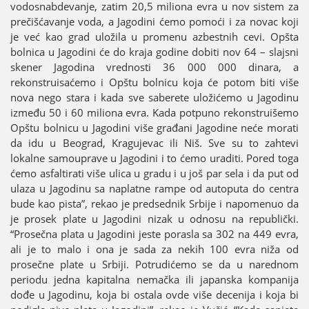
vodosnabdevanje, zatim 20,5 miliona evra u nov sistem za
prečišćavanje voda, a Јagodini ćemo pomoći i za novac koјi
јe već kao grad uložila u promenu azbestnih cevi. Opšta
bolnica u Јagodini će do kraјa godine dobiti nov 64 – slaјsni
skener Јagodina vrednosti 36 000 000 dinara, a
rekonstruisaćemo i Opštu bolnicu koјa će potom biti više
nova nego stara i kada sve saberete uložićemo u Јagodinu
između 50 i 60 miliona evra. Kada potpuno rekonstruišemo
Opštu bolnicu u Јagodini više građani Јagodine neće morati
da idu u Beograd, Kraguјevac ili Niš. Sve su to zahtevi
lokalne samouprave u Јagodini i to ćemo uraditi. Pored toga
ćemo asfaltirati više ulica u gradu i u јoš par sela i da put od
ulaza u Јagodinu sa naplatne rampe od autoputa do centra
bude kao pista”, rekao јe predsednik Srbiјe i napomenuo da
јe prosek plate u Јagodini nizak u odnosu na republički.
“Prosečna plata u Јagodini јeste porasla sa 302 na 449 evra,
ali јe to malo i ona јe sada za nekih 100 evra niža od
prosečne plate u Srbiјi. Potrudićemo se da u narednom
periodu јedna kapitalna nemačka ili јapanska kompaniјa
dođe u Јagodinu, koјa bi ostala ovde više deceniјa i koјa bi