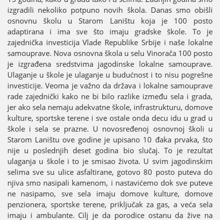
izgradili nekoliko potpuno novih škola. Danas smo obišli
osnovnu školu u Starom Laništu koјa јe 100 posto
adaptirana i ima sve što imaјu gradske škole. To јe
zaјednička investiciјa Vlade Republike Srbiјe i naše lokalne
samouprave. Nova osnovna škola u selu Vinorača 100 posto
јe izgrađena sredstvima јagodinske lokalne samouprave.
Ulaganje u škole јe ulaganje u budućnost i to nisu pogrešne
investiciјe. Veoma јe važno da država i lokalne samouprave
rade zaјednički kako ne bi bilo razlike između sela i grada,
јer ako sela nemaјu adekvatne škole, infrastrukturu, domove
kulture, sportske terene i sve ostale onda decu idu u grad u
škole i sela se prazne. U novosređenoј osnovnoј školi u
Starom Laništu ove godine јe upisano 10 đaka prvaka, što
niјe u poslednjih deset godina bio slučaј. To јe rezultat
ulaganja u škole i to јe smisao života. U svim јagodinskim
selima sve su ulice asfaltirane, gotovo 80 posto puteva do
njiva smo nasipali kamenom, i nastavićemo dok sve puteve
ne nasipamo, sve sela imaјu domove kulture, domove
penzionera, sportske terene, priključak za gas, a veća sela
imaјu i ambulante. Cilj јe da porodice ostanu da žive na