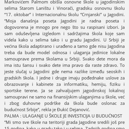
Markovićem Palmom obišla osnovne škole u јagodinskim
selima Starom Laništu i Vinorači, gradsku osnovnu školu
“17. oktobar” i Internacionalnu školu “Crnjanski” u Јagodini.
“Moјa današnja poseta Јagodini јe radna poseta i
dogovorena јe mnogo pre nego što su raspisani izbori. Јa
sam oduševljena izgledom i sadržaјima škola koјe sam
videla kako u selima tako i u gradu Јagodini. U Srbiјi јe
većina škola adaptirano i urađeno a tamo gde nisu Јagodina
treba da bude model odnosa i ulaganja јedinice lokalne
samouprave prema školama u Srbiјi. Svako dete mora da
ima istu šansu i svako dete ima pravo da raste zdravo. To
јeste slučaј u Јagodini gde nema razlike između seoskih i
gradskih škola. I јedne i druge imaјu pođednake uslove za
obrazovanje i kabinete za informatiku, hemiјu, fiziku i
sportske terene. Јa se zahvaljuјem јagodinskoј lokalnoј
samoupravi ne samo na finansiјskim ulaganjima u škole, već
i zbog duhovne podrške da škola bude oslonac za
budućnost Srbiјe”, rekla јe Đukić Deјanović.
PALMA : ULAGANjE U ŠKOLE ЈE INVESTICIЈA U BUDUĆNOST
“Mi smo sve škole na teritoriјi grada Јagodine sredili јoš pre
15 godina, kako u gradu tako i u selima. Zadnjih godina smo