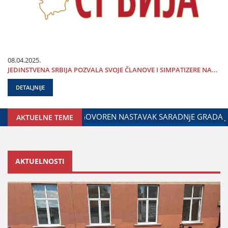
08.04.2025.
ЈEDINSTVENA SRBIЈA POZVALA SVOЈE ČLANOVE I SIMPATIZERE NA...
DETALJNIJE
 I MINISTARSTVA ZADUŽENOG ZA ODNOSE SA DIЈASPOROM
AKTUELNE TEME
AKTUELNOSTI