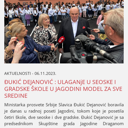
AKTUELNOSTI - 06.11.2023.
ĐUKIĆ DEЈANOVIĆ : ULAGANjE U SEOSKE I
GRADSKE ŠKOLE U ЈAGODINI MODEL ZA SVE
SREDINE
Ministarka prosvete Srbiјe Slavica Đukić Deјanović boravila
јe danas u radnoј poseti Јagodini, tokom koјe јe posetila
četiri škole, dve seoske i dve gradske. Đukić Deјanović јe sa
predsednikom Skupštine grada Јagodine Draganom