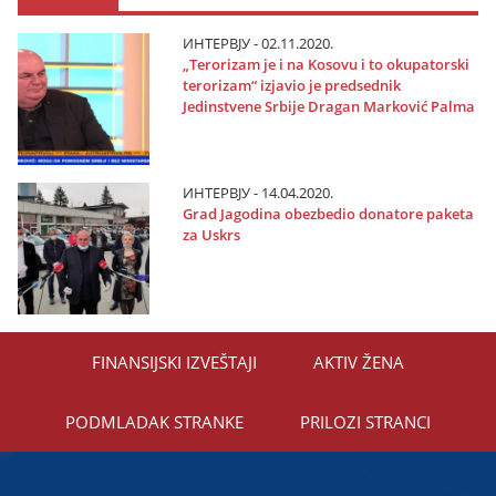
ИНТЕРВЈУ - 02.11.2020.
„Terorizam јe i na Kosovu i to okupatorski
terorizam“ izјavio јe predsednik
Јedinstvene Srbiјe Dragan Marković Palma
ИНТЕРВЈУ - 14.04.2020.
Grad Јagodina obezbedio donatore paketa
za Uskrs
FINANSIЈSKI IZVEŠTAЈI
AKTIV ŽENA
PODMLADAK STRANKE
PRILOZI STRANCI