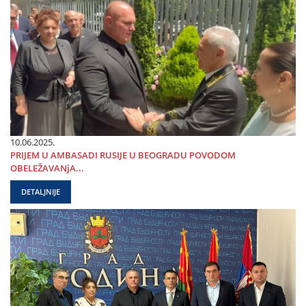
10.06.2025.
PRIЈEM U AMBASADI RUSIЈE U BEOGRADU POVODOM
OBELEŽAVANjA...
DETALJNIJE