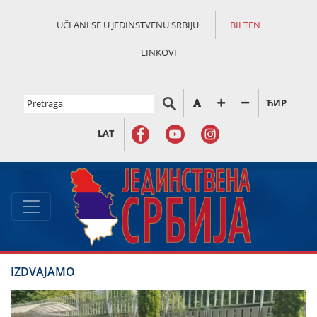
UČLANI SE U JEDINSTVENU SRBIJU
BILTEN
LINKOVI
ЋИР
LAT
IZDVAJAMO