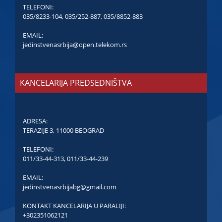
TELEFONI:
035/8233-104
,
035/252-887
,
035/8852-883
EMAIL:
jedinstvenasrbija@open.telekom.rs
KANCELARIJA PREDSEDNIŠTVA
ADRESA:
TERAZIJE 3, 11000 BEOGRAD
TELEFONI:
011/33-44-313
,
011/33-44-239
EMAIL:
jedinstvenasrbijabg@gmail.com
KONTAKT KANCELARIJA U PARALIJI:
+302351062121