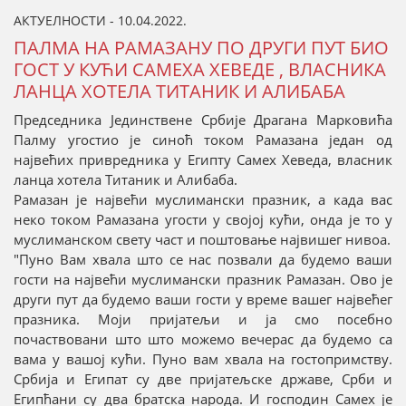
АКТУЕЛНОСТИ - 10.04.2022.
ПАЛМА НА РАМАЗАНУ ПО ДРУГИ ПУТ БИО
ГОСТ У КУЋИ САМЕХА ХЕВЕДЕ , ВЛАСНИКА
ЛАНЦА ХОТЕЛА ТИТАНИК И АЛИБАБА
Председника Јединствене Србије Драгана Марковића
Палму угостио је синоћ током Рамазана један од
највећих привредника у Египту Самех Хеведа, власник
ланца хотела Титаник и Алибаба.
Рамазан је највећи муслимански празник, а када вас
неко током Рамазана угости у својој кући, онда је то у
муслиманском свету част и поштовање највишег нивоа.
"Пуно Вам хвала што се нас позвали да будемо ваши
гости на највећи муслимански празник Рамазан. Ово је
други пут да будемо ваши гости у време вашег највећег
празника. Моји пријатељи и ја смо посебно
почаствовани што што можемо вечерас да будемо са
вама у вашој кући. Пуно вам хвала на гостопримству.
Србија и Египат су две пријатељске државе, Срби и
Египћани су два братска народа. И господин Самех је