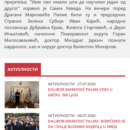
пријатеља. "Увек смо имали шта да научимо један од
другог" изјавио је Самех Хеведа. На вечери поред
Драгана Марковића Палме били су и председник
Странке Зелени Србије Иван Карић, народни
посланици Дубравка Краљ, Живота Старчевић, и Дејан
Игњатовић, начелник Поморавског округа Горан
Милосављевић, доктор Миодраг Јаркин познати
кардиолог, као и хирург доктор Валентин Михајлов.
АКТУЕЛНОСТИ
АКТУЕЛНОСТИ - 27.07.2026.
DALIBOR MARKOVIĆ PALMA VODI U
GRČKU 500 LJUD
АКТУЕЛНОСТИ - 08.07.2026.
DALIBOR MARKOVIĆ PALMA: BORIĆEMO SE
DA I DALJE BUDEMO NAJBOLJI U SRBIJI