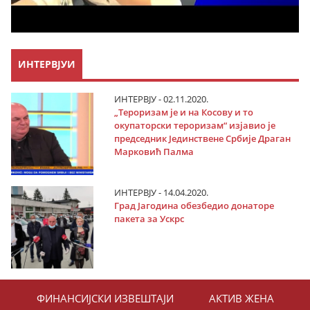
ИНТЕРВЈУИ
ИНТЕРВЈУ - 02.11.2020.
„Тероризам је и на Косову и то
окупаторски тероризам“ изјавио је
председник Јединствене Србије Драган
Марковић Палма
ИНТЕРВЈУ - 14.04.2020.
Град Јагодина обезбедио донаторе
пакета за Ускрс
ФИНАНСИЈСКИ ИЗВЕШТАЈИ
АКТИВ ЖЕНА