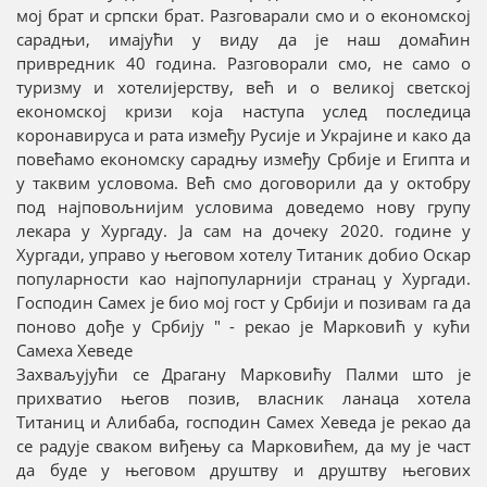
мој брат и српски брат. Разговарали смо и о економској
сарадњи, имајући у виду да је наш домаћин
привредник 40 година. Разговорали смо, не само о
туризму и хотелијерству, већ и о великој светској
економској кризи која наступа услед последица
коронавируса и рата између Русије и Украјине и како да
повећамо економску сарадњу између Србије и Египта и
у таквим условома. Већ смо договорили да у октобру
под најповољнијим условима доведемо нову групу
лекара у Хургаду. Ја сам на дочеку 2020. године у
Хургади, управо у његовом хотелу Титаник добио Оскар
популарности као најпопуларнији странац у Хургади.
Господин Самех је био мој гост у Србији и позивам га да
поново дође у Србију " - рекао је Марковић у кући
Самеха Хеведе
Захваљујући се Драгану Марковићу Палми што је
прихватио његов позив, власник ланаца хотела
Титаниц и Алибаба, господин Самех Хеведа је рекао да
се радује сваком виђењу са Марковићем, да му је част
да буде у његовом друштву и друштву његових